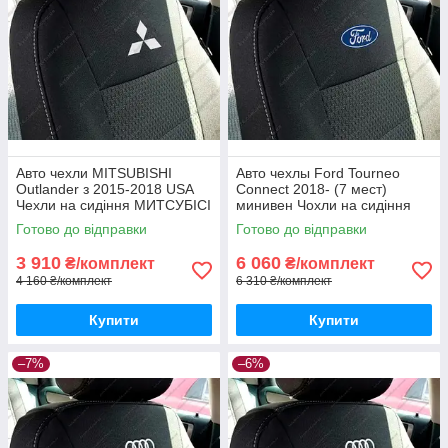
Авто чехли MITSUBISHI
Авто чехлы Ford Tourneo
Outlander з 2015-2018 USA
Connect 2018- (7 мест)
Чехли на сидіння МИТСУБІСІ
минивен Чохли на сидіння
Оутлендер США 2015-2018
ФОРД Турнео Коннект
Готово до відправки
Готово до відправки
3 910
6 060
₴/комплект
₴/комплект
4 160 ₴/комплект
6 310 ₴/комплект
Купити
Купити
–7%
–6%