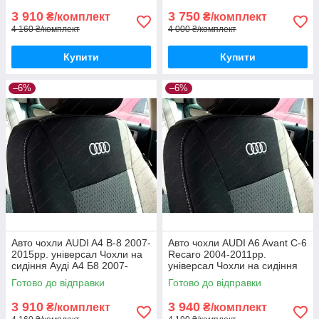
3 910
3 750
₴/комплект
₴/комплект
4 160 ₴/комплект
4 000 ₴/комплект
Купити
Купити
–6%
–6%
Авто чохли AUDI A4 B-8 2007-
Авто чохли AUDI A6 Avant C-6
2015рр. універсал Чохли на
Recaro 2004-2011рр.
сидіння Ауді А4 Б8 2007-
універсал Чохли на сидіння
2015рр. універсал
Ауді А6 Авант Рекаро
Готово до відправки
Готово до відправки
3 910
3 940
₴/комплект
₴/комплект