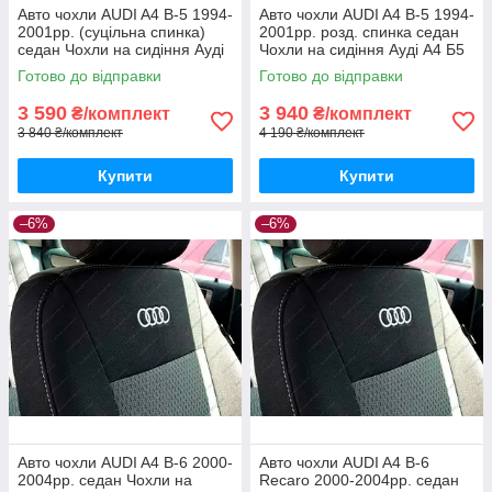
Авто чохли AUDI A4 B-5 1994-
Авто чохли AUDI A4 B-5 1994-
2001рр. (суцільна спинка)
2001рр. розд. спинка седан
седан Чохли на сидіння Ауді
Чохли на сидіння Ауді А4 Б5
А4 Б5 1994-2001рр. седан
1994-2001рр. седан
Готово до відправки
Готово до відправки
3 590
3 940
₴/комплект
₴/комплект
3 840 ₴/комплект
4 190 ₴/комплект
Купити
Купити
–6%
–6%
Авто чохли AUDI A4 B-6 2000-
Авто чохли AUDI A4 B-6
2004рp. седан Чохли на
Recaro 2000-2004рp. седан