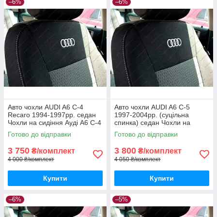
–6%
–6%
Авто чохли AUDI A6 С-4
Авто чохли AUDI A6 С-5
Recaro 1994-1997рр. седан
1997-2004рр. (суцільна
Чохли на сидіння Ауді А6 С-4
спинка) седан Чохли на
Рекаро 1994-1997рр.
сидіння Ауді А6 С-5 1997-
Готово до відправки
Готово до відправки
2004рр.
3 750
3 800
₴/комплект
₴/комплект
4 000 ₴/комплект
4 050 ₴/комплект
Купити
Купити
–6%
–5%