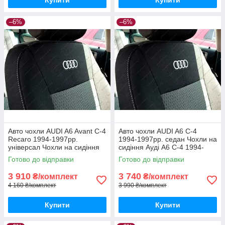
Купити
Купити
–6%
–6%
Авто чохли AUDI A6 Avant С-4
Авто чохли AUDI A6 С-4
Recaro 1994-1997рр.
1994-1997рр. седан Чохли на
універсал Чохли на сидіння
сидіння Ауді А6 С-4 1994-
Ауді А6 Авант Рекаро
1997рр. седан
Готово до відправки
Готово до відправки
3 910
3 740
₴/комплект
₴/комплект
4 160 ₴/комплект
3 990 ₴/комплект
Купити
Купити