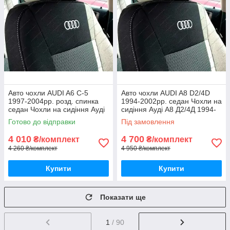
Авто чохли AUDI A6 С-5
Авто чохли AUDI A8 D2/4D
1997-2004рр. розд. спинка
1994-2002рр. седан Чохли на
седан Чохли на сидіння Ауді
сидіння Ауді А8 Д2/4Д 1994-
А6 С-5 1997-2004рр.
2002рр.
Готово до відправки
Під замовлення
4 010
4 700
₴/комплект
₴/комплект
4 260 ₴/комплект
4 950 ₴/комплект
Купити
Купити
Показати ще
1
/ 90