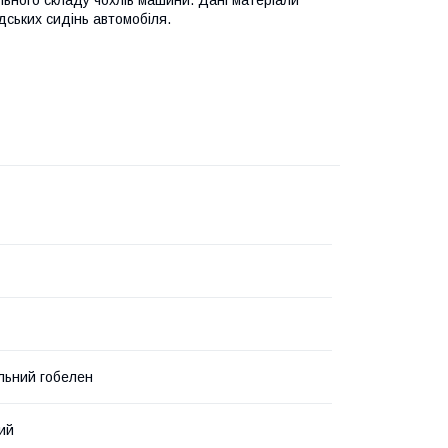
льного складу чохлів машини. Дані матеріали
ських сидінь автомобіля.
льний гобелен
ий