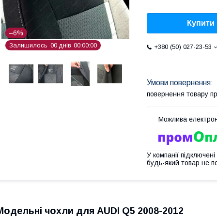
Купити
–6%
Залишилось
0
0
днів
0
0
0
0
0
0
+380 (50) 027-23-53
повернення товару п
У компанії підключені
будь-який товар не п
Модельні чохли для AUDI Q5 2008-2012