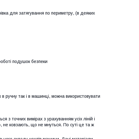
урівка для затягування по периметру, (в деяких
роботі подушок безпеки
к в ручну так і в машинці, можна використовувати
я з точних вимірах з урахуванням усіх ліній і
 не ковзають, що не мнуться. По суті це та ж