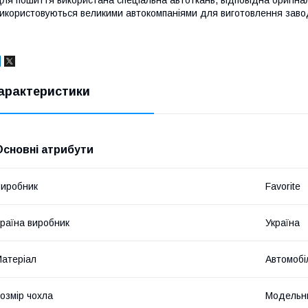
ля пошиття використана спеціальна автоткань, відповідна оригіна
икористовуються великими автокомпаніями для виготовлення завод
арактеристики
Основні атрибути
иробник
Favorite
раїна виробник
Україна
атеріал
Автомобі
озмір чохла
Модельн