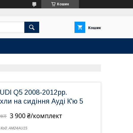
Кошик
Кошик
UDI Q5 2008-2012рр.
хли на сидіння Ауді К'ю 5
3 900 ₴/комплект
ект
Код:
AM24AU15