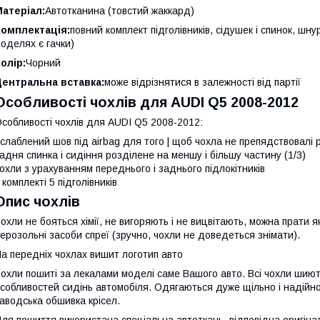
атеріал:
Автотканина (товстий жаккард)
Комплектація:
повний комплект підголівників, сідушек і спинок, шн
оделях є гачки)
олір:
Чорний
Центральна вставка:
може відрізнятися в залежності від партії
Особливості чохлів для AUDI Q5 2008-2012
собливості чохлів для AUDI Q5 2008-2012:
слаблений шов під airbag для того | щоб чохла не препядствовалі 
адня спинка і сидіння розділене на меншу і більшу частину (1/3)
охли з урахуванням переднього і заднього підлокітників
 комплекті 5 підголівників
Опис чохлів
охли не бояться хімії, не вигоряють і не вицвітають, можна прати я
ерозольні засоби спреї (зручно, чохли не доведеться знімати).
а передніх чохлах вишит логотип авто
охли пошиті за лекалами моделі саме Вашого авто. Всі чохли шиютьс
собливостей сидінь автомобіля. Одягаються дуже щільно і надійно,
аводська обшивка крісел.