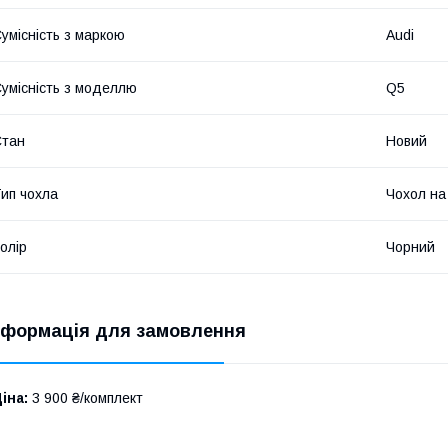
умісність з маркою
Audi
умісність з моделлю
Q5
Стан
Новий
ип чохла
Чохол на
олір
Чорний
нформація для замовлення
іна:
3 900 ₴/комплект