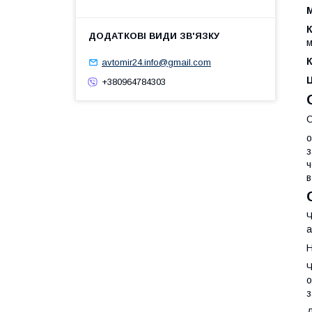
М
м
К
avtomir24.info@gmail.com
+380964784303
О
о
з
ч
в
Ч
а
Н
Ч
о
з