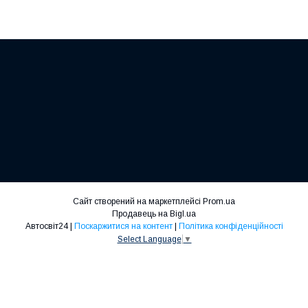
Сайт створений на маркетплейсі
Prom.ua
Продавець на Bigl.ua
Автосвіт24 |
Поскаржитися на контент
|
Політика конфіденційності
Select Language
▼