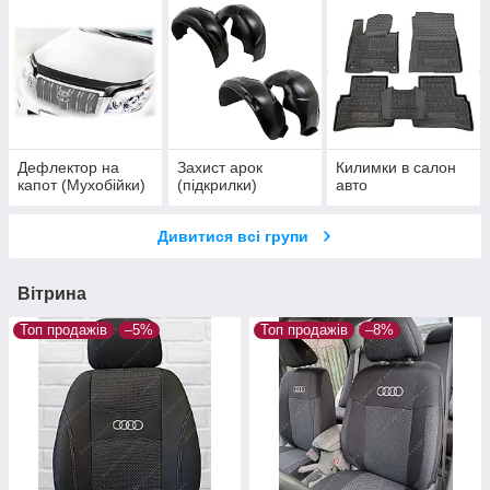
Дефлектор на
Захист арок
Килимки в салон
капот (Мухобійки)
(підкрилки)
авто
Дивитися всі групи
Вітрина
Топ продажів
–5%
Топ продажів
–8%