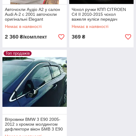
Авточохли Аудіо А2 у салон
Чохол ручки КПП CITROEN
Audi A-2 c 2001 авточохли
C4 II 2010-2015 чохол
оригінальні Elegant
важеля куліси передач
Сітроен С4 з 2010
Немає в наявності
Немає в наявності
2 360
369
₴/комплект
₴
Топ продажів
Вітровики BMW 3 E90 2005-
2012 з хромом молдингом
дефлектори вікон БМВ 3 Е90