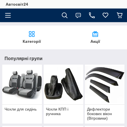
Автосвіт24
Категорії
Акції
Популярні групи
Чохли для сидінь
Чохли КПП і
Дефлектори
ручника
бокових вікон
(Вітровики)