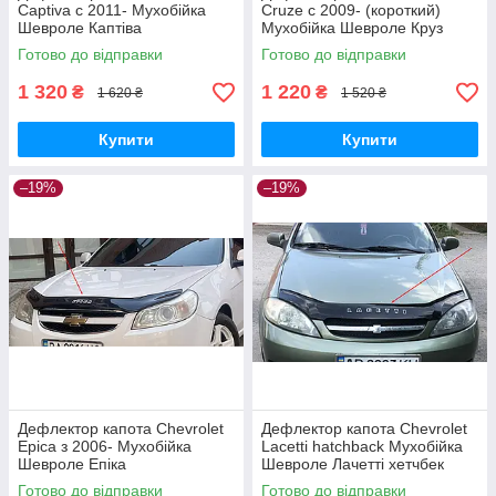
Captiva с 2011- Мухобійка
Cruze с 2009- (короткий)
Шевроле Каптіва
Мухобійка Шевроле Круз
Готово до відправки
Готово до відправки
1 320
1 220
₴
₴
1 620 ₴
1 520 ₴
Купити
Купити
–19%
–19%
Дефлектор капота Chevrolet
Дефлектор капота Chevrolet
Epica з 2006- Мухобійка
Lacetti hatchback Мухобійка
Шевроле Епіка
Шевроле Лачетті хетчбек
Готово до відправки
Готово до відправки