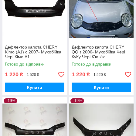
Дефлектор капота CHERY
Дефлектор капота CHERY
Kimo (A1) с 2007- Мухобійка
QQ з 2006- Мухобійка Чері
Чері Кімо А1
КуКу Чері К'ю к'ю
Готово до відправки
Готово до відправки
1 220
1 220
₴
₴
1 520 ₴
1 520 ₴
Купити
Купити
–19%
–19%