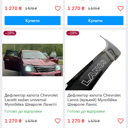
1 270
1 270
₴
₴
1 570 ₴
1 570 ₴
Купити
Купити
–19%
–19%
Дефлектор капота Chevrolet
Дефлектор капота Chevrolet
Lacetti sedan universal
Lanos (вузький) Мухобійка
Мухобійка Шевроле Лачетті
Шевроле Ланос
седан універсал
Готово до відправки
Готово до відправки
1 270
1 270
₴
₴
1 570 ₴
1 570 ₴