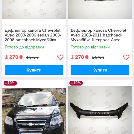
Дефлектор капота Chevrolet
Дефлектор капота Chevrolet
Aveo 2003-2006 sedan 2003-
Aveo 2008-2011 hatchback
2008 hatchback Мухобійка
Мухобійка Шевроле Авео
Шевроле Авео седан и
хетчбек
Готово до відправки
Готово до відправки
хетчбек
1 270
1 270
₴
₴
1 570 ₴
1 570 ₴
Купити
Купити
–19%
–19%