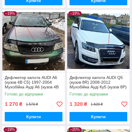
Купити
Купити
–19%
–19%
Дефлектор капота AUDI A6
Дефлектор капота AUDI Q5
(кузов 4В С5) 1997-2004
(кузов 8R) 2008-2012
Мухобійка Ауді А6 (кузов 4В
Мухобійка Ауді Ку5 (кузов 8Р)
С5)
Готово до відправки
Готово до відправки
1 270
1 320
₴
₴
1 570 ₴
1 620 ₴
Купити
Купити
–19%
–20%