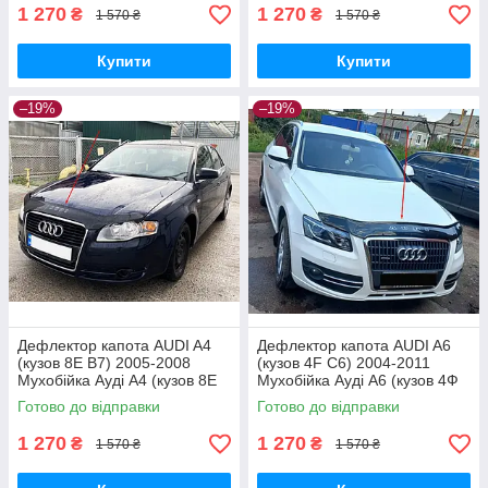
1 270
1 270
₴
₴
1 570 ₴
1 570 ₴
Купити
Купити
–19%
–19%
Дефлектор капота AUDI A4
Дефлектор капота AUDI A6
(кузов 8Е В7) 2005-2008
(кузов 4F С6) 2004-2011
Мухобійка Ауді А4 (кузов 8Е
Мухобійка Ауді А6 (кузов 4Ф
В7)
С6)
Готово до відправки
Готово до відправки
1 270
1 270
₴
₴
1 570 ₴
1 570 ₴