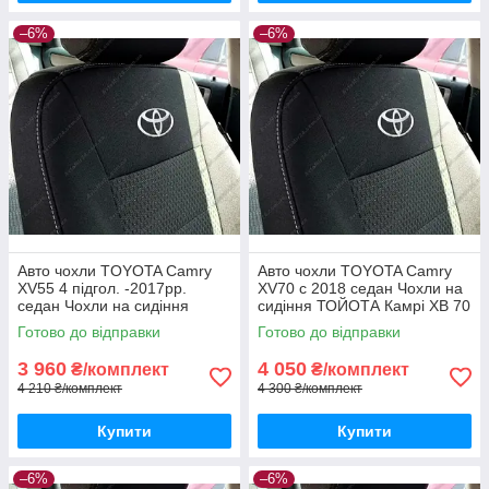
–6%
–6%
Авто чохли TOYOTA Camry
Авто чохли TOYOTA Camry
XV55 4 підгол. -2017рр.
XV70 с 2018 седан Чохли на
седан Чохли на сидіння
сидіння ТОЙОТА Камрі ХВ 70
ТОЙОТА Камрі ХВ 55
Готово до відправки
Готово до відправки
3 960
4 050
₴/комплект
₴/комплект
4 210 ₴/комплект
4 300 ₴/комплект
Купити
Купити
–6%
–6%