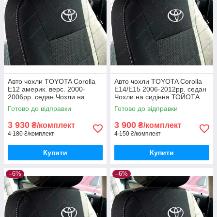
Авто чохли TOYOTA Corolla
Авто чохли TOYOTA Corolla
E12 америк. верс. 2000-
E14/E15 2006-2012рр. седан
2006рр. седан Чохли на
Чохли на сидіння ТОЙОТА
сидіння ТОЙОТА Королла
Королла Е14 Е15
Готово до відправки
Готово до відправки
Е12
3 930
3 900
₴/комплект
₴/комплект
4 180 ₴/комплект
4 150 ₴/комплект
Купити
Купити
–6%
–6%