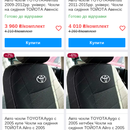
Авто чохли TOYOTA Avensis
Авто чохли TOYOTA Avensis
2009-2012рр. універс. Чохли
2011-2015рр. універс. Чохли
на сидіння ТОЙОТА Авенсіс
на сидіння ТОЙОТА Авенсіс
2009-2012рр.
2011-2015рр.
Готово до відправки
Готово до відправки
3 960
4 010
₴/комплект
₴/комплект
4 210 ₴/комплект
4 260 ₴/комплект
Купити
Купити
–7%
–6%
Авто чохли TOYOTA Aygo с
Авто чохли TOYOTA Aygo с
2005 купе Чохли на сидіння
2005 хетчбек Чохли на
ТОЙОТА Айго с 2005
сидіння ТОЙОТА Айго с 2005