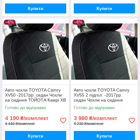
Купити
Купити
–6%
–6%
Авто чохли TOYOTA Camry
Авто чохли TOYOTA Camry
XV50 -2017рр. седан Чохли
XV55 2 підгол. -2017рр.
на сидіння ТОЙОТА Камрі ХВ
седан Чохли на сидіння
50
ТОЙОТА Камрі ХВ 55
Готово до відправки
Готово до відправки
4 190
3 980
₴/комплект
₴/комплект
4 440 ₴/комплект
4 230 ₴/комплект
Купити
Купити