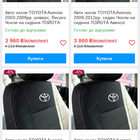
Авто чохли TOYOTA Avensis
Авто чохли TOYOTA Avensis
2003-2009рр. універс. Recaro
2009-2012рр. седан Чохли на
Чохли на сидіння ТОЙОТА
сидіння ТОЙОТА Авенсіс
Авенсіс 2003-2009рр.
2009-2012рр.
Готово до відправки
Готово до відправки
3 960
3 860
₴/комплект
₴/комплект
4 210 ₴/комплект
4 110 ₴/комплект
Купити
Купити
–6%
–6%