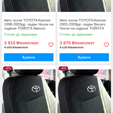
Авто чохли TOYOTA Avensis
Авто чохли TOYOTA Avensis
1998-2003рр. седан Чохли на
2003-2009рр. седан Recaro
сидіння ТОЙОТА Авенсіс
Чохли на сидіння ТОЙОТА
1998-2003рр.
Авенсіс 2003-2009рр.
Готово до відправки
Готово до відправки
3 910
3 870
₴/комплект
₴/комплект
4 160 ₴/комплект
4 120 ₴/комплект
Купити
Купити
–6%
–6%