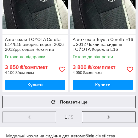
Авто чохли TOYOTA Corolla
Авто чохли Toyota Corolla E16
E14/E15 америк. версія 2006-
с 2012 Чохли на сидіння
2012рр. седан Чохли на
ТОЙОТА Королла Е16
сидіння ТОЙОТА Королла
Готово до відправки
Готово до відправки
Е14 Е15
3 850
3 800
₴/комплект
₴/комплект
4 100 ₴/комплект
4 050 ₴/комплект
Купити
Купити
Показати ще
1
/ 5
Модельні чохли на сидіння для автомобілів сімейства