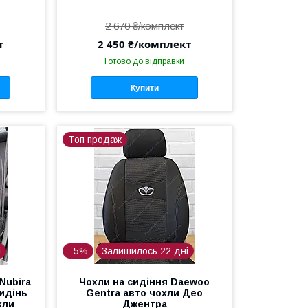
2 670 ₴/комплект
т
2 450 ₴/комплект
Готово до відправки
Купити
Топ продаж
і
–5%
Залишилось 22 дні
Nubira
Чохли на сидіння Daewoo
сидінь
Gentra авто чохли Део
хли
Джентра