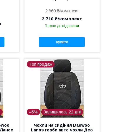
2 860 ₴/комплект
2 710 ₴/комплект
т
Готово до відправки
Купити
Топ продаж
і
–5%
Залишилось 22 дні
ewoo
Чохли на сидіння Daewoo
 Ланос
Lanos горби авто чохли Део