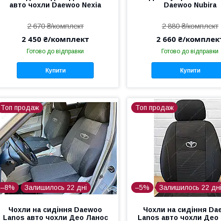
авто чохли Daewoo Nexia
Daewoo Nubira
2 670 ₴/комплект
2 880 ₴/комплект
2 450 ₴/комплект
2 660 ₴/комплек
Готово до відправки
Готово до відправки
Купити
Купити
Топ продаж
Топ продаж
–8%
Залишилось 22 дні
–5%
Залишилось 22 дн
Чохли на сидіння Daewoo
Чохли на сидіння Da
Lanos авто чохли Део Ланос
Lanos авто чохли Део