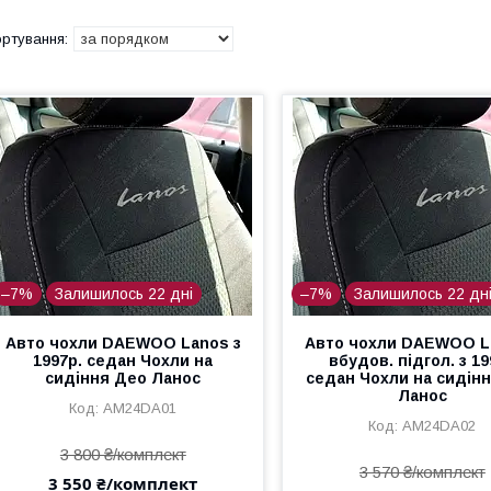
–7%
Залишилось 22 дні
–7%
Залишилось 22 дн
Авто чохли DAEWOO Lanos з
Авто чохли DAEWOO L
1997р. седан Чохли на
вбудов. підгол. з 1
сидіння Део Ланос
седан Чохли на сидін
Ланос
AM24DA01
AM24DA02
3 800 ₴/комплект
3 570 ₴/комплект
3 550 ₴/комплект