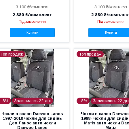
3 100 ₴/комплект
3 100 ₴/комплект
2 880 ₴/комплект
2 880 ₴/комплек
Під замовлення
Під замовлення
Купити
Купити
Топ продаж
Топ продаж
–8%
Залишилось 22 дні
–8%
Залишилось 22 дн
Чохли в салон Daewoo Lanos
Чохли в салон Daewoo
1997-2010 чохли для сидінь
1998- чохли для сиді
Део Ланос авто чохли
Матіз авто чохли Da
Daewoo Lanos
Matiz