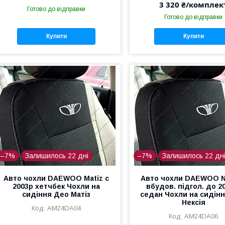
3 320 ₴/комплек
Готово до відправки
Готово до відправки
Купити
Купити
–7%
Залишилось 22 дні
–7%
Залишилось 22 дн
Авто чохли DAEWOO Matiz с
Авто чохли DAEWOO N
2003р хетчбек Чохли на
вбудов. підгол. до 2
сидіння Део Матіз
седан Чохли на сидін
Нексія
AM24DA04
AM24DA06