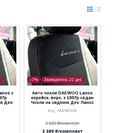
і
–7%
Залишилось 22 дні
anos з
Авто чохли DAEWOO Lanos
997р
корейск. верс. з 1997р седан
ня Део
Чохли на сидіння Део Ланос
AM24DA03
3 630 ₴/комплект
3 380 ₴/комплект