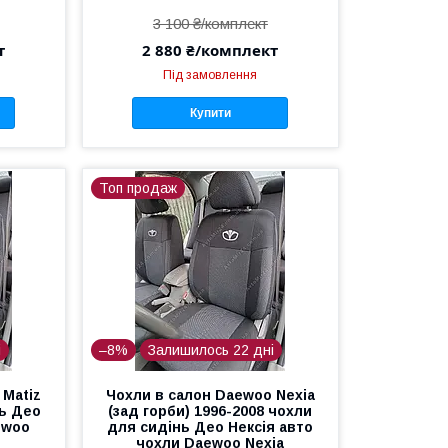
3 100 ₴/комплект
т
2 880 ₴/комплект
Під замовлення
Купити
Топ продаж
і
–8%
Залишилось 22 дні
 Matiz
Чохли в салон Daewoo Nexia
нь Део
(зад горби) 1996-2008 чохли
ewoo
для сидінь Део Нексія авто
чохли Daewoo Nexia