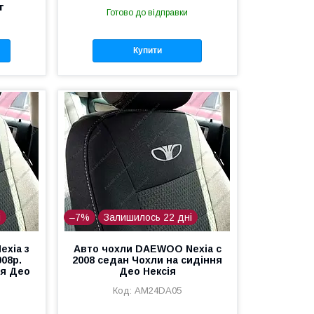
т
Готово до відправки
Купити
і
–7%
Залишилось 22 дні
exia з
Авто чохли DAEWOO Nexia с
008р.
2008 седан Чохли на сидіння
ня Део
Део Нексія
AM24DA05