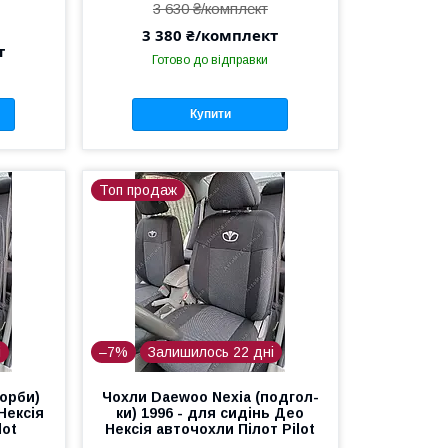
3 630 ₴/комплект
3 380 ₴/комплект
т
Готово до відправки
Купити
Топ продаж
і
–7%
Залишилось 22 дні
горби)
Чохли Daewoo Nexia (подгол-
Нексія
ки) 1996 - для сидінь Део
lot
Нексія авточохли Пілот Pilot