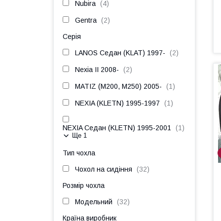
Nubira
4
Gentra
2
Серія
LANOS Седан (KLAT) 1997-
2
Nexia II 2008-
2
MATIZ (M200, M250) 2005-
1
NEXIA (KLETN) 1995-1997
1
NEXIA Седан (KLETN) 1995-2001
1
Ще 1
Тип чохла
Чохол на сидіння
32
Розмір чохла
Модельний
32
Країна виробник