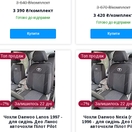
3 640 ₴/комплект
3 670 ₴/комплект
3 390 ₴/комплект
3 420 ₴/комплек
Готово до відправки
Готово до відправки
Купити
Купити
Топ продаж
Топ продаж
–7%
Залишилось 22 дні
–7%
Залишилось 22 дн
Чохли Daewoo Lanos 1997 -
Чохли Daewoo Nexia (
для сидінь Део Ланос
1996 - для сидінь Део 
авточохли Пілот Pilot
авточохли Пілот Pi