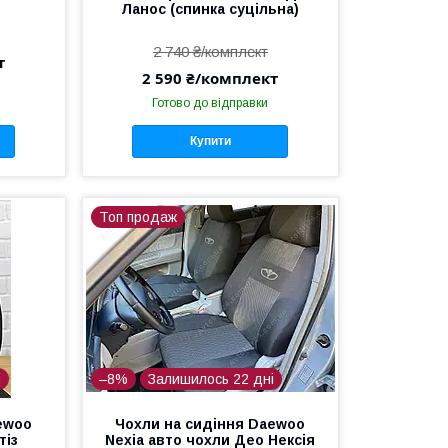
Ланос (спинка суцільна)
2 740 ₴/комплект
т
2 590 ₴/комплект
Готово до відправки
Купити
Топ продаж
і
–8%
Залишилось 22 дні
ewoo
Чохли на сидіння Daewoo
тіз
Nexia авто чохли Део Нексія