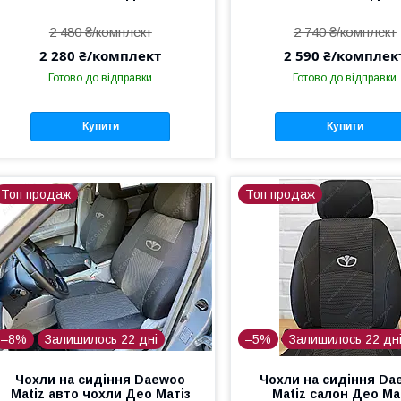
2 480 ₴/комплект
2 740 ₴/комплект
2 280 ₴/комплект
2 590 ₴/комплек
Готово до відправки
Готово до відправки
Купити
Купити
Топ продаж
Топ продаж
–8%
Залишилось 22 дні
–5%
Залишилось 22 дн
Чохли на сидіння Daewoo
Чохли на сидіння Da
Matiz авто чохли Део Матіз
Matiz салон Део Ма