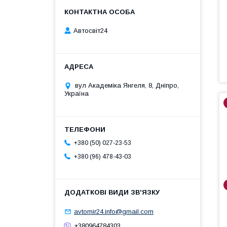
Автосвіт24
вул Академіка Янгеля, 8, Дніпро,
Україна
+380 (50) 027-23-53
+380 (96) 478-43-03
avtomir24.info@gmail.com
+380964784303