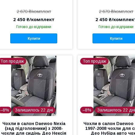
2 670 ₴/комплект
2 670 ₴/комплект
2 450 ₴/комплект
2 450 ₴/комплек
Готово до відправки
Готово до відправки
Купити
Купити
Топ продаж
Топ продаж
–8%
Залишилось 22 дні
–8%
Залишилось 22 дн
Чохли в салон Daewoo Nexia
Чохли в салон Daewoo 
(зад підголовники) з 2008-
1997-2008 чохли для 
чохли для сидінь Део Нексія
Део Нубіра авто чо