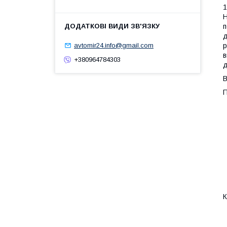
1
Н
п
д
р
avtomir24.info@gmail.com
в
+380964784303
д
В
П
К