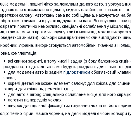
00% модельні, пошиті чітко за лекалами даного авто, з урахування
адіваються максимально щільно, сидять надійно, не ковзають і не 
еретяжки салону. Автоткань сама по собі щільна, накочується на б
обротним, тримаючи в руках відчувається вага. Всі внутрішні шви 
озірвати практично неможливо, спеціальні ослаблення у місцях під a
ицвітають, можна прати як вручну так і в машинці, можна використо
оведеться знімати). Кольори самі практичні чохли виглядають шикарн
иробник: Україна, використовуються автомобільні тканини з Польщі,
овна комплектація:
всі спинки закриті, в тому числі і задня (з боку багажника сиді
роздільна, то деталі так само будуть роздільні для вільного від
для моделей авто із заднім
підлокітником
обов'язковий клапан
чохол;
окремі деталі на кожен елемент салону: для крісла для спинки, 
отвори для кріплень, ременів і тд...;
для авто з airbag спеціально ослаблене місце для його спрац
логотип на передніх чохлах
шнурок для щільної фіксації і затягування чохла по його перим
олір: темно-сірий, майже чорний, на деякі моделі є чорні кольори