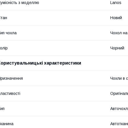
умісність з моделлю
Lanos
Стан
Новий
ип чохла
Чохол на
олір
Чорний
Користувальницькі характеристики
ризначення
Чохли в 
ластивості
Оригінал
ип
Авточохл
канина
Автоткан