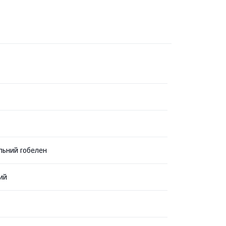
льний гобелен
ий