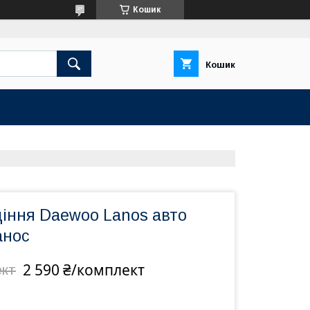
Кошик
Кошик
діння Daewoo Lanos авто
анос
2 590 ₴/комплект
ект