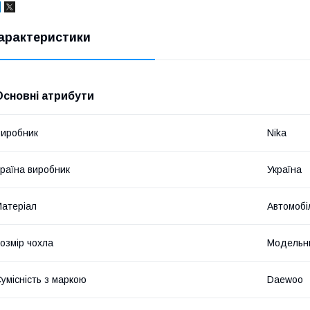
арактеристики
Основні атрибути
иробник
Nika
раїна виробник
Україна
атеріал
Автомобі
озмір чохла
Модельн
умісність з маркою
Daewoo