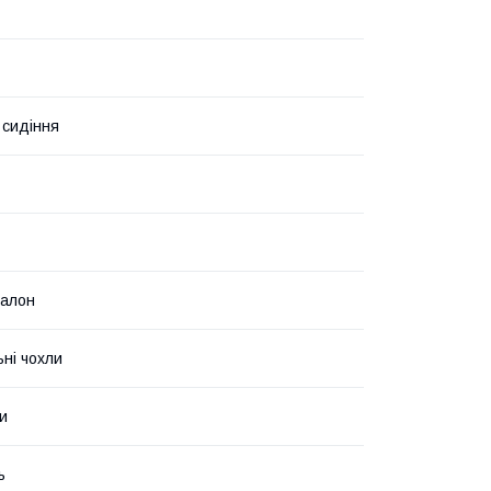
 сидіння
салон
ьні чохли
и
ь