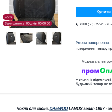
Купити
–5%
Залишилось
0
0
днів
0
0
0
0
0
0
+380 (50) 027-23-53
повернення товару п
У компанії підключені
будь-який товар не п
Чохли для сидінь
DAEWOO
LANOS sedan 1997 - зад