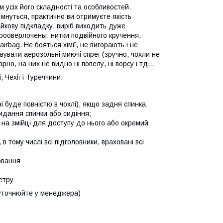
м усіх його складності та особливостей.
мнуться, практично ви отримуєте якість
айкову підкладку, виріб виходить дуже
прооверлочены, нитки подвійного кручення,
irbag. Не бояться хімії, не вигорають і не
вувати аерозольні миючі спреї (зручно, чохли не
о, на них не видно ні попелу, ні ворсу і тд...
 Чехії і Туреччини.
нні буде повністю в чохлі), якщо задня спинка
кидання спинки або сидіння;
 на змійці для доступу до нього або окремий
в тому числі всі підголовники, враховані всі
ювання
етру
 (уточнюйте у менеджера)