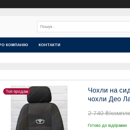
РО КОМПАНІЮ
КОНТАКТИ
Чохли на си
Топ продаж
чохли Део Л
2 740 ₴/компл
Готово до відправки