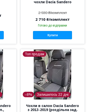
чохли Dacia Sandero
2 930 ₴/комплект
т
2 710 ₴/комплект
Готово до відправки
Купити
Топ продаж
і
–8%
Залишилось 22 дні
andero
Чохли в салон Dacia Sandero
л.,
з 2013-2019 (роздільна зад.