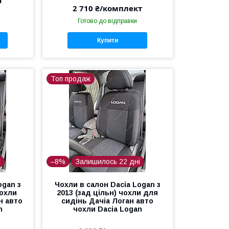
2 710 ₴/комплект
Готово до відправки
Купити
Топ продаж
і
–8%
Залишилось 22 дні
ogan з
Чохли в салон Dacia Logan з
чохли
2013 (зад цільн) чохли для
н авто
сидінь Дачіа Логан авто
n
чохли Dacia Logan