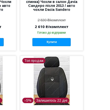
 Чохли
спинка) Чохли в салон Дачіа
о авто
Сандеро після 2013 / авто
ro
чохли Dacia Sandero
2 830 ₴/комплект
т
2 610 ₴/комплект
Готово до відправки
Купити
Топ продаж
і
–5%
Залишилось 22 дні