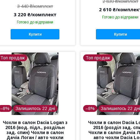
2 830 ₴/комплект
3 440 ₴/комплект
2 610 ₴/комплек
3 220 ₴/комплект
Готово до відправки
Готово до відправки
Купити
Купити
Топ продаж
Топ продаж
–8%
Залишилось 22 дні
–8%
Залишилось 22 дн
Чохли в салон Dacia Logan з
Чохли в салон Dacia L
2016 (вод. підл., роздільн
2016 (розділ зад. сп
зад. спин) Чохли в салон
Чохли в салон Дачіа Л
Дачіа Логан / авто чохли
авто чохли Dacia L