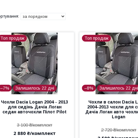
Топ продаж
Топ продаж
–7%
Залишилось 22 дні
–8%
Залишилось 22 дн
Чохли Dacia Logan 2004 - 2013
Чохли в салон Dacia 
для сидінь Дачіа Логан
2004-2013 чохли для 
седан авточохли Пілот Pilot
Дачіа Логан авто чохли
Logan
3 100 ₴/комплект
2 720 ₴/комплект
2 880 ₴/комплект
2 500 ₴/комплек