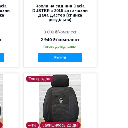
cia
Чохли на сидіння Dacia
чохли
DUSTER з 2015 авто чохли
ка
Дача Дастер (спинка
роздільна)
3 090 ₴/комплект
т
2 940 ₴/комплект
Готово до відправки
Купити
Топ продаж
і
–4%
Залишилось 22 дні