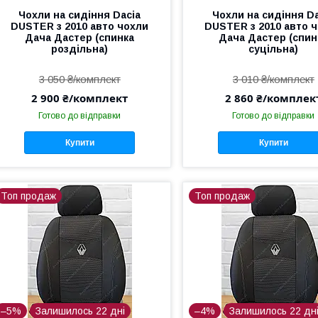
Чохли на сидіння Dacia
Чохли на сидіння Da
DUSTER з 2010 авто чохли
DUSTER з 2010 авто 
Дача Дастер (спинка
Дача Дастер (спин
роздільна)
суцільна)
3 050 ₴/комплект
3 010 ₴/комплект
2 900 ₴/комплект
2 860 ₴/комплек
Готово до відправки
Готово до відправки
Купити
Купити
Топ продаж
Топ продаж
–5%
Залишилось 22 дні
–4%
Залишилось 22 дн