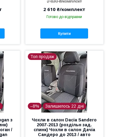
2 830 ₴/комплект
т
2 610 ₴/комплект
Готово до відправки
Купити
Топ продаж
і
–8%
Залишилось 22 дні
ogan з
Чохли в салон Dacia Sandero
инк)
2007-2013 (роздільн зад.
оган /
спинк) Чохли в салон Дачіа
ogan
Сандеро до 2013 / авто