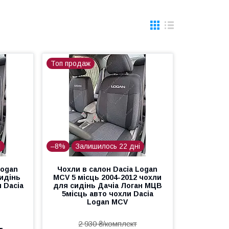
Топ продаж
і
–8%
Залишилось 22 дні
Logan
Чохли в салон Dacia Logan
сидінь
MCV 5 місць 2004-2012 чохли
 Dacia
для сидінь Дачіа Логан МЦВ
5місць авто чохли Dacia
Logan MCV
2 930 ₴/комплект
т