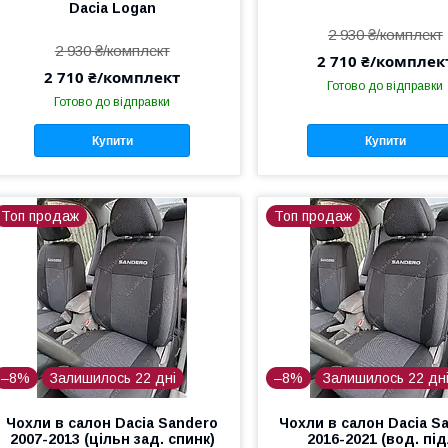
Dacia Logan
2 930 ₴/комплект
2 930 ₴/комплект
2 710 ₴/комплек
2 710 ₴/комплект
Готово до відправки
Готово до відправки
Купити
Купити
Топ продаж
Топ продаж
–8%
Залишилось 22 дні
–8%
Залишилось 22 дн
Чохли в салон Dacia Sandero
Чохли в салон Dacia S
2007-2013 (цільн зад. спинк)
2016-2021 (вод. під