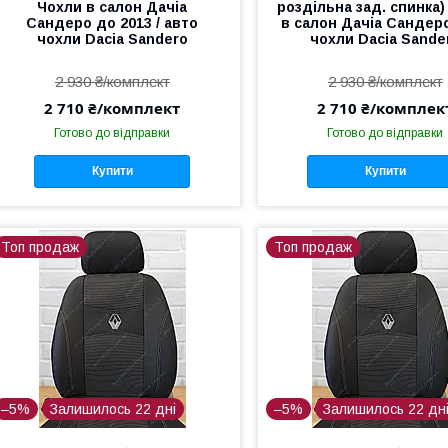
Чохли в салон Дачіа
роздільна зад. спинка)
Сандеро до 2013 / авто
в салон Дачіа Сандер
чохли Dacia Sandero
чохли Dacia Sande
2 930 ₴/комплект
2 930 ₴/комплект
2 710 ₴/комплект
2 710 ₴/комплек
Готово до відправки
Готово до відправки
Купити
Купити
Топ продаж
Топ продаж
–5%
Залишилось 22 дні
–5%
Залишилось 22 дн