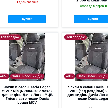
Під замовлення
Готово до відправки
Купити
Купити
Топ продаж
Топ продаж
–6%
Залишилось 22 дні
–8%
Залишилось 22 дн
Чохли в салон Dacia Logan
Чохли в салон Dacia L
MCV 7 місць 2004-2012 чохли
2013 (зад роздільн) 
для сидінь Дачіа Логан МЦВ
для сидінь Дачіа Лога
7місць авто чохли Dacia
чохли Dacia Loga
Logan MCV