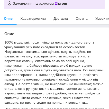
Замовлення під захистом
Опис
Характеристики
Доставка
Оплата
Умови п
Опис
100% модельні, пошиті чітко за лекалами даного авто, з
урахуванням усіх його складності та особливостей.
Надіваються максимально щільно, сидять надійно, не
ковзають і не мнуться, практично ви отримуєте якість
перетяжки салону. Автоткань сама по собі щільна,
накочується на байкову підкладку, виріб виходить дуже
добротним, тримаючи в руках відчувається вага. Всі внутрішні
шви прооверлочены, нитки подвійного кручення, розірвати
практично неможливо, спеціальні ослаблення у місцях під
airbag. Не боятся химии, не выгорают и не выцветают, можно
стирать как в ручную так и в машинке, можно использовать
аэрозольные чистящие спреи (удобно, чехлы не прийдется
снимать). Цвета самые практичные, чехлы смотрятся
шикарно, на них не видно ни пепла, ни ворса и тд...
Производитель: Украина, используются автомобильные ткани