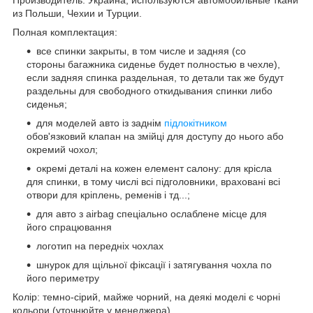
из Польши, Чехии и Турции.
Полная комплектация:
все спинки закрыты, в том числе и задняя (со
стороны багажника сиденье будет полностью в чехле),
если задняя спинка раздельная, то детали так же будут
раздельны для свободного откидывания спинки либо
сиденья;
для моделей авто із заднім
підлокітником
обов'язковий клапан на змійці для доступу до нього або
окремий чохол;
окремі деталі на кожен елемент салону: для крісла
для спинки, в тому числі всі підголовники, враховані всі
отвори для кріплень, ременів і тд...;
для авто з airbag спеціально ослаблене місце для
його спрацювання
логотип на передніх чохлах
шнурок для щільної фіксації і затягування чохла по
його периметру
Колір: темно-сірий, майже чорний, на деякі моделі є чорні
кольори (уточнюйте у менеджера)