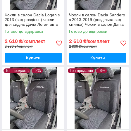
Чохли в салон Dacia Logan з
Чохли в салон Dacia Sandero
2013 (зад роздільн) чохли
з 2013-2019 (роздільна зад.
для сидінь Дачіа Логан авто
спинка) Чохли в салон Дачіа
чохли Dacia Logan
Сандеро після 2013 / авто
Готово до відправки
Готово до відправки
чохли Dacia Sandero
2 610
2 610
₴/комплект
₴/комплект
2 830 ₴/комплект
2 830 ₴/комплект
Купити
Купити
Топ продажів
–8%
Топ продажів
–8%