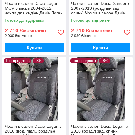
Чохли в салон Dacia Logan
Чохли в салон Dacia Sandero
MCV 5 місць 2004-2012
2007-2013 (роздільн зад.
чохли для сидінь Дачіа Логан
спинк) Чохли в салон Дачіа
МЦВ 5місць авто чохли Dacia
Сандеро до 2013 / авто
Готово до відправки
Готово до відправки
Logan MCV
чохли Dacia Sandero
2 710
2 710
₴/комплект
₴/комплект
2 930 ₴/комплект
2 930 ₴/комплект
Купити
Купити
Топ продажів
–8%
Топ продажів
–8%
Чохли в салон Dacia Logan з
Чохли в салон Dacia Logan з
2016 (вод. підл., роздільн
2016 (розділ зад. спинк)