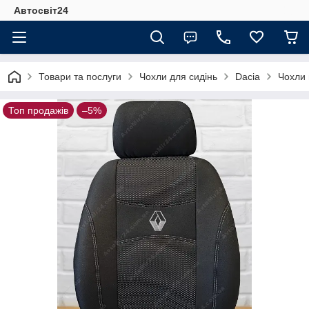
Автосвіт24
Товари та послуги
Чохли для сидінь
Dacia
Чохли 
Топ продажів
–5%