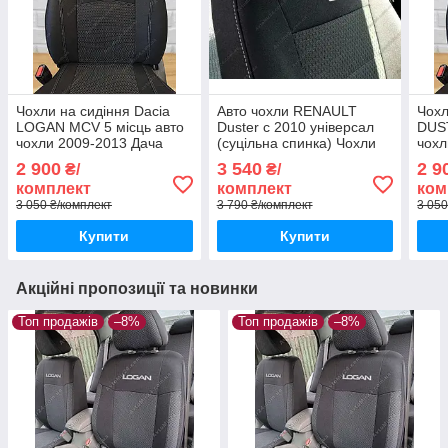
Чохли на сидіння Dacia
Авто чохли RENAULT
Чохл
LOGAN MCV 5 місць авто
Duster с 2010 універсал
DUST
чохли 2009-2013 Дача
(суцільна спинка) Чохли
чохл
ЛОГАН МЦВ 5м (спинка
на сидіння РЕНО Дастер с
(спи
2 900
3 540
2 9
₴/
₴/
суцільна)
2010
комплект
комплект
ком
3 050 ₴/комплект
3 790 ₴/комплект
3 050
Купити
Купити
Акційні пропозиції та новинки
Топ продажів
–8%
Топ продажів
–8%