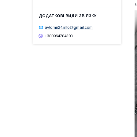
avtomir24.info@gmail.com
+380964784303