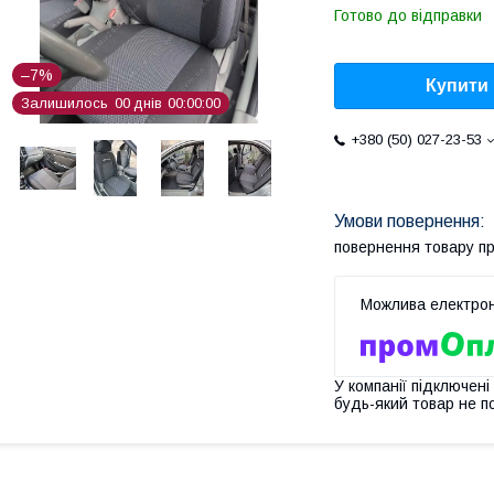
Готово до відправки
–7%
Купити
Залишилось
0
0
днів
0
0
0
0
0
0
+380 (50) 027-23-53
повернення товару п
У компанії підключені
будь-який товар не п