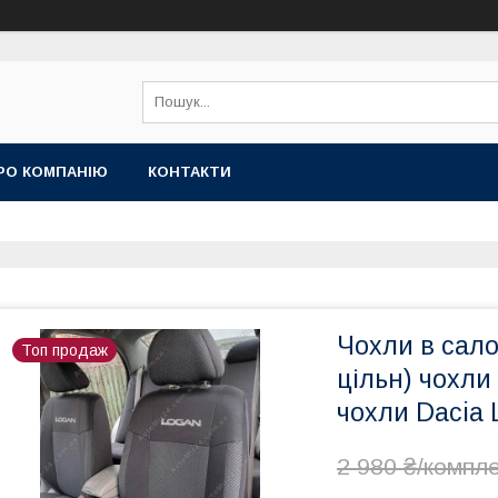
РО КОМПАНІЮ
КОНТАКТИ
Чохли в сало
Топ продаж
цільн) чохли
чохли Dacia 
2 980 ₴/компл