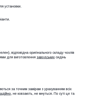
для установки.
іанти.
елен), відповідна оригінального складу чохлів
іями для виготовлення
заводських
сидінь
ються за точним замірам з урахуванням всіх
надійно
, не ковзають, не мнуться. По суті це та