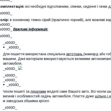
Комплектація:
всі необхідні підголовники, спинки, сидіння і гачки 
_x000D_
олір:
в основному темно-сірий (практично чорний), але можливі вар
_x000D_
_x000D_
Важлива інформація:
_x000D_
_x000D_
_x000D_
Для пошиття використана спеціальна
автоткань
(жаккард або гоб
машини. Дані матеріали використовуються великими автокомпан
автомобіля.
_x000D_
_x000D_
_x000D_
_x000D_
Чохли пошиті за
лекалами
моделі саме Вашого авто. Всі чохли ши
вигинів і особливостей сидінь автомобіля. Плаття дуже
щільно і 
ж заводська обшивка крісел.
_x000D_