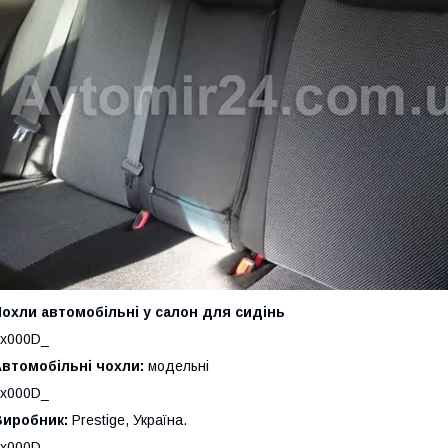
охли автомобільні у салон для сидінь
_x000D_
втомобільні чохли:
модельні
_x000D_
Виробник:
Prestige, Україна.
_x000D_