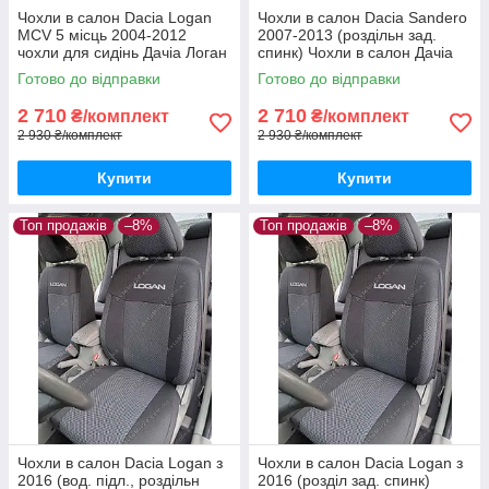
Чохли в салон Dacia Logan
Чохли в салон Dacia Sandero
MCV 5 місць 2004-2012
2007-2013 (роздільн зад.
чохли для сидінь Дачіа Логан
спинк) Чохли в салон Дачіа
МЦВ 5місць авто чохли Dacia
Сандеро до 2013 / авто
Готово до відправки
Готово до відправки
Logan MCV
чохли Dacia Sandero
2 710
2 710
₴/комплект
₴/комплект
2 930 ₴/комплект
2 930 ₴/комплект
Купити
Купити
Топ продажів
–8%
Топ продажів
–8%
Чохли в салон Dacia Logan з
Чохли в салон Dacia Logan з
2016 (вод. підл., роздільн
2016 (розділ зад. спинк)