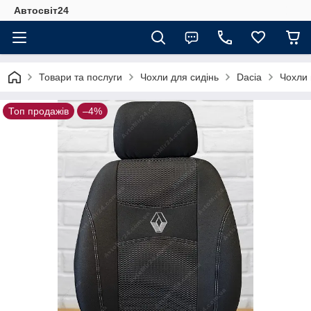
Автосвіт24
Товари та послуги
Чохли для сидінь
Dacia
Чохли 
Топ продажів
–4%