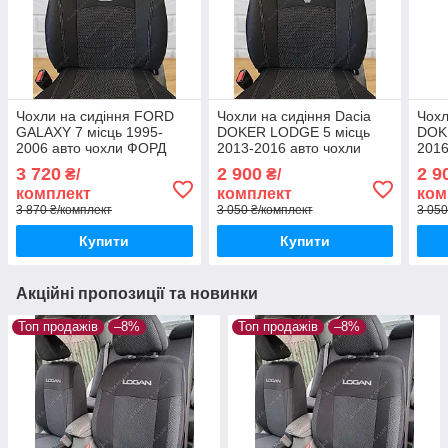
Чохли на сидіння FORD
Чохли на сидіння Dacia
Чохл
GALAXY 7 місць 1995-
DOKER LODGE 5 місць
DOK
2006 авто чохли ФОРД
2013-2016 авто чохли
2016
Галаксі 7 місць з 1995 до
Дача ДОКЕР Лоджі 2013-
ДОКЕ
3 720
2 900
2 9
₴/
₴/
2006
2016
комплект
комплект
ком
3 870 ₴/комплект
3 050 ₴/комплект
3 050
Купити
Купити
Акційні пропозиції та новинки
Топ продажів
–8%
Топ продажів
–8%