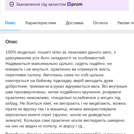
Замовлення під захистом
Опис
Характеристики
Доставка
Оплата
Умови п
Опис
100% модельні, пошиті чітко за лекалами даного авто, з
урахуванням усіх його складності та особливостей.
Надіваються максимально щільно, сидять надійно, не
ковзають і не мнуться, практично ви отримуєте якість
перетяжки салону. Автоткань сама по собі щільна,
накочується на байкову підкладку, виріб виходить дуже
добротним, тримаючи в руках відчувається вага. Всі внутрішні
шви прооверлочены, нитки подвійного кручення, розірвати
практично неможливо, спеціальні ослаблення у місцях під
airbag. Не бояться хімії, не вигорають і не вицвітають, можна
прати як вручну так і в машинці, можна використовувати
аерозольні миючі спреї (зручно, чохли не доведеться
знімати). Кольори самі практичні чохли виглядають шикарно,
на них не видно ні попелу, ні ворсу і тд...
Виробник: Україна, використовуються автомобільні тканини з