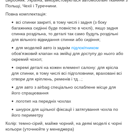
Польщі, Чехії і Туреччини.
Повна комплектація:
всі спинки закриті, в тому числі і задня (з боку
багажника сидінні буде повністю в чохлі), якщо задня
спинка роздільна, то деталі так само будуть роздільні
для вільного відкидання спинки або сидіння;
для моделей авто із заднім
підлокітником
обов'язковий клапан на змійці для доступу до нього або
окремий чохол;
окремі деталі на кожен елемент салону: для крісла
для спинки, в тому числі всі підголовники, враховані всі
отвори для кріплень, ременів і тд...;
для авто з airbag спеціально ослаблене місце для
його спрацювання
логотип на передніх чохлах
шнурок для щільної фіксації і затягування чохла по
його периметру
Колір: темно-сірий, майже чорний, на деякі моделі є чорні
кольори (уточнюйте у менеджера)