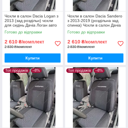
Чохли в салон Dacia Logan з
Чохли в салон Dacia Sandero
2013 (зад роздільн) чохли
з 2013-2019 (роздільна зад.
для сидінь Дачіа Логан авто
спинка) Чохли в салон Дачіа
чохли Dacia Logan
Сандеро після 2013 / авто
Готово до відправки
Готово до відправки
чохли Dacia Sandero
2 610
2 610
₴/комплект
₴/комплект
2 830 ₴/комплект
2 830 ₴/комплект
Купити
Купити
Топ продажів
–8%
Топ продажів
–8%