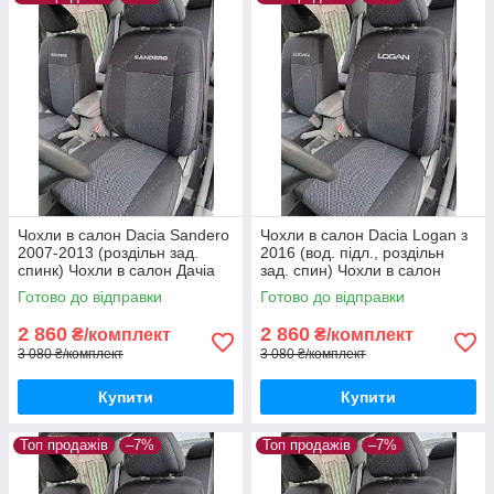
Чохли в салон Dacia Sandero
Чохли в салон Dacia Logan з
2007-2013 (роздільн зад.
2016 (вод. підл., роздільн
спинк) Чохли в салон Дачіа
зад. спин) Чохли в салон
Сандеро до 2013 / авто
Дачіа Логан / авто чохли
Готово до відправки
Готово до відправки
чохли Dacia Sandero
Dacia Logan
2 860
2 860
₴/комплект
₴/комплект
3 080 ₴/комплект
3 080 ₴/комплект
Купити
Купити
Топ продажів
–7%
Топ продажів
–7%