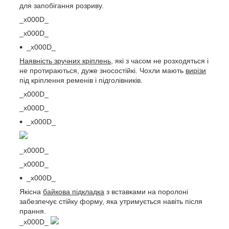
для запобігання розриву.
_x000D_
_x000D_
_x000D_
Наявність зручних кріплень
, які з часом не розходяться і
не протираються, дуже зносостійкі. Чохли мають
вирізи
під кріплення ременів і підголівників.
_x000D_
_x000D_
_x000D_
_x000D_
_x000D_
_x000D_
Якісна
байкова підкладка
з вставками на поролоні
забезпечує стійку форму, яка утримується навіть після
прання.
_x000D_