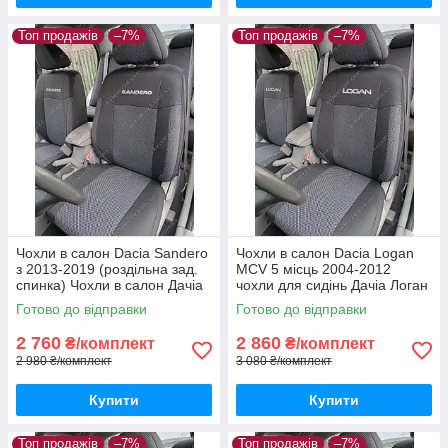
Топ продажів
–7%
Топ продажів
–7%
Чохли в салон Dacia Sandero
Чохли в салон Dacia Logan
з 2013-2019 (роздільна зад.
MCV 5 місць 2004-2012
спинка) Чохли в салон Дачіа
чохли для сидінь Дачіа Логан
Сандеро після 2013 / авто
МЦВ 5місць авто чохли Dacia
Готово до відправки
Готово до відправки
чохли Dacia Sandero
Logan MCV
2 760
2 860
₴/комплект
₴/комплект
2 980 ₴/комплект
3 080 ₴/комплект
Купити
Купити
Топ продажів
–7%
Топ продажів
–7%