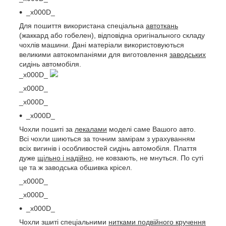
_x000D_
Для пошиття використана спеціальна
автоткань
(жаккард або гобелен), відповідна оригінального складу
чохлів машини. Дані матеріали використовуються
великими автокомпаніями для виготовлення
заводських
сидінь автомобіля.
_x000D_
_x000D_
_x000D_
_x000D_
Чохли пошиті за
лекалами
моделі саме Вашого авто.
Всі чохли шиються за точним замірам з урахуванням
всіх вигинів і особливостей сидінь автомобіля. Плаття
дуже
щільно і надійно
, не ковзають, не мнуться. По суті
це та ж заводська обшивка крісел.
_x000D_
_x000D_
_x000D_
Чохли зшиті спеціальними
нитками подвійного кручення