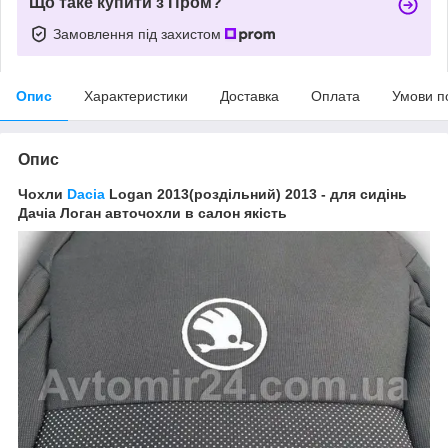
Що таке купити з Пром?
Замовлення під захистом
Опис
Характеристики
Доставка
Оплата
Умови п
Опис
Чохли
Dacia
Logan 2013(роздільний) 2013 - для сидінь
Дачіа Логан авточохли в салон якість