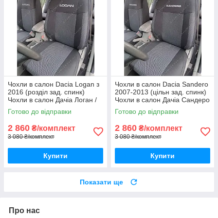
Чохли в салон Dacia Logan з
Чохли в салон Dacia Sandero
2016 (розділ зад. спинк)
2007-2013 (цільн зад. спинк)
Чохли в салон Дачіа Логан /
Чохли в салон Дачіа Сандеро
авто чохли Dacia Logan
до 2013 / авто чохли Dacia
Готово до відправки
Готово до відправки
Sandero
2 860
2 860
₴/комплект
₴/комплект
3 080 ₴/комплект
3 080 ₴/комплект
Купити
Купити
Показати ще
Про нас