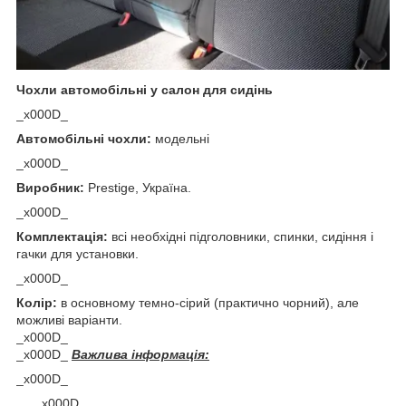
Чохли автомобільні у салон для сидінь
_x000D_
Автомобільні чохли:
модельні
_x000D_
Виробник:
Prestige, Україна.
_x000D_
Комплектація:
всі необхідні підголовники, спинки, сидіння і
гачки для установки.
_x000D_
Колір:
в основному темно-сірий (практично чорний), але
можливі варіанти.
_x000D_
_x000D_
Важлива інформація:
_x000D_
_x000D_