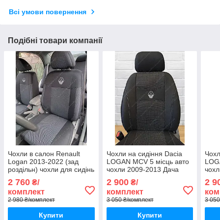
Всі умови повернення
Подібні товари компанії
Чохли в салон Renault
Чохли на сидіння Dacia
Чохл
Logan 2013-2022 (зад
LOGAN MCV 5 місць авто
LOGA
роздільн) чохли для сидінь
чохли 2009-2013 Дача
чохл
Рено Логан авто чохли
ЛОГАН МЦВ 5м (спинка
ЛОГ
2 760
2 900
2 9
₴/
₴/
Renault Logan
суцільна)
розд
комплект
комплект
ком
2 980 ₴/комплект
3 050 ₴/комплект
3 050
Купити
Купити