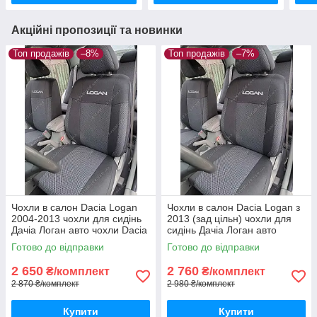
Акційні пропозиції та новинки
Топ продажів
–8%
Топ продажів
–7%
Чохли в салон Dacia Logan
Чохли в салон Dacia Logan з
2004-2013 чохли для сидінь
2013 (зад цільн) чохли для
Дачіа Логан авто чохли Dacia
сидінь Дачіа Логан авто
Logan
чохли Dacia Logan
Готово до відправки
Готово до відправки
2 650
2 760
₴/комплект
₴/комплект
2 870 ₴/комплект
2 980 ₴/комплект
Купити
Купити