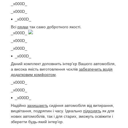
_x000D_
_x000D_
_x000D_
Всі
рядки
так само добротного якості.
_x000D_
_x000D_
_x000D_
_x000D_
Даний комплект доповнить інтер'єр Вашого автомобіля,
а висока якість виготовлення чохлів
забезпечить водія
додатковим комфортом
.
_x000D_
_x000D_
_x000D_
Надійно
захищають
сидіння автомобіля від витирання,
вицвітання, подряпин і часу. Ідеально
підходять
як для
нових автомобілів, так і для старих, зможуть освіжити і
зберегти будь-який інтер'єр.