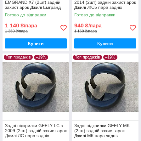
EMGRAND X7 (2шт) задній
2014 (2шт) задній захист арок
захист арок Джилі Емгранд
Джилі ЖС5 пара задніх
Х7 пара задніх
Готово до відправки
Готово до відправки
1 140
940
₴/пара
₴/пара
1 360 ₴/пара
1 160 ₴/пара
Купити
Купити
Топ продажів
–19%
Топ продажів
–19%
Задні підкрилки GEELY LС з
Задні підкрилки GEELY MK
2009 (2шт) задній захист арок
(2шт) задній захист арок
Джилі ЛС пара задніх
Джилі МК пара задніх