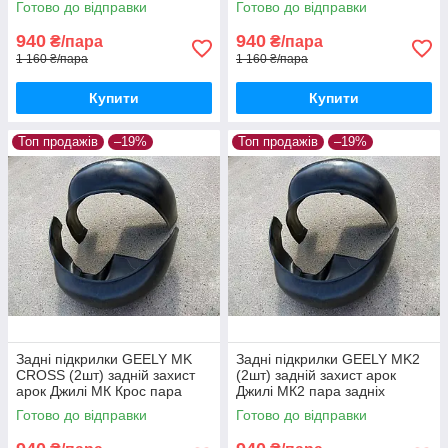
Готово до відправки
Готово до відправки
940
940
₴/пара
₴/пара
1 160 ₴/пара
1 160 ₴/пара
Купити
Купити
Топ продажів
–19%
Топ продажів
–19%
Задні підкрилки GEELY MK
Задні підкрилки GEELY MK2
CROSS (2шт) задній захист
(2шт) задній захист арок
арок Джилі МК Крос пара
Джилі МК2 пара задніх
задніх
Готово до відправки
Готово до відправки