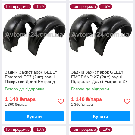
Топ продажів
–16%
Топ продажів
–16%
Задній Захист арок GEELY
Задній Захист арок GEELY
Emgrand EC7 (2шт) задні
EMGRAND X7 (2шт) задні
Підкрилки Джилі Емгранд
Підкрилки Джилі Емгранд Х7
ЕС7 пара задніх
пара задніх
Готово до відправки
Готово до відправки
1 140
1 140
₴/пара
₴/пара
1 360 ₴/пара
1 360 ₴/пара
Купити
Купити
Топ продажів
–19%
Топ продажів
–19%