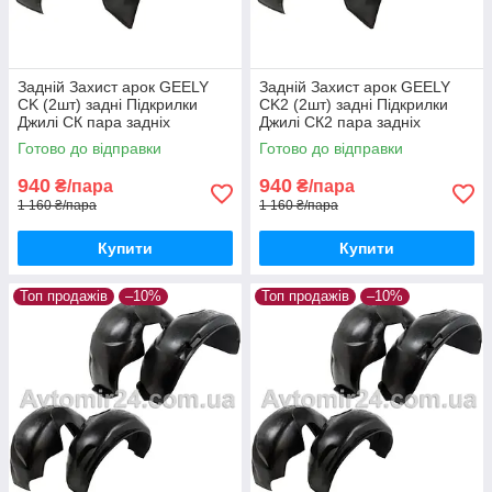
Задній Захист арок GEELY
Задній Захист арок GEELY
СK (2шт) задні Підкрилки
СK2 (2шт) задні Підкрилки
Джилі СК пара задніх
Джилі СК2 пара задніх
Готово до відправки
Готово до відправки
940
940
₴/пара
₴/пара
1 160 ₴/пара
1 160 ₴/пара
Купити
Купити
Топ продажів
–10%
Топ продажів
–10%