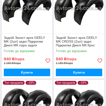
Задній Захист арок GEELY
Задній Захист арок GEELY
MK (2шт) задні Підкрилки
MK CROSS (2шт) задні
Джилі МК пара задніх
Підкрилки Джилі МК Крос
пара задніх
Готово до відправки
Готово до відправки
940
940
₴/пара
₴/пара
1 160 ₴/пара
1 160 ₴/пара
Купити
Купити
Топ продажів
–19%
Топ продажів
–19%