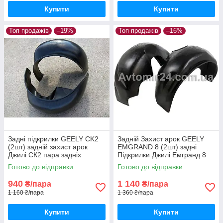
Купити
Купити
Топ продажів
–19%
Топ продажів
–16%
Задні підкрилки GEELY СK2
Задній Захист арок GEELY
(2шт) задній захист арок
EMGRAND 8 (2шт) задні
Джилі СК2 пара задніх
Підкрилки Джилі Емгранд 8
пара задніх
Готово до відправки
Готово до відправки
940
1 140
₴/пара
₴/пара
1 160 ₴/пара
1 360 ₴/пара
Купити
Купити