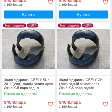
940
940
₴/пара
₴/пара
1 160 ₴/пара
1 160 ₴/пара
Купити
Купити
Топ продажів
–19%
Топ продажів
–19%
Задні підкрилки GEELY SL з
Задні підкрилки GEELY СK
2011 (2шт) задній захист арок
(2шт) задній захист арок
Джилі СЛ пара задніх
Джилі СК пара задніх
Готово до відправки
Готово до відправки
940
940
₴/пара
₴/пара
1 160 ₴/пара
1 160 ₴/пара