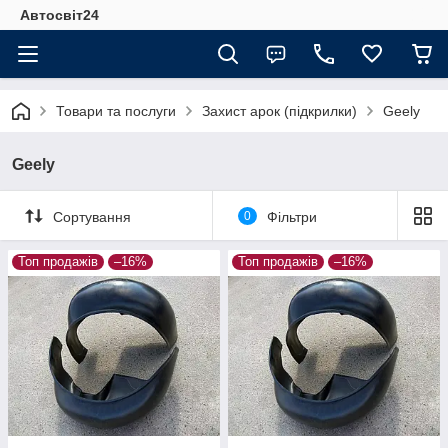
Автосвіт24
Товари та послуги
Захист арок (підкрилки)
Geely
Geely
Сортування
0
Фільтри
Топ продажів
–16%
Топ продажів
–16%