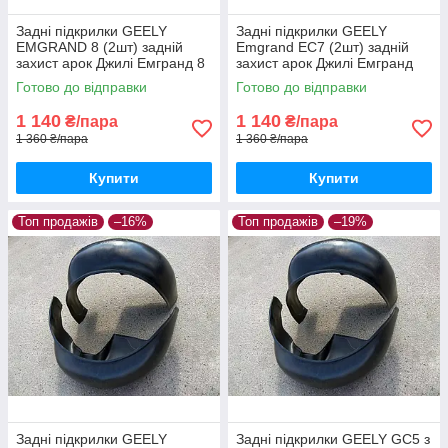
Задні підкрилки GEELY
Задні підкрилки GEELY
EMGRAND 8 (2шт) задній
Emgrand EC7 (2шт) задній
захист арок Джилі Емгранд 8
захист арок Джилі Емгранд
пара задніх
ЕС7 пара задніх
Готово до відправки
Готово до відправки
1 140
1 140
₴/пара
₴/пара
1 360 ₴/пара
1 360 ₴/пара
Купити
Купити
Топ продажів
–16%
Топ продажів
–19%
Задні підкрилки GEELY
Задні підкрилки GEELY GC5 з