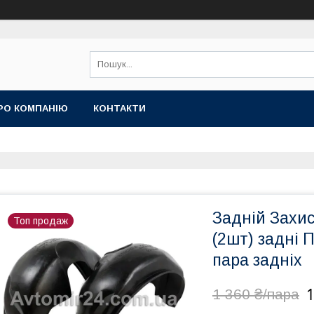
РО КОМПАНІЮ
КОНТАКТИ
Задній Захи
Топ продаж
(2шт) задні 
пара задніх
1
1 360 ₴/пара