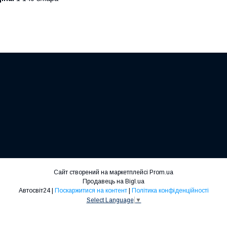
Сайт створений на маркетплейсі
Prom.ua
Продавець на Bigl.ua
Автосвіт24 |
Поскаржитися на контент
|
Політика конфіденційності
Select Language
▼