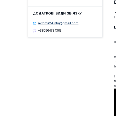
-
П
avtomir24.info@gmail.com
П
+380964784303
п
-
-
м
-
м
Н
п
в