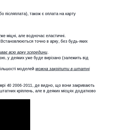
о післяплата), також є оплата на карту
уже міцні, але водночас еластичні.
. Встановлюються точно в арку, без будь-яких
иває всю арку зсередини
.
кою, у деяких уже буде вирізано (залежить від
 більшості моделей
можна закріпити в штатні
мрі 40 2006-2011, де видно, що вони закривають
х штатних кріплень, але в деяких місцях додатково