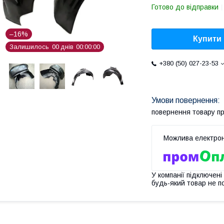
Готово до відправки
–16%
Купити
Залишилось
0
0
днів
0
0
0
0
0
0
+380 (50) 027-23-53
повернення товару п
У компанії підключені
будь-який товар не п