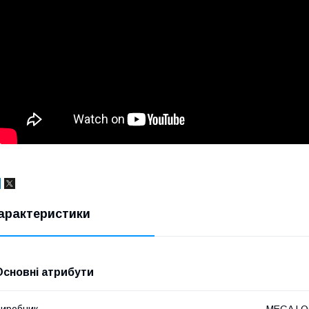
арактеристики
Основні атрибути
иробник
MEGA L