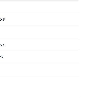
D 8
рок
зи