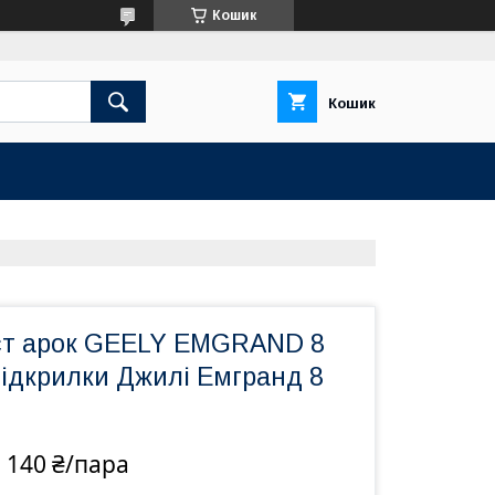
Кошик
Кошик
ст арок GEELY EMGRAND 8
Підкрилки Джилі Емгранд 8
 140 ₴/пара