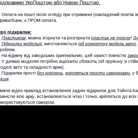
Відправимо УкрПоштою або Новою Поштою.
 Оплата на пошті після огляду при отриманні (накладений платіж аб
риватБанк, є ПРОМ-оплата.
ро підкрилки:
-
Пластикові
, можна згорнути та розгорнути
пластик не трісне
! Д
-
Підкрилки модельні
, виготовляються
під конкретну модель авто
роблем.
 На відміну від заводських оригінальних, цей захист повністю
закр
 У деяких моделях потрібно
вирізати область під пружину
зі стій
оделі авто та складності арки).
 Підкрилки прості
без кріплень
,
кріпляться просто саморізами
, у
ісця
.
ижче відео-приклад встановлення задніх підкрилок для Тойота Ка
овністю всю арку, встановлюються чітко і точно, кріпляться до всі
икористовуються саморізи.