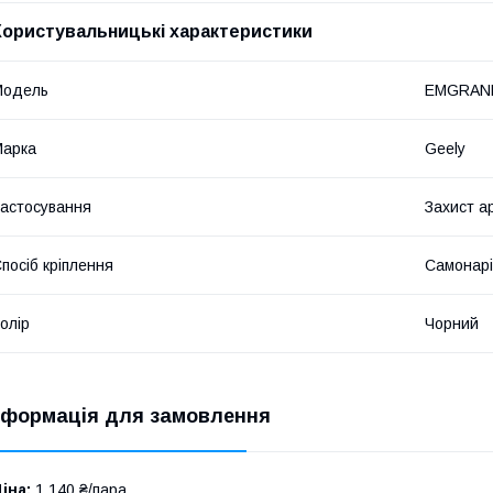
Користувальницькі характеристики
Мoдель
EMGRAN
Марка
Geely
астосування
Захист а
посіб кріплення
Самонарі
олір
Чорний
нформація для замовлення
іна:
1 140 ₴/пара