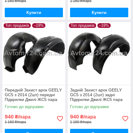
1 160 ₴/пара
1 160 ₴/пара
Купити
Купити
Топ продажів
–19%
Топ продажів
–19%
Передній Захист арок GEELY
Задній Захист арок GEELY
GC5 з 2014 (2шт) передні
GC5 з 2014 (2шт) задні
Підкрилки Джилі ЖС5 пара
Підкрилки Джилі ЖС5 пара
передніх
задніх
Готово до відправки
Готово до відправки
940
940
₴/пара
₴/пара
1 160 ₴/пара
1 160 ₴/пара