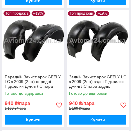
Купити
Купити
Топ продажів
–19%
Топ продажів
–19%
Передній Захист арок GEELY
Задній Захист арок GEELY LС
LС з 2009 (2шт) передні
з 2009 (2шт) задні Підкрилки
Підкрилки Джилі ЛС пара
Джилі ЛС пара задніх
передніх
Готово до відправки
Готово до відправки
940
940
₴/пара
₴/пара
1 160 ₴/пара
1 160 ₴/пара
Купити
Купити