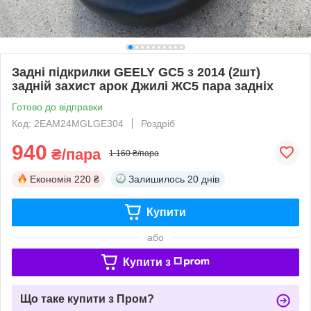
Задні підкрилки GEELY GC5 з 2014 (2шт)
задній захист арок Джилі ЖС5 пара задніх
Готово до відправки
Код: 2EAM24MGLGE304
Роздріб
940
₴/пара
1 160 ₴/пара
Економія
220 ₴
Залишилось
20 днів
Купити
або
Купити з
Що таке купити з Пром?