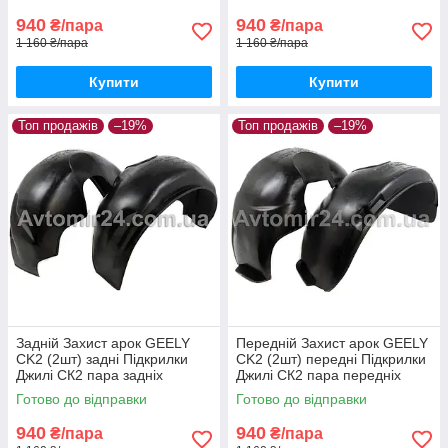
940
940
₴/пара
₴/пара
1 160 ₴/пара
1 160 ₴/пара
Купити
Купити
Топ продажів
–19%
Топ продажів
–19%
Задній Захист арок GEELY
Передній Захист арок GEELY
СK2 (2шт) задні Підкрилки
СK2 (2шт) передні Підкрилки
Джилі СК2 пара задніх
Джилі СК2 пара передніх
Готово до відправки
Готово до відправки
940
940
₴/пара
₴/пара