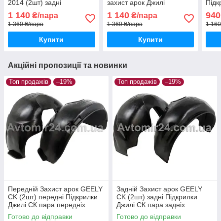
2014 (2шт) задні
захист арок Джилі
Підк
Підкрилки Чері Тігго з
Емгранд 8 пара задніх
пара
1 140
1 140
940
₴/пара
₴/пара
2010 до 2014 пара задніх
1 360 ₴/пара
1 360 ₴/пара
1 160
Купити
Купити
Акційні пропозиції та новинки
Топ продажів
–19%
Топ продажів
–19%
Передній Захист арок GEELY
Задній Захист арок GEELY
СK (2шт) передні Підкрилки
СK (2шт) задні Підкрилки
Джилі СК пара передніх
Джилі СК пара задніх
Готово до відправки
Готово до відправки