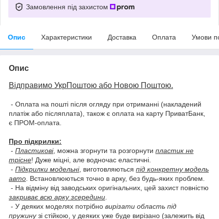
Замовлення під захистом
Опис
Характеристики
Доставка
Оплата
Умови п
Опис
Відправимо УкрПоштою або Новою Поштою.
- Оплата на пошті після огляду при отриманні (накладений
платіж або післяплата), також є оплата на карту ПриватБанк,
є ПРОМ-оплата.
Про підкрилки:
-
Пластикові
, можна згорнути та розгорнути
пластик не
трісне
! Дуже міцні, але водночас еластичні.
-
Підкрилки модельні
, виготовляються
під конкретну модель
авто
. Встановлюються точно в арку, без будь-яких проблем.
- На відміну від заводських оригінальних, цей захист повністю
закриває всю арку зсередини
.
- У деяких моделях потрібно
вирізати область під
пружину
зі стійкою, у деяких уже буде вирізано (залежить від