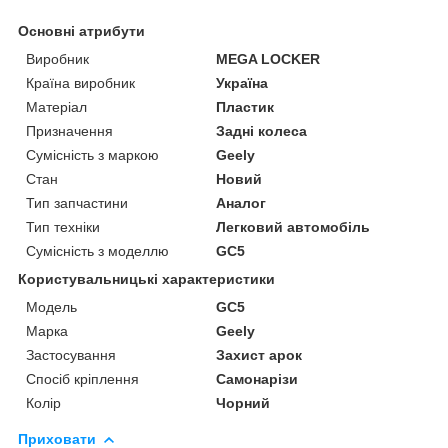
Основні атрибути
Виробник
MEGA LOCKER
Країна виробник
Україна
Матеріал
Пластик
Призначення
Задні колеса
Сумісність з маркою
Geely
Стан
Новий
Тип запчастини
Аналог
Тип техніки
Легковий автомобіль
Сумісність з моделлю
GC5
Користувальницькі характеристики
Мoдель
GC5
Марка
Geely
Застосування
Захист арок
Спосіб кріплення
Самонарізи
Колір
Чорний
Приховати