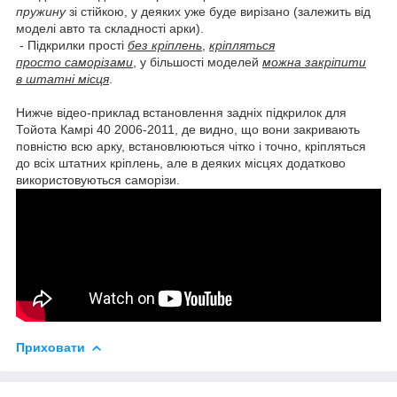
пружину
зі стійкою, у деяких уже буде вирізано (залежить від
моделі авто та складності арки).
- Підкрилки прості
без кріплень
,
кріпляться
просто саморізами
, у більшості моделей
можна закріпити
в штатні місця
.
Нижче відео-приклад встановлення задніх підкрилок для
Тойота Камрі 40 2006-2011, де видно, що вони закривають
повністю всю арку, встановлюються чітко і точно, кріпляться
до всіх штатних кріплень, але в деяких місцях додатково
використовуються саморізи.
Приховати