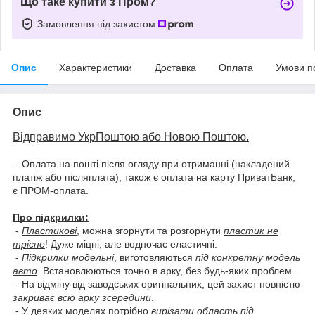
Що таке купити з Пром?
Замовлення під захистом
Опис
Характеристики
Доставка
Оплата
Умови п
Опис
Відправимо УкрПоштою або Новою Поштою.
- Оплата на пошті після огляду при отриманні (накладений
платіж або післяплата), також є оплата на карту ПриватБанк,
є ПРОМ-оплата.
Про підкрилки:
-
Пластикові
, можна згорнути та розгорнути
пластик не
трісне
! Дуже міцні, але водночас еластичні.
-
Підкрилки модельні
, виготовляються
під конкретну модель
авто
. Встановлюються точно в арку, без будь-яких проблем.
- На відміну від заводських оригінальних, цей захист повністю
закриває всю арку зсередини
.
- У деяких моделях потрібно
вирізати область під