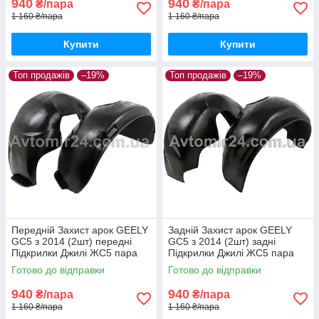
940
940
₴/пара
₴/пара
1 160 ₴/пара
1 160 ₴/пара
Купити
Купити
Топ продажів
–19%
Топ продажів
–19%
Передній Захист арок GEELY
Задній Захист арок GEELY
GC5 з 2014 (2шт) передні
GC5 з 2014 (2шт) задні
Підкрилки Джилі ЖС5 пара
Підкрилки Джилі ЖС5 пара
передніх
задніх
Готово до відправки
Готово до відправки
940
940
₴/пара
₴/пара
1 160 ₴/пара
1 160 ₴/пара