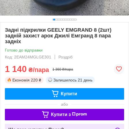
Задні підкрилки GEELY EMGRAND 8 (2шт)
задній захист арок Джилі Емгранд 8 пара
задніх
Готово до відправки
Код: 2EAM24MGLGE301
Роздріб
1 140
₴/пара
1 360 ₴/пара
Економія
220 ₴
Залишилось
21 день
Купити
або
Купити з