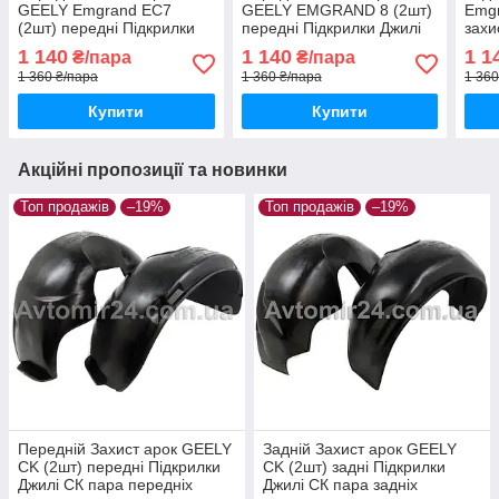
GEELY Emgrand EC7
GEELY EMGRAND 8 (2шт)
Emgr
(2шт) передні Підкрилки
передні Підкрилки Джилі
захи
Джилі Емгранд ЕС7 пара
Емгранд 8 пара передніх
Емгр
1 140
1 140
1 1
₴/пара
₴/пара
передніх
1 360 ₴/пара
1 360 ₴/пара
1 360
Купити
Купити
Акційні пропозиції та новинки
Топ продажів
–19%
Топ продажів
–19%
Передній Захист арок GEELY
Задній Захист арок GEELY
СK (2шт) передні Підкрилки
СK (2шт) задні Підкрилки
Джилі СК пара передніх
Джилі СК пара задніх