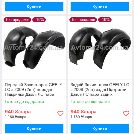
Купити
Купити
Топ продажів
–19%
Топ продажів
–19%
Передній Захист арок GEELY
Задній Захист арок GEELY LС
LС з 2009 (2шт) передні
з 2009 (2шт) задні Підкрилки
Підкрилки Джилі ЛС пара
Джилі ЛС пара задніх
передніх
Готово до відправки
Готово до відправки
940
940
₴/пара
₴/пара
1 160 ₴/пара
1 160 ₴/пара
Купити
Купити