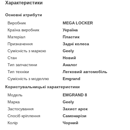
Характеристики
Основні атрибути
Виробник
MEGA LOCKER
Країна виробник
Україна
Матеріал
Пластик
Призначення
Задні колеса
Сумісність з маркою
Geely
Стан
Новий
Тип запчастини
Аналог
Тип техніки
Легковий автомобіль
Сумісність з моделлю
Emgrand
Користувальницькі характеристики
Мoдель
EMGRAND 8
Марка
Geely
Застосування
Захист арок
Спосіб кріплення
Самонарізи
Колір
Чорний