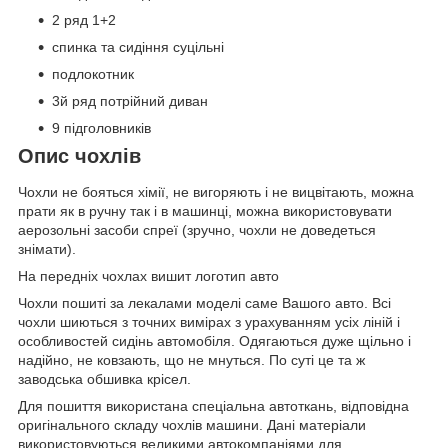
2 ряд 1+2
спинка та сидіння суцільні
подлокотник
3й ряд потрійний диван
9 підголовників
Опис чохлів
Чохли не бояться хімії, не вигоряють і не вицвітають, можна
прати як в ручну так і в машинці, можна використовувати
аерозольні засоби спреї (зручно, чохли не доведеться
знімати).
На передніх чохлах вишит логотип авто
Чохли пошиті за лекалами моделі саме Вашого авто. Всі
чохли шиються з точних вимірах з урахуванням усіх ліній і
особливостей сидінь автомобіля. Одягаються дуже щільно і
надійно, не ковзають, що не мнуться. По суті це та ж
заводська обшивка крісел.
Для пошиття використана спеціальна автоткань, відповідна
оригінального складу чохлів машини. Дані матеріали
використовуються великими автокомпаніями для