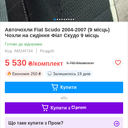
Авточохли Fiat Scudo 2004-2007 (9 місць)
Чохли на сидіння Фіат Скудо 9 місць
Готово до відправки
Код: AM24FI34
Роздріб
5 530
₴/комплект
5 780 ₴/комплект
Економія
250 ₴
Залишилось
19 днів
Купити
або
Купити з
Що таке купити з Пром?