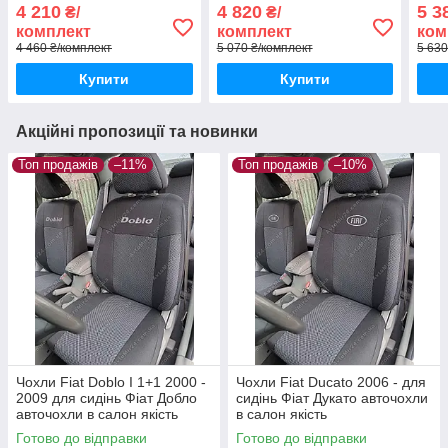
Скудо з 2007р
сидіння Фіат Скудо 6 місць
Скуд
4 210
4 820
5 3
₴/
₴/
комплект
комплект
ком
4 460 ₴/комплект
5 070 ₴/комплект
5 630
Купити
Купити
Акційні пропозиції та новинки
Топ продажів
–11%
Топ продажів
–10%
Чохли Fiat Doblo I 1+1 2000 -
Чохли Fiat Ducato 2006 - для
2009 для сидінь Фіат Добло
сидінь Фіат Дукато авточохли
авточохли в салон якість
в салон якість
Готово до відправки
Готово до відправки