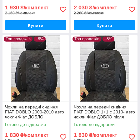
1 930
2 030
₴/комплект
₴/комплект
2 160 ₴/комплект
2 260 ₴/комплект
Купити
Купити
Топ продажів
–8%
Топ продажів
–8%
Чохли на передні сидіння
Чохли на передні сидіння
FIAT DOBLO 2000-2010 авто
FIAT DOBLO 1+1 с 2010- авто
чохли Фіат ДОБЛО
чохли Фіат ДОБЛО після
ПАНОРАМА до 2010
2010 (передні)
Готово до відправки
Готово до відправки
(передні)
1 830
1 830
₴/комплект
₴/комплект