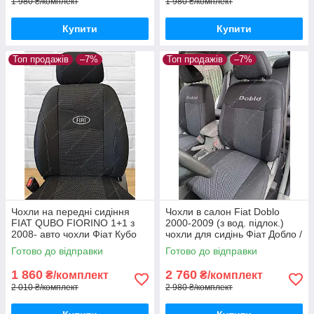
1 980 ₴/комплект
1 980 ₴/комплект
Купити
Купити
Топ продажів
–7%
Топ продажів
–7%
Чохли на передні сидіння
Чохли в салон Fiat Doblo
FIAT QUBO FIORINO 1+1 з
2000-2009 (з вод. підлок.)
2008- авто чохли Фіат Кубо
чохли для сидінь Фіат Добло /
Фіоріно після 2008 (передні)
Чохли в салон Фіат Добло /
Готово до відправки
Готово до відправки
авто чохли Fiat Doblo
1 860
2 760
₴/комплект
₴/комплект
2 010 ₴/комплект
2 980 ₴/комплект