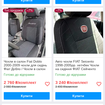
Купити
Купити
Топ продажів
–7%
–7%
Чохли в салон Fiat Doblo
Авто чохли FIAT Seicento
2000-2009 чохли для сидінь
1998-2005рр. хетчбек Чохли
Фіат Добло / Чохли в салон
на сидіння ФІАТ Сейченто
Фіат Добло / авто чохли Fiat
1998-2005рр.
Готово до відправки
Готово до відправки
Doblo
2 760
3 240
₴/комплект
₴/комплект
2 980 ₴/комплект
3 490 ₴/комплект
Купити
Купити