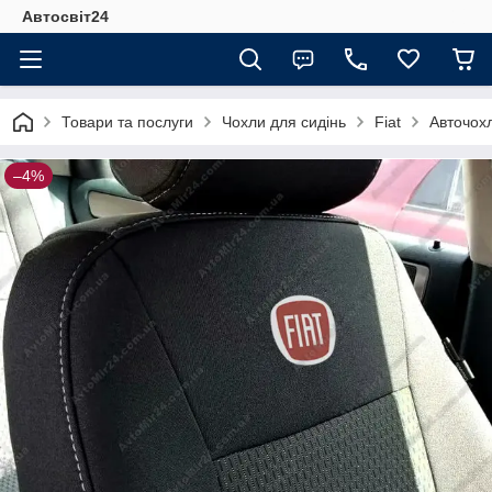
Автосвіт24
Товари та послуги
Чохли для сидінь
Fiat
Авточохл
–4%