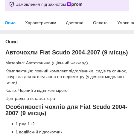
Замовлення під захистом
Опис
Характеристики
Доставка
Оплата
Умови п
Опис
Авточохли Fiat Scudo 2004-2007 (9 місць)
Матеріал: Автотканина (щільний жаккард)
Комплектація: повний комплект підголівників, сидів та спинок,
шнурівка для затягування по периметру (у деяких моделях є
гачки)
Колір: Чорний з відтінком сірого
Центральна вставка: сіра
Особливості чохлів для Fiat Scudo 2004-
2007 (9 місць)
1 ряд 1+2
1 водійский підлокотник