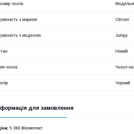
озмір чохла
Модельн
умісність з маркою
Citroen
умісність з моделлю
Jumpy
Стан
Новий
ип чохла
Чохол на
олір
Чорний
нформація для замовлення
іна:
5 380 ₴/комплект