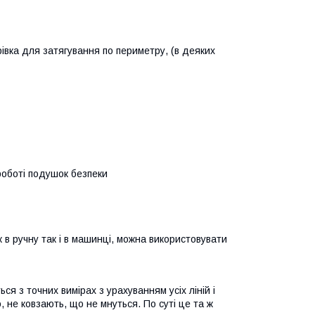
урівка для затягування по периметру, (в деяких
роботі подушок безпеки
к в ручну так і в машинці, можна використовувати
я з точних вимірах з урахуванням усіх ліній і
 не ковзають, що не мнуться. По суті це та ж