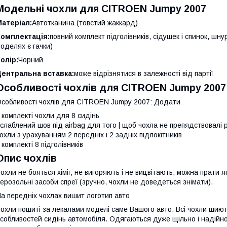
Модельні чохли для CITROEN Jumpy 2007
атеріал:
Автотканина (товстий жаккард)
Комплектація:
повний комплект підголівників, сідушек і спинок, шн
оделях є гачки)
олір:
Чорний
Центральна вставка:
може відрізнятися в залежності від партії
Особливості чохлів для CITROEN Jumpy 2007
собливості чохлів для CITROEN Jumpy 2007: Додати
 комплекті чохли для 8 сидінь
слаблений шов під airbag для того | щоб чохла не препядствовалі 
охли з урахуванням 2 передніх і 2 задніх підлокітників
 комплекті 8 підголівників
Опис чохлів
охли не бояться хімії, не вигоряють і не вицвітають, можна прати я
ерозольні засоби спреї (зручно, чохли не доведеться знімати).
а передніх чохлах вишит логотип авто
охли пошиті за лекалами моделі саме Вашого авто. Всі чохли шиютьс
собливостей сидінь автомобіля. Одягаються дуже щільно і надійно,