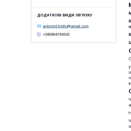
М
avtomir24.info@gmail.com
м
К
+380964784303
О
у
о
ч
в
Ч
а
Н
Ч
о