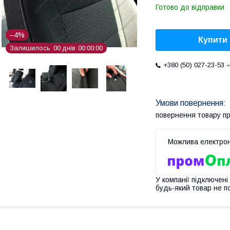
Готово до відправки
–4%
Купити
Залишилось
0
0
днів
0
0
0
0
0
0
+380 (50) 027-23-53
повернення товару п
У компанії підключені
будь-який товар не п