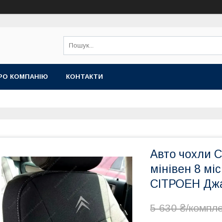
РО КОМПАНІЮ
КОНТАКТИ
Авто чохли 
мінівен 8 мі
СІТРОЕН Джа
5 630 ₴/компл