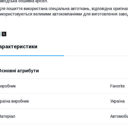
аводська обшивка крісел.
ля пошиття використана спеціальна автоткань, відповідна оригіна
икористовуються великими автокомпаніями для виготовлення завод
арактеристики
Основні атрибути
иробник
Favorite
раїна виробник
Україна
атеріал
Автомобі