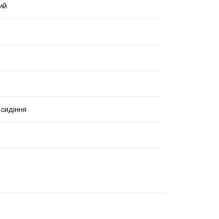
ий
 сидіння