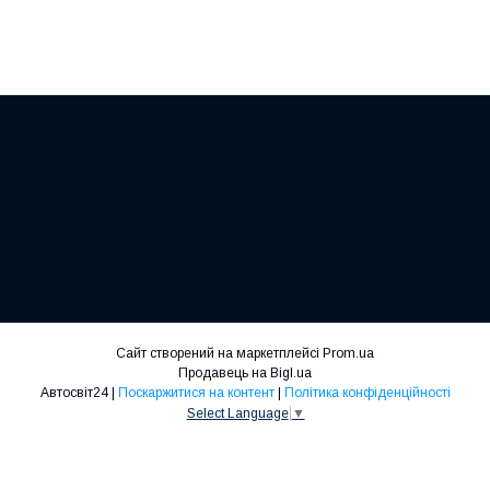
Сайт створений на маркетплейсі
Prom.ua
Продавець на Bigl.ua
Автосвіт24 |
Поскаржитися на контент
|
Політика конфіденційності
Select Language
▼