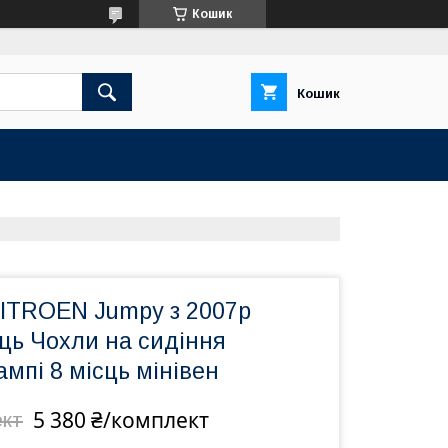
Кошик
Кошик
CITROEN Jumpy з 2007р
сць Чохли на сидіння
мпі 8 місць мінівен
5 380 ₴/комплект
ект