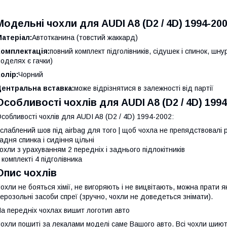
Модельні чохли для AUDI A8 (D2 / 4D) 1994-20
атеріал:
Автотканина (товстий жаккард)
Комплектація:
повний комплект підголівників, сідушек і спинок, шн
оделях є гачки)
олір:
Чорний
Центральна вставка:
може відрізнятися в залежності від партії
Особливості чохлів для AUDI A8 (D2 / 4D) 199
собливості чохлів для AUDI A8 (D2 / 4D) 1994-2002:
слаблений шов під airbag для того | щоб чохла не препядствовалі 
адня спинка і сидіння цільні
охли з урахуванням 2 передніх і заднього підлокітників
 комплекті 4 підголівника
Опис чохлів
охли не бояться хімії, не вигоряють і не вицвітають, можна прати я
ерозольні засоби спреї (зручно, чохли не доведеться знімати).
а передніх чохлах вишит логотип авто
охли пошиті за лекалами моделі саме Вашого авто. Всі чохли шиютьс