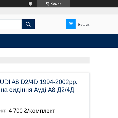
Кошик
Кошик
UDI A8 D2/4D 1994-2002рр.
на сидіння Ауді А8 Д2/4Д
4 700 ₴/комплект
ект