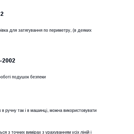
02
урівка для затягування по периметру, (в деяких
4-2002
роботі подушок безпеки
к в ручну так і в машинці, можна використовувати
я з точних вимірах з урахуванням усіх ліній і