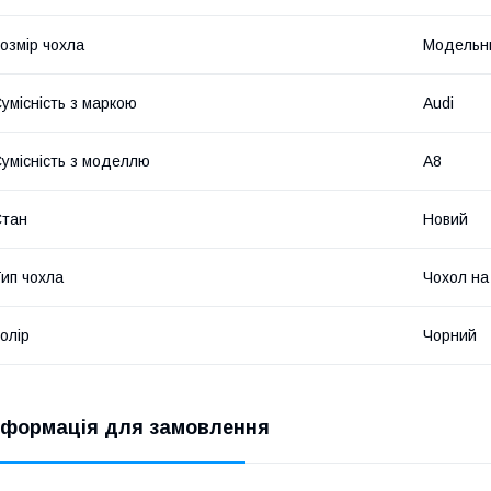
озмір чохла
Модельн
умісність з маркою
Audi
умісність з моделлю
A8
Стан
Новий
ип чохла
Чохол на
олір
Чорний
нформація для замовлення