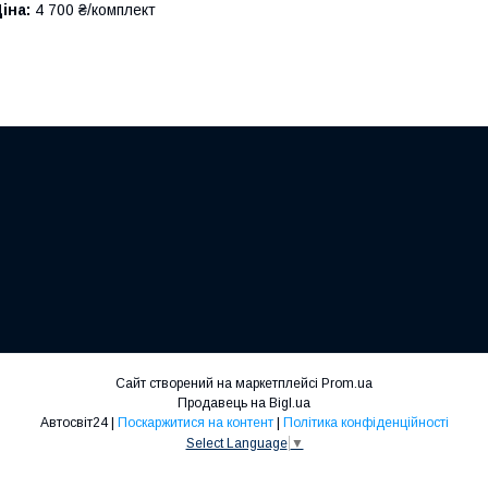
іна:
4 700 ₴/комплект
Сайт створений на маркетплейсі
Prom.ua
Продавець на Bigl.ua
Автосвіт24 |
Поскаржитися на контент
|
Політика конфіденційності
Select Language
▼