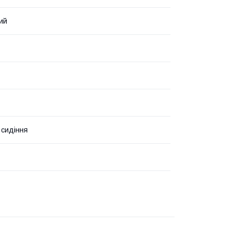
ий
 сидіння