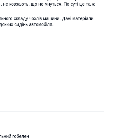
 не ковзають, що не мнуться. По суті це та ж
льного складу чохлів машини. Дані матеріали
ських сидінь автомобіля.
льний гобелен