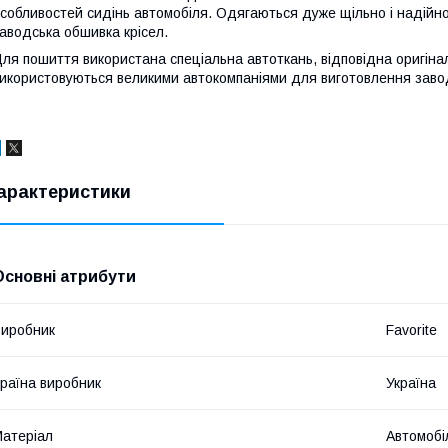
собливостей сидінь автомобіля. Одягаються дуже щільно і надійно,
аводська обшивка крісел.
ля пошиття використана спеціальна автоткань, відповідна оригіна
икористовуються великими автокомпаніями для виготовлення завод
арактеристики
Основні атрибути
иробник
Favorite
раїна виробник
Україна
атеріал
Автомобі