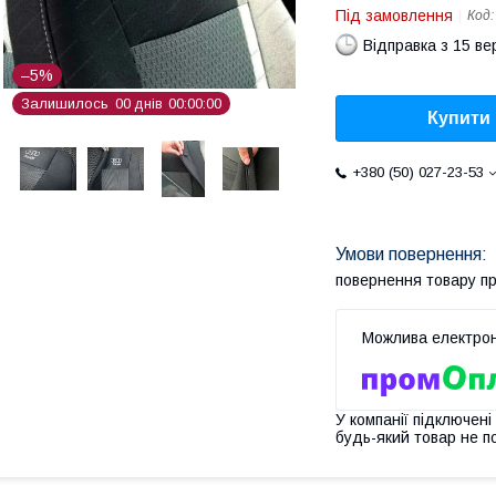
Під замовлення
Код
Відправка з 15 в
–5%
Залишилось
0
0
днів
0
0
0
0
0
0
Купити
+380 (50) 027-23-53
повернення товару п
У компанії підключені
будь-який товар не п