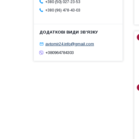
+380 (50) 027-23-53
+380 (96) 478-43-03
avtomir24.info@gmail.com
+380964784303