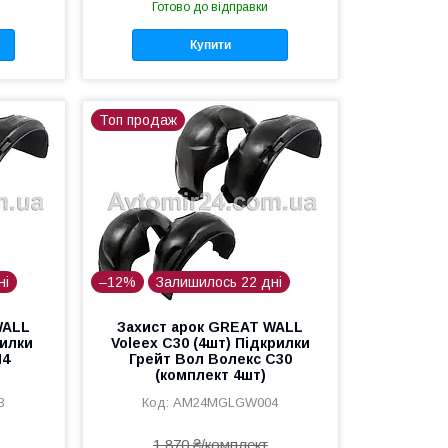
Готово до відправки
Купити
Топ продаж
ні
–12%
Залишилось 22 дні
WALL
Захист арок GREAT WALL
рилки
Voleex C30 (4шт) Підкрилки
М4
Грейт Вол Волекс С30
(комплект 4шт)
3
AM24MGLGW004
1 870 ₴/комплект