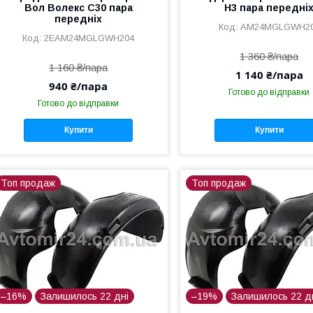
Вол Волекс С30 пара
Н3 пара передні
передніх
AM24MGLGWH2
2EAM24MGLGWH204
1 360 ₴/пара
1 160 ₴/пара
1 140 ₴/пара
940 ₴/пара
Готово до відправки
Готово до відправки
Купити
Купити
Топ продаж
Топ продаж
–16%
Залишилось 22 дні
–19%
Залишилось 22 д