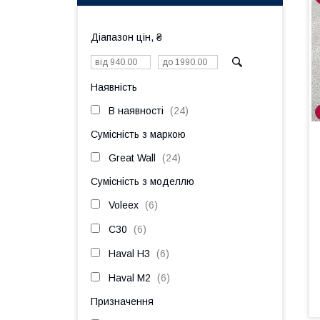
Діапазон цін, ₴
Наявність
В наявності
24
Сумісність з маркою
Great Wall
24
Сумісність з моделлю
Voleex
6
C30
6
Haval H3
6
Haval M2
6
Призначення