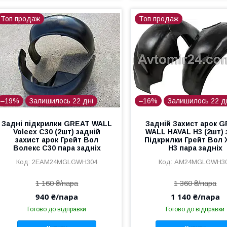
Топ продаж
Топ продаж
–19%
Залишилось 22 дні
–16%
Залишилось 22 д
Задні підкрилки GREAT WALL
Задній Захист арок 
Voleex C30 (2шт) задній
WALL HAVAL H3 (2шт) 
захист арок Грейт Вол
Підкрилки Грейт Вол 
Волекс С30 пара задніх
Н3 пара задніх
2EAM24MGLGWH304
AM24MGLGWH3
1 160 ₴/пара
1 360 ₴/пара
940 ₴/пара
1 140 ₴/пара
Готово до відправки
Готово до відправки