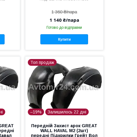
1 360 ₴/пара
1 140 ₴/пара
Готово до відправки
Купити
Топ продаж
ні
–19%
Залишилось 22 дні
 GREAT
Передній Захист арок GREAT
ередні
WALL HAVAL M2 (2шт)
Хавал
передні Підкрилки Грейт Вол