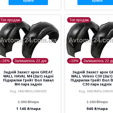
Купити
Купити
Топ продаж
Топ продаж
–16%
Залишилось 22 дні
–19%
Залишилось 22 д
Задній Захист арок GREAT
Задній Захист арок 
WALL HAVAL M4 (2шт) задні
WALL Voleex C30 (2шт)
Підкрилки Грейт Вол Хавал
Підкрилки Грейт Вол 
М4 пара задніх
С30 пара задніх
AM24MGLGWH303
AM24MGLGWH3
1 360 ₴/пара
1 160 ₴/пара
1 140 ₴/пара
940 ₴/пара