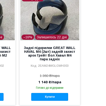
ні
–16%
Залишилось 22 дні
T WALL
Задні підкрилки GREAT WALL
захист
HAVAL M4 (2шт) задній захист
л М2
арок Грейт Вол Хавал М4
пара задніх
302
2EAM24MGLGWH303
1 360 ₴/пара
1 140 ₴/пара
Готово до відправки
Купити