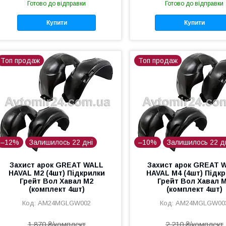
Готово до відправки
Готово до відправки
Купити
Купити
Топ продаж
Топ продаж
–12%
Залишилось 22 дні
–10%
Залишилось 22 д
Захист арок GREAT WALL
Захист арок GREAT 
HAVAL M2 (4шт) Підкрилки
HAVAL M4 (4шт) Підк
Грейт Вол Хавал М2
Грейт Вол Хавал 
(комплект 4шт)
(комплект 4шт)
AM24MGLGW002
AM24MGLGW00
1 870 ₴/комплект
2 210 ₴/комплект