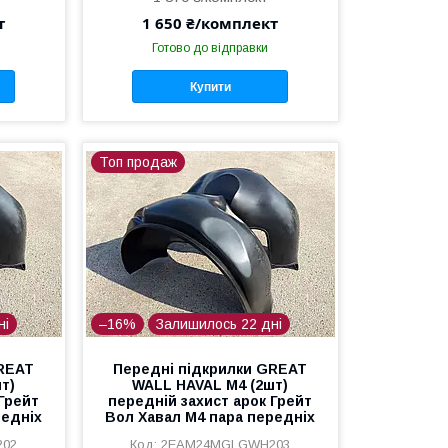
т
1 650 ₴/комплект
Готово до відправки
Купити
Топ продаж
ні
–16%
Залишилось 22 дні
GREAT
Передні підкрилки GREAT
т)
WALL HAVAL M4 (2шт)
 Грейт
передній захист арок Грейт
редніх
Вол Хавал М4 пара передніх
202
2EAM24MGLGWH203