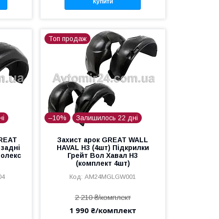
Купити
Топ продаж
ні
–10%
Залишилось 22 дні
GREAT
Захист арок GREAT WALL
 задні
HAVAL H3 (4шт) Підкрилки
Волекс
Грейт Вол Хавал Н3
(комплект 4шт)
04
AM24MGLGW001
2 210 ₴/комплект
1 990 ₴/комплект