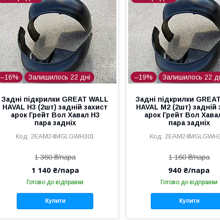
–16%
Залишилось 22 дні
–19%
Залишилось 22 д
Задні підкрилки GREAT WALL
Задні підкрилки GREA
HAVAL H3 (2шт) задній захист
HAVAL M2 (2шт) задній 
арок Грейт Вол Хавал Н3
арок Грейт Вол Хава
пара задніх
пара задніх
2EAM24MGLGWH301
2EAM24MGLGWH
1 360 ₴/пара
1 160 ₴/пара
1 140 ₴/пара
940 ₴/пара
Готово до відправки
Готово до відправки
Купити
Купити