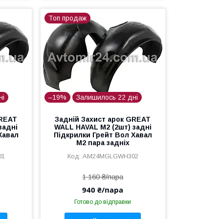
Топ продаж
ні
–19%
Залишилось 22 дні
GREAT
Задній Захист арок GREAT
задні
WALL HAVAL M2 (2шт) задні
Хавал
Підкрилки Грейт Вол Хавал
М2 пара задніх
01
AM24MGLGWH302
1 160 ₴/пара
940 ₴/пара
Готово до відправки