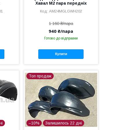
х
Хавал М2 пара передніх
01
AM24MGLGWH202
1 160 ₴/пара
940 ₴/пара
Готово до відправки
Купити
Топ продаж
ні
–10%
Залишилось 22 дні