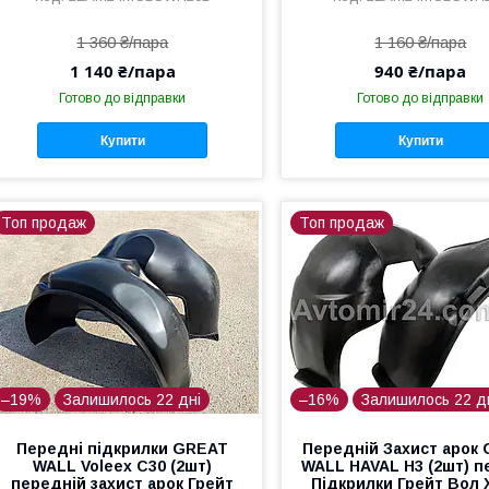
1 360 ₴/пара
1 160 ₴/пара
1 140 ₴/пара
940 ₴/пара
Готово до відправки
Готово до відправки
Купити
Купити
Топ продаж
Топ продаж
–19%
Залишилось 22 дні
–16%
Залишилось 22 д
Передні підкрилки GREAT
Передній Захист арок
WALL Voleex C30 (2шт)
WALL HAVAL H3 (2шт) п
передній захист арок Грейт
Підкрилки Грейт Вол 