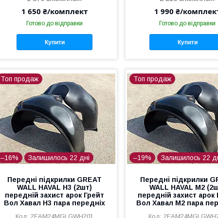
1 650 ₴/комплект
1 990 ₴/комплек
Готово до відправки
Готово до відправки
Купити
Купити
Топ продаж
Топ продаж
–16%
Залишилось 22 дні
–19%
Залишилось 22 д
Передні підкрилки GREAT
Передні підкрилки 
WALL HAVAL H3 (2шт)
WALL HAVAL M2 (2ш
передній захист арок Грейт
передній захист арок
Вол Хавал Н3 пара передніх
Вол Хавал М2 пара пе
2EAM24MGLGWH201
2EAM24MGLGWH