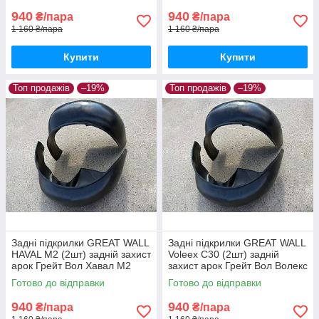
940
940
₴/пара
₴/пара
1 160 ₴/пара
1 160 ₴/пара
Купити
Купити
Топ продажів
–19%
Топ продажів
–19%
Задні підкрилки GREAT WALL
Задні підкрилки GREAT WALL
HAVAL M2 (2шт) задній захист
Voleex C30 (2шт) задній
арок Грейт Вол Хавал М2
захист арок Грейт Вол Волекс
пара задніх
С30 пара задніх
Готово до відправки
Готово до відправки
940
940
₴/пара
₴/пара