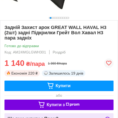
Задній Захист арок GREAT WALL HAVAL H3
(2шт) задні Підкрилки Грейт Вол Хавал Н3
пара задніх
Готово до відправки
Код: AM24MGLGWH301
Роздріб
1 140
₴/пара
1 360 ₴/пара
Економія
220 ₴
Залишилось
19 днів
Купити
або
Купити з