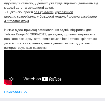
пружину
зі стійкою, у деяких уже буде вирізано (залежить від
моделі авто та складності арки).
- Підкрилки прості
без кріплень
,
кріпляться
просто саморізами
, у більшості моделей
можна закріпити
в штатні місця
.
Нижче відео-приклад встановлення задніх підкрилок для
Тойота Камрі 40 2006-2011, де видно, що вони закривають
повністю всю арку, встановлюються чітко і точно, кріпляться
до всіх штатних кріплень, але в деяких місцях додатково
використовуються саморізи.
Приховати