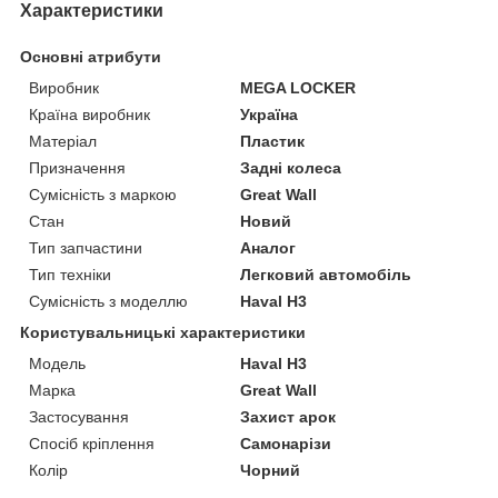
Характеристики
Основні атрибути
Виробник
MEGA LOCKER
Країна виробник
Україна
Матеріал
Пластик
Призначення
Задні колеса
Сумісність з маркою
Great Wall
Стан
Новий
Тип запчастини
Аналог
Тип техніки
Легковий автомобіль
Сумісність з моделлю
Haval H3
Користувальницькі характеристики
Мoдель
Haval H3
Марка
Great Wall
Застосування
Захист арок
Спосіб кріплення
Самонарізи
Колір
Чорний