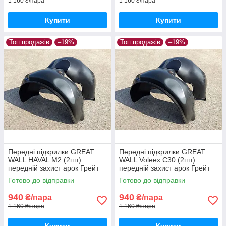
1 160 ₴/пара
1 160 ₴/пара
Купити
Купити
Топ продажів
–19%
Топ продажів
–19%
Передні підкрилки GREAT
Передні підкрилки GREAT
WALL HAVAL M2 (2шт)
WALL Voleex C30 (2шт)
передній захист арок Грейт
передній захист арок Грейт
Вол Хавал М2 пара передніх
Вол Волекс С30 пара
Готово до відправки
Готово до відправки
передніх
940
940
₴/пара
₴/пара
1 160 ₴/пара
1 160 ₴/пара
Купити
Купити