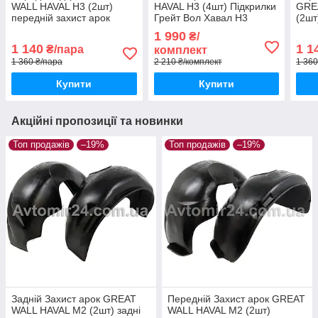
WALL HAVAL H3 (2шт)
HAVAL H3 (4шт) Підкрилки
GRE
передній захист арок
Грейт Вол Хавал Н3
(2шт
Грейт Вол Хавал Н3 пара
(комплект 4шт)
Грей
1 990
₴/
передніх
пере
1 140
1 1
₴/пара
комплект
1 360 ₴/пара
2 210 ₴/комплект
1 360
Купити
Купити
Акційні пропозиції та новинки
Топ продажів
–19%
Топ продажів
–19%
Задній Захист арок GREAT
Передній Захист арок GREAT
WALL HAVAL M2 (2шт) задні
WALL HAVAL M2 (2шт)