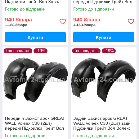
Підкрилки Грейт Вол Хавал
передні Підкрилки Грейт Вол
М2 пара задніх
Хавал М2 пара передніх
Готово до відправки
Готово до відправки
940
940
₴/пара
₴/пара
1 160 ₴/пара
1 160 ₴/пара
Купити
Купити
Топ продажів
–19%
Топ продажів
–19%
Передній Захист арок GREAT
Задній Захист арок GREAT
WALL Voleex C30 (2шт)
WALL Voleex C30 (2шт) задні
передні Підкрилки Грейт Вол
Підкрилки Грейт Вол Волекс
Волекс С30 пара передніх
С30 пара задніх
Готово до відправки
Готово до відправки