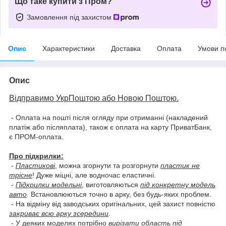
Що таке купити з Пром?
Замовлення під захистом
Опис
Характеристики
Доставка
Оплата
Умови п
Опис
Відправимо УкрПоштою або Новою Поштою.
- Оплата на пошті після огляду при отриманні (накладений
платіж або післяплата), також є оплата на карту ПриватБанк,
є ПРОМ-оплата.
Про підкрилки:
-
Пластикові
, можна згорнути та розгорнути
пластик не
трісне
! Дуже міцні, але водночас еластичні.
-
Підкрилки модельні
, виготовляються
під конкретну модель
авто
. Встановлюються точно в арку, без будь-яких проблем.
- На відміну від заводських оригінальних, цей захист повністю
закриває всю арку зсередини
.
- У деяких моделях потрібно
вирізати область під