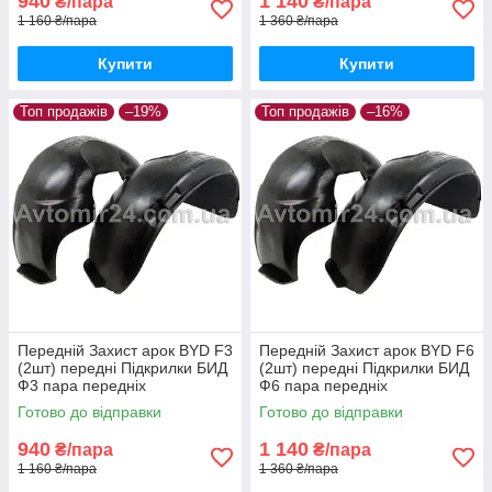
940
1 140
₴/пара
₴/пара
1 160 ₴/пара
1 360 ₴/пара
Купити
Купити
Топ продажів
–19%
Топ продажів
–16%
Передній Захист арок BYD F3
Передній Захист арок BYD F6
(2шт) передні Підкрилки БИД
(2шт) передні Підкрилки БИД
Ф3 пара передніх
Ф6 пара передніх
Готово до відправки
Готово до відправки
940
1 140
₴/пара
₴/пара
1 160 ₴/пара
1 360 ₴/пара