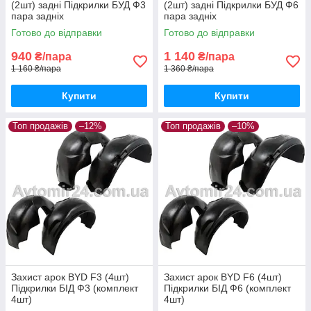
(2шт) задні Підкрилки БУД Ф3
(2шт) задні Підкрилки БУД Ф6
пара задніх
пара задніх
Готово до відправки
Готово до відправки
940
1 140
₴/пара
₴/пара
1 160 ₴/пара
1 360 ₴/пара
Купити
Купити
Топ продажів
–12%
Топ продажів
–10%
Захист арок BYD F3 (4шт)
Захист арок BYD F6 (4шт)
Підкрилки БІД Ф3 (комплект
Підкрилки БІД Ф6 (комплект
4шт)
4шт)