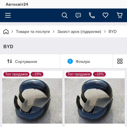
Автосвіт24
Товари та послуги
Захист арок (підкрилки)
BYD
BYD
Сортування
0
Фільтри
Топ продажів
–19%
Топ продажів
–16%