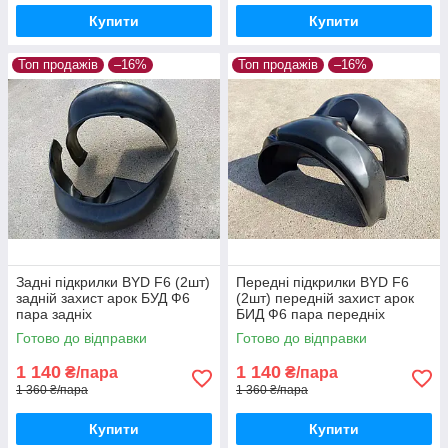
Купити
Купити
Топ продажів
–16%
Топ продажів
–16%
Задні підкрилки BYD F6 (2шт)
Передні підкрилки BYD F6
задній захист арок БУД Ф6
(2шт) передній захист арок
пара задніх
БИД Ф6 пара передніх
Готово до відправки
Готово до відправки
1 140
1 140
₴/пара
₴/пара
1 360 ₴/пара
1 360 ₴/пара
Купити
Купити