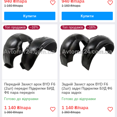
940
940
₴/пара
₴/пара
1 160 ₴/пара
1 160 ₴/пара
Купити
Купити
Топ продажів
–16%
Топ продажів
–16%
Передній Захист арок BYD F6
Задній Захист арок BYD F6
(2шт) передні Підкрилки БИД
(2шт) задні Підкрилки БУД Ф6
Ф6 пара передніх
пара задніх
Готово до відправки
Готово до відправки
1 140
1 140
₴/пара
₴/пара
1 360 ₴/пара
1 360 ₴/пара