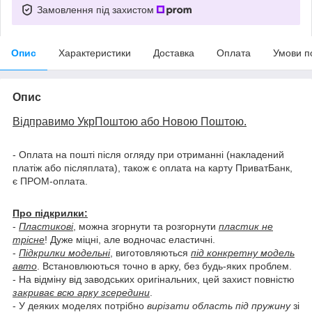
Замовлення під захистом
Опис
Характеристики
Доставка
Оплата
Умови п
Опис
Відправимо УкрПоштою або Новою Поштою.
- Оплата на пошті після огляду при отриманні (накладений
платіж або післяплата), також є оплата на карту ПриватБанк,
є ПРОМ-оплата.
Про підкрилки:
-
Пластикові
, можна згорнути та розгорнути
пластик не
трісне
! Дуже міцні, але водночас еластичні.
-
Підкрилки модельні
, виготовляються
під конкретну модель
авто
. Встановлюються точно в арку, без будь-яких проблем.
- На відміну від заводських оригінальних, цей захист повністю
закриває всю арку зсередини
.
- У деяких моделях потрібно
вирізати область під пружину
зі