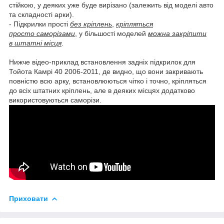
стійкою, у деяких уже буде вирізано (залежить від моделі авто
та складності арки).
- Підкрилки прості
без кріплень
,
кріпляться
просто саморізами
, у більшості моделей
можна закріпити
в штатні місця
.
Нижче відео-приклад встановлення задніх підкрилок для
Тойота Камрі 40 2006-2011, де видно, що вони закривають
повністю всю арку, встановлюються чітко і точно, кріпляться
до всіх штатних кріплень, але в деяких місцях додатково
використовуються саморізи.
Приховати