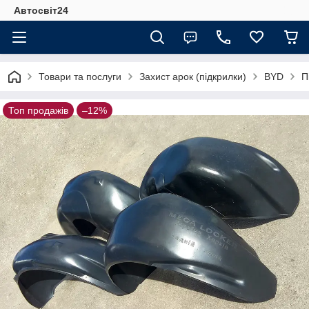
Автосвіт24
Товари та послуги
Захист арок (підкрилки)
BYD
П
Топ продажів
–12%