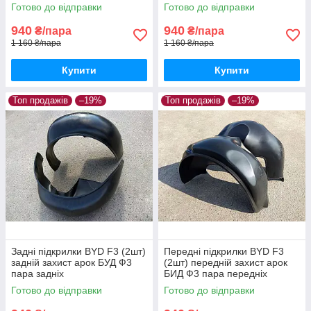
Готово до відправки
Готово до відправки
940
940
₴/пара
₴/пара
1 160 ₴/пара
1 160 ₴/пара
Купити
Купити
Топ продажів
–19%
Топ продажів
–19%
Задні підкрилки BYD F3 (2шт)
Передні підкрилки BYD F3
задній захист арок БУД Ф3
(2шт) передній захист арок
пара задніх
БИД Ф3 пара передніх
Готово до відправки
Готово до відправки