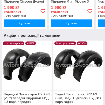
Підкрилки Сітроен Джампі
Підкрилки Фіат Фіоріно 3
(ком
3 (комплект 4шт)
(комплект 4шт)
1 990
1 990
1 6
₴/
₴/
комплект
комплект
ком
2 210 ₴/комплект
2 210 ₴/комплект
1 870
Купити
Купити
Акційні пропозиції та новинки
Топ продажів
–19%
Топ продажів
–19%
Передній Захист арок BYD F3
Задній Захист арок BYD F3
(2шт) передні Підкрилки БИД
(2шт) задні Підкрилки БУД Ф3
Ф3 пара передніх
пара задніх