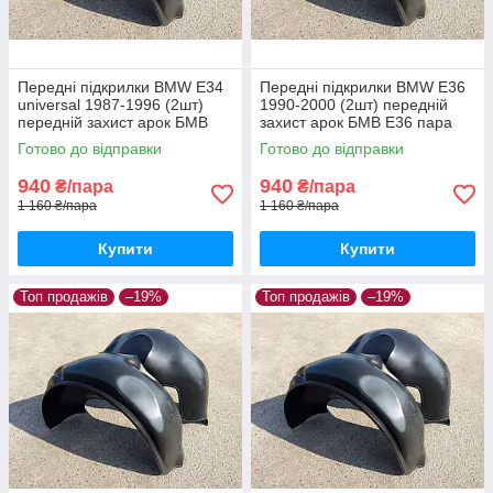
Передні підкрилки BMW E34
Передні підкрилки BMW E36
universal 1987-1996 (2шт)
1990-2000 (2шт) передній
передній захист арок БМВ
захист арок БМВ Е36 пара
Е34 універсал пара передніх
передніх
Готово до відправки
Готово до відправки
940
940
₴/пара
₴/пара
1 160 ₴/пара
1 160 ₴/пара
Купити
Купити
Топ продажів
–19%
Топ продажів
–19%