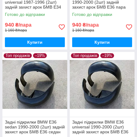
universal 1987-1996 (2шт)
1990-2000 (2шт) задній
задній захист арок БМВ Е34
захист арок БМВ Е36 пара
універсал пара задніх
задніх
Готово до відправки
Готово до відправки
940
940
₴/пара
₴/пара
1 160 ₴/пара
1 160 ₴/пара
Купити
Купити
Топ продажів
–19%
Топ продажів
–19%
Задні підкрилки BMW E36
Задні підкрилки BMW E36
sedan 1990-2000 (2шт) задній
universal 1990-2000 (2шт)
захист арок БМВ Е36 седан
задній захист арок БМВ Е36
пара задніх
універсал пара задніх