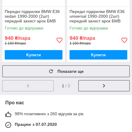
Передні підкрилки BMW E36
Передні підкрилки BMW E36
sedan 1990-2000 (2шт)
universal 1990-2000 (2шт)
передній захист арок БМВ
передній захист арок БМВ
Е36 седан пара передніх
Е36 універсал пара передніх
Готово до відправки
Готово до відправки
940
940
₴/пара
₴/пара
1 160 ₴/пара
1 160 ₴/пара
Купити
Купити
Показати ще
1
/ 2
Про нас
98% позитивних з 260 відгуків за рік
Працює з 07.07.2020