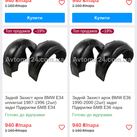
940
940
₴/пара
₴/пара
1 160 ₴/пара
1 160 ₴/пара
Купити
Купити
Топ продажів
–19%
Топ продажів
–19%
Задній Захист арок BMW E34
Задній Захист арок BMW E36
universal 1987-1996 (2шт)
1990-2000 (2шт) задні
задні Підкрилки БМВ Е34
Підкрилки БМВ Е36 пара
універсал пара задніх
задніх
Готово до відправки
Готово до відправки
940
940
₴/пара
₴/пара
1 160 ₴/пара
1 160 ₴/пара