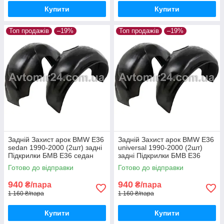
Купити
Купити
Топ продажів
–19%
Топ продажів
–19%
Задній Захист арок BMW E36
Задній Захист арок BMW E36
sedan 1990-2000 (2шт) задні
universal 1990-2000 (2шт)
Підкрилки БМВ Е36 седан
задні Підкрилки БМВ Е36
пара задніх
універсал пара задніх
Готово до відправки
Готово до відправки
940
940
₴/пара
₴/пара
1 160 ₴/пара
1 160 ₴/пара
Купити
Купити