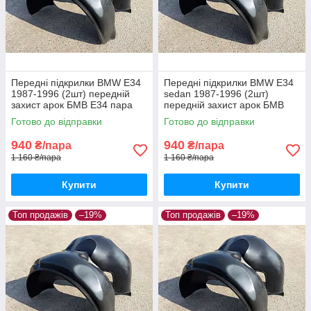
Передні підкрилки BMW E34
Передні підкрилки BMW E34
1987-1996 (2шт) передній
sedan 1987-1996 (2шт)
захист арок БМВ Е34 пара
передній захист арок БМВ
передніх
Е34 седан пара передніх
Готово до відправки
Готово до відправки
940
940
₴/пара
₴/пара
1 160 ₴/пара
1 160 ₴/пара
Купити
Купити
Топ продажів
–19%
Топ продажів
–19%