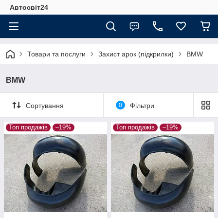
Автосвіт24
Товари та послуги
Захист арок (підкрилки)
BMW
BMW
Сортування
0
Фільтри
Топ продажів
–19%
Топ продажів
–19%