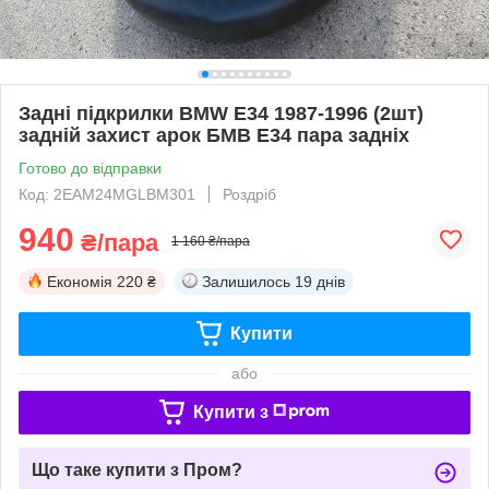
Задні підкрилки BMW E34 1987-1996 (2шт)
задній захист арок БМВ Е34 пара задніх
Готово до відправки
Код: 2EAM24MGLBM301
Роздріб
940
₴/пара
1 160 ₴/пара
Економія
220 ₴
Залишилось
19 днів
Купити
або
Купити з
Що таке купити з Пром?