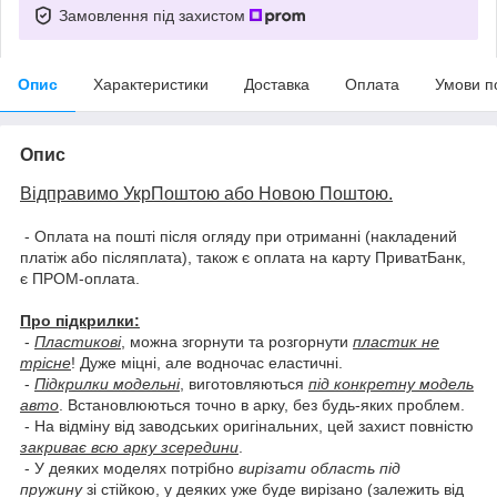
Замовлення під захистом
Опис
Характеристики
Доставка
Оплата
Умови п
Опис
Відправимо УкрПоштою або Новою Поштою.
- Оплата на пошті після огляду при отриманні (накладений
платіж або післяплата), також є оплата на карту ПриватБанк,
є ПРОМ-оплата.
Про підкрилки:
-
Пластикові
, можна згорнути та розгорнути
пластик не
трісне
! Дуже міцні, але водночас еластичні.
-
Підкрилки модельні
, виготовляються
під конкретну модель
авто
. Встановлюються точно в арку, без будь-яких проблем.
- На відміну від заводських оригінальних, цей захист повністю
закриває всю арку зсередини
.
- У деяких моделях потрібно
вирізати область під
пружину
зі стійкою, у деяких уже буде вирізано (залежить від