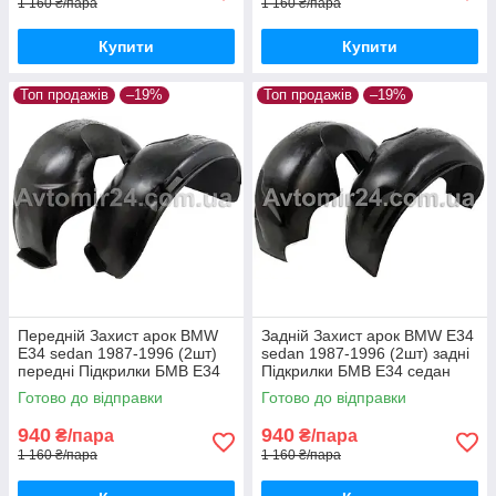
1 160 ₴/пара
1 160 ₴/пара
Купити
Купити
Топ продажів
–19%
Топ продажів
–19%
Передній Захист арок BMW
Задній Захист арок BMW E34
E34 sedan 1987-1996 (2шт)
sedan 1987-1996 (2шт) задні
передні Підкрилки БМВ Е34
Підкрилки БМВ Е34 седан
седан пара передніх
пара задніх
Готово до відправки
Готово до відправки
940
940
₴/пара
₴/пара
1 160 ₴/пара
1 160 ₴/пара