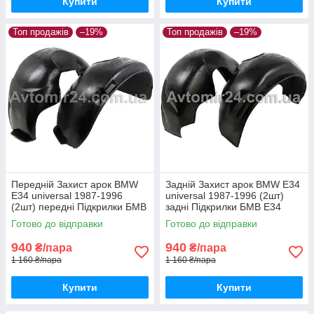
Купити
Купити
Топ продажів
–19%
Топ продажів
–19%
Передній Захист арок BMW
Задній Захист арок BMW E34
E34 universal 1987-1996
universal 1987-1996 (2шт)
(2шт) передні Підкрилки БМВ
задні Підкрилки БМВ Е34
Е34 універсал пара передніх
універсал пара задніх
Готово до відправки
Готово до відправки
940
940
₴/пара
₴/пара
1 160 ₴/пара
1 160 ₴/пара
Купити
Купити