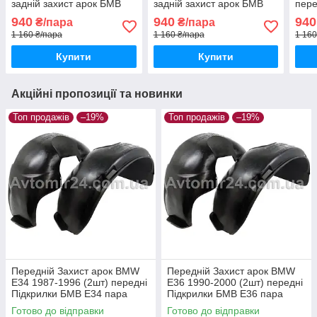
задній захист арок БМВ
задній захист арок БМВ
пере
Е34 седан пара задніх
Е34 універсал пара задніх
Е34 
940
940
940
₴/пара
₴/пара
1 160 ₴/пара
1 160 ₴/пара
1 160
Купити
Купити
Акційні пропозиції та новинки
Топ продажів
–19%
Топ продажів
–19%
Передній Захист арок BMW
Передній Захист арок BMW
E34 1987-1996 (2шт) передні
E36 1990-2000 (2шт) передні
Підкрилки БМВ Е34 пара
Підкрилки БМВ Е36 пара
передніх
передніх
Готово до відправки
Готово до відправки