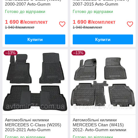
2000-2007 Avto-Gumm
2007-2015 Avto-Gumm
килимки для авто МЕРСЕДЕС
килимки для авто МЕРСЕДЕС
Готово до відправки
Готово до відправки
Ц-Класс (В203) 2000-2007
Ц-Класс (В204) 2007-2015
Автогум
Автогум
1 690
1 690
₴/комплект
₴/комплект
1 940 ₴/комплект
1 940 ₴/комплект
Купити
Купити
–13%
–13%
Автомобільні килимки
Автомобільні килимки
MERCEDES C-Class (W205)
MERCEDES Citan (W415)
2015-2021 Avto-Gumm
2012- Avto-Gumm килимки
килимки для авто МЕРСЕДЕС
для авто МЕРСЕДЕС Цитан
Готово до відправки
Готово до відправки