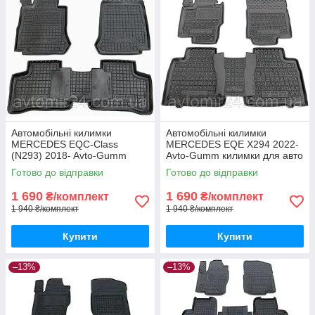
Автомобільні килимки
Автомобільні килимки
MERCEDES EQC-Class
MERCEDES EQE X294 2022-
(N293) 2018- Avto-Gumm
Avto-Gumm килимки для авто
килимки для авто МЕРСЕДЕС
МЕРСЕДЕС ЕКЕ Х294 2022-
Готово до відправки
Готово до відправки
ЕКЦ-Класс (Н293) 2018-
Автогум
Автогум
1 690
1 690
₴/комплект
₴/комплект
1 940 ₴/комплект
1 940 ₴/комплект
Купити
Купити
–13%
–13%