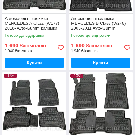
Автомобільні килимки
Автомобільні килимки
MERCEDES A-Class (W177)
MERCEDES B-Class (W245)
2018- Avto-Gumm килимки
2005-2011 Avto-Gumm
для авто МЕРСЕДЕС А-Класс
килимки для авто МЕРСЕДЕС
Готово до відправки
Готово до відправки
(В177) 2018- Автогум
Б-Класс (В245) 2005-2011
Автогум
1 690
1 690
₴/комплект
₴/комплект
1 940 ₴/комплект
1 940 ₴/комплект
Купити
Купити
–13%
–13%