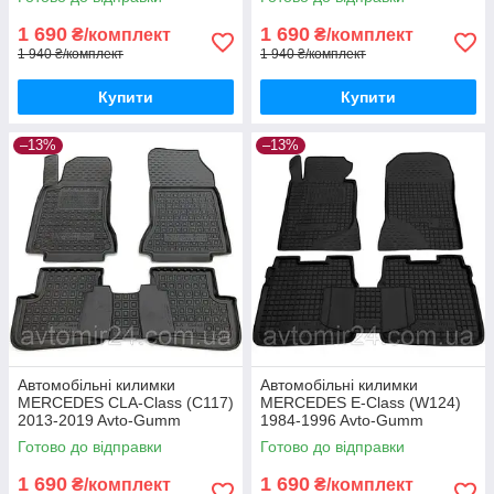
Ц-Класс (В205) 2015-2021
(В415) 2012- Автогум
Автогум
1 690
1 690
₴/комплект
₴/комплект
1 940 ₴/комплект
1 940 ₴/комплект
Купити
Купити
–13%
–13%
Автомобільні килимки
Автомобільні килимки
MERCEDES CLA-Сlass (C117)
MERCEDES E-Class (W124)
2013-2019 Avto-Gumm
1984-1996 Avto-Gumm
килимки для авто МЕРСЕДЕС
килимки для авто МЕРСЕДЕС
Готово до відправки
Готово до відправки
ЦЛА-Класс (Ц117) 2013-2019
Е-Класс (В124) 1984-1996
Автогум
Автогум
1 690
1 690
₴/комплект
₴/комплект