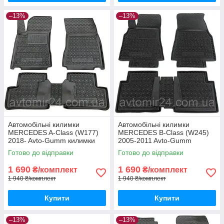
–13%
–13%
Автомобільні килимки
Автомобільні килимки
MERCEDES A-Class (W177)
MERCEDES B-Class (W245)
2018- Avto-Gumm килимки
2005-2011 Avto-Gumm
для авто МЕРСЕДЕС А-Класс
килимки для авто МЕРСЕДЕС
Готово до відправки
Готово до відправки
(В177) 2018- Автогум
Б-Класс (В245) 2005-2011
Автогум
1 690
1 690
₴/комплект
₴/комплект
1 940 ₴/комплект
1 940 ₴/комплект
Купити
Купити
–13%
–13%