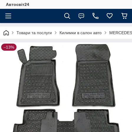
Автосвіт24
Товари та послуги
Килимки в салон авто
MERCEDE
–13%