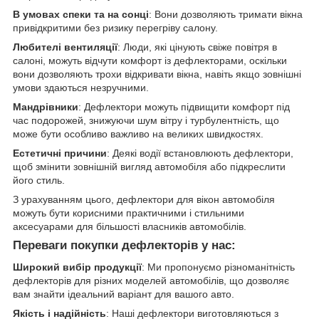
В умовах спеки та на сонці
: Вони дозволяють тримати вікна
привідкритими без ризику перегріву салону.
Любителі вентиляції
: Люди, які цінують свіже повітря в
салоні, можуть відчути комфорт із дефлекторами, оскільки
вони дозволяють трохи відкривати вікна, навіть якщо зовнішні
умови здаються незручними.
Мандрівники
: Дефлектори можуть підвищити комфорт під
час подорожей, знижуючи шум вітру і турбулентність, що
може бути особливо важливо на великих швидкостях.
Естетичні причини
: Деякі водії встановлюють дефлектори,
щоб змінити зовнішній вигляд автомобіля або підкреслити
його стиль.
З урахуванням цього, дефлектори для вікон автомобіля
можуть бути корисними практичними і стильними
аксесуарами для більшості власників автомобілів.
Переваги покупки дефлекторів у нас:
Широкий вибір продукції
: Ми пропонуємо різноманітність
дефлекторів для різних моделей автомобілів, що дозволяє
вам знайти ідеальний варіант для вашого авто.
Якість і надійність
: Наші дефлектори виготовляються з