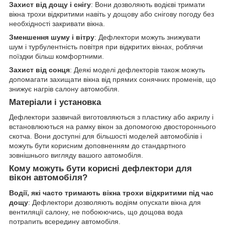
Захист від дощу і снігу
: Вони дозволяють водієві тримати
вікна трохи відкритими навіть у дощову або снігову погоду без
необхідності закривати вікна.
Зменшення шуму і вітру
: Дефлектори можуть знижувати
шум і турбулентність повітря при відкритих вікнах, роблячи
поїздки більш комфортними.
Захист від сонця
: Деякі моделі дефлекторів також можуть
допомагати захищати вікна від прямих сонячних променів, що
знижує нагрів салону автомобіля.
Матеріали і установка
Дефлектори зазвичай виготовляються з пластику або акрилу і
встановлюються на рамку вікон за допомогою двостороннього
скотча. Вони доступні для більшості моделей автомобілів і
можуть бути корисним доповненням до стандартного
зовнішнього вигляду вашого автомобіля.
Кому можуть бути корисні дефлектори для
вікон автомобіля?
Водії, які часто тримають вікна трохи відкритими під час
дощу
: Дефлектори дозволяють водіям опускати вікна для
вентиляції салону, не побоюючись, що дощова вода
потрапить всередину автомобіля.