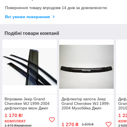
Повернення товару впродовж 14 днів за домовленістю
Всі умови повернення
Подібні товари компанії
Вітровики Jeep Grand
Дефлектор капота Jeep
Дефл
Cherokee WJ 1999-2004
Grand Cherokee WJ 1999-
Gran
дефлектори вікон Джип
2004 Мухобійка Джип
2010
Гранд Черокі з 1999
Гранд Черокі ВЖ
Гран
1 170
1 2
₴/
(комплект 4шт)
2010
комплект
ком
4шт
1 270
₴
1 570 ₴
1 470 ₴/комплект
1 520