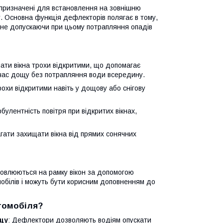
 призначені для встановлення на зовнішню
у. Основна функція дефлекторів полягає в тому,
 не допускаючи при цьому потрапляння опадів
ти вікна трохи відкритими, що допомагає
 час дощу без потрапляння води всередину.
рохи відкритими навіть у дощову або снігову
улентність повітря при відкритих вікнах,
гати захищати вікна від прямих сонячних
новлюються на рамку вікон за допомогою
обілів і можуть бути корисним доповненням до
втомобіля?
ощу
: Дефлектори дозволяють водіям опускати