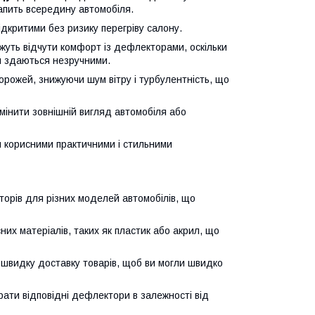
апить всередину автомобіля.
ідкритими без ризику перегріву салону.
можуть відчути комфорт із дефлекторами, оскільки
ви здаються незручними.
рожей, знижуючи шум вітру і турбулентність, що
мінити зовнішній вигляд автомобіля або
и корисними практичними і стильними
торів для різних моделей автомобілів, що
их матеріалів, таких як пластик або акрил, що
і швидку доставку товарів, щоб ви могли швидко
брати відповідні дефлектори в залежності від