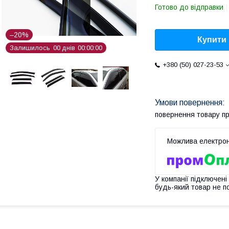
Готово до відправки
–20%
Купити
Залишилось
0
0
днів
0
0
0
0
0
0
+380 (50) 027-23-53
повернення товару п
У компанії підключені
будь-який товар не п