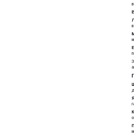
в
В
в
м
п
З
а
д
Я
г
К
о
м