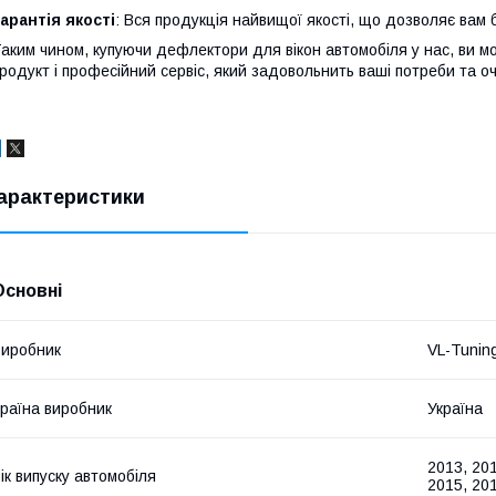
арантія якості
: Вся продукція найвищої якості, що дозволяє вам б
аким чином, купуючи дефлектори для вікон автомобіля у нас, ви м
родукт і професійний сервіс, який задовольнить ваші потреби та оч
арактеристики
Основні
иробник
VL-Tunin
раїна виробник
Україна
2013, 201
ік випуску автомобіля
2015, 20