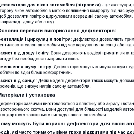
Дефлектори для вікон автомобіля (вітровики)
- це аксесуари,
торону вікон автомобіля з метою поліпшення комфорту під час рух
об дозволяти повітрю циркулювати всередині салону автомобіля,
наприклад, дощу або снігу).
Основні переваги використання дефлекторів:
ентиляція і циркуляція повітря
: Дефлектори дозволяють трима
ентилювати салон автомобіля під час паркування на сонці або під
ахист від дощу і снігу
: Вони дозволяють водієві тримати вікна т
огоду без необхідності закривати вікна.
Зменшення шуму і вітру
: Дефлектори можуть знижувати шум і турб
облячи поїздки більш комфортними.
ахист від сонця
: Деякі моделі дефлекторів також можуть допома
роменів, що знижує нагрів салону автомобіля.
Матеріали і установка
ефлектори зазвичай виготовляються з пластику або акрилу і вста
востороннього скотча. Вони доступні для більшості моделей автом
тандартного зовнішнього вигляду вашого автомобіля.
Кому можуть бути корисні дефлектори для вікон а
одії, які часто тримають вікна трохи відкритими під час д