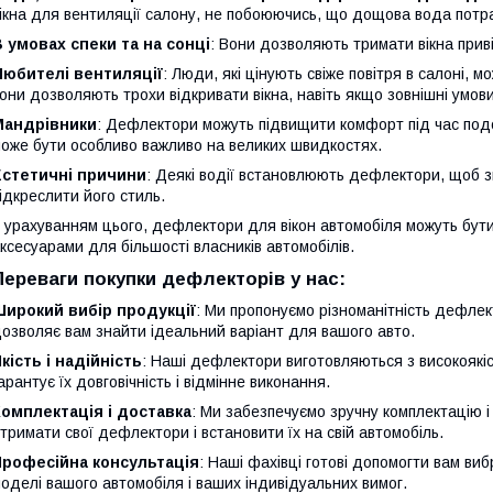
ікна для вентиляції салону, не побоюючись, що дощова вода потр
 умовах спеки та на сонці
: Вони дозволяють тримати вікна прив
Любителі вентиляції
: Люди, які цінують свіже повітря в салоні, 
они дозволяють трохи відкривати вікна, навіть якщо зовнішні умо
Мандрівники
: Дефлектори можуть підвищити комфорт під час подо
оже бути особливо важливо на великих швидкостях.
Естетичні причини
: Деякі водії встановлюють дефлектори, щоб з
ідкреслити його стиль.
 урахуванням цього, дефлектори для вікон автомобіля можуть бут
ксесуарами для більшості власників автомобілів.
Переваги покупки дефлекторів у нас:
Широкий вибір продукції
: Ми пропонуємо різноманітність дефлек
озволяє вам знайти ідеальний варіант для вашого авто.
кість і надійність
: Наші дефлектори виготовляються з високоякісн
арантує їх довговічність і відмінне виконання.
омплектація і доставка
: Ми забезпечуємо зручну комплектацію 
тримати свої дефлектори і встановити їх на свій автомобіль.
Професійна консультація
: Наші фахівці готові допомогти вам ви
оделі вашого автомобіля і ваших індивідуальних вимог.