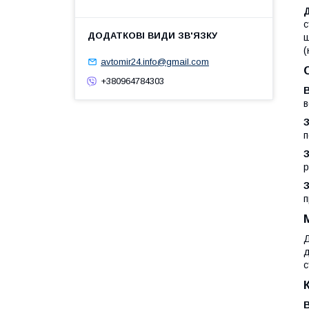
с
щ
(
avtomir24.info@gmail.com
+380964784303
В
в
З
п
р
З
п
Д
д
с
В