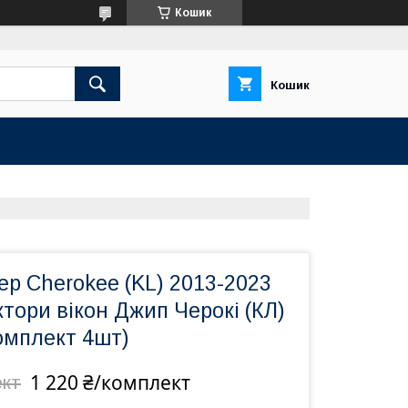
Кошик
Кошик
ep Cherokee (KL) 2013-2023
тори вікон Джип Черокі (КЛ)
омплект 4шт)
1 220 ₴/комплект
ект