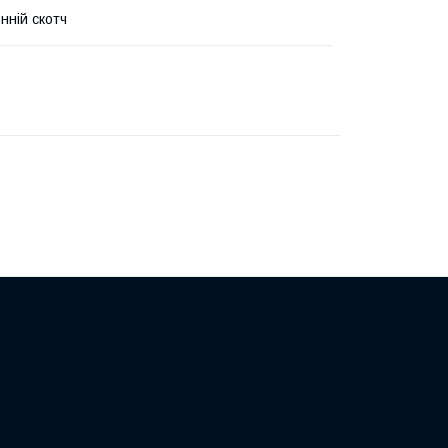
нній скотч