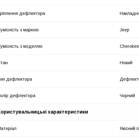
ріплення дефлектора
Накладні
умісність з маркою
Jeep
умісність з моделлю
Cherokee
Стан
Новий
ип дефлектора
Дефлекто
олір дефлектора
Чорний
Користувальницькі характеристики
атеріал
Якісний 