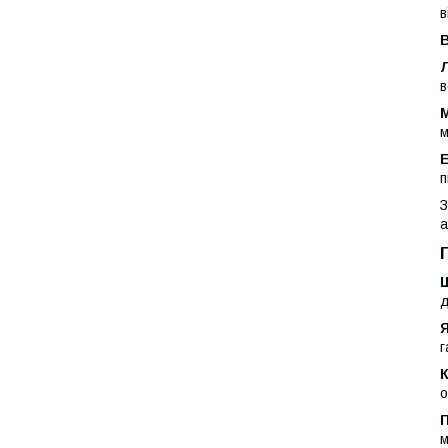
в
В
в
м
п
З
а
д
Я
г
К
о
м