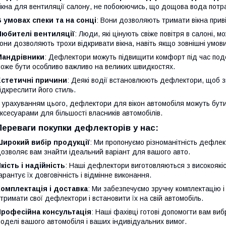
ікна для вентиляції салону, не побоюючись, що дощова вода потр
 умовах спеки та на сонці
: Вони дозволяють тримати вікна прив
Любителі вентиляції
: Люди, які цінують свіже повітря в салоні, 
они дозволяють трохи відкривати вікна, навіть якщо зовнішні умо
Мандрівники
: Дефлектори можуть підвищити комфорт під час подо
оже бути особливо важливо на великих швидкостях.
Естетичні причини
: Деякі водії встановлюють дефлектори, щоб з
ідкреслити його стиль.
 урахуванням цього, дефлектори для вікон автомобіля можуть бут
ксесуарами для більшості власників автомобілів.
Переваги покупки дефлекторів у нас:
Широкий вибір продукції
: Ми пропонуємо різноманітність дефлек
озволяє вам знайти ідеальний варіант для вашого авто.
кість і надійність
: Наші дефлектори виготовляються з високоякісн
арантує їх довговічність і відмінне виконання.
омплектація і доставка
: Ми забезпечуємо зручну комплектацію 
тримати свої дефлектори і встановити їх на свій автомобіль.
Професійна консультація
: Наші фахівці готові допомогти вам ви
оделі вашого автомобіля і ваших індивідуальних вимог.