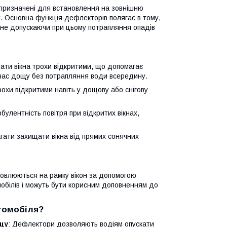
 призначені для встановлення на зовнішню
у. Основна функція дефлекторів полягає в тому,
 не допускаючи при цьому потрапляння опадів
ти вікна трохи відкритими, що допомагає
 час дощу без потрапляння води всередину.
рохи відкритими навіть у дощову або снігову
улентність повітря при відкритих вікнах,
гати захищати вікна від прямих сонячних
новлюються на рамку вікон за допомогою
обілів і можуть бути корисним доповненням до
втомобіля?
ощу
: Дефлектори дозволяють водіям опускати