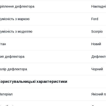
ріплення дефлектора
Накладні
умісність з маркою
Ford
умісність з моделлю
Scorpio
Стан
Новий
ип дефлектора
Дефлекто
олір дефлектора
Чорний
Користувальницькі характеристики
атеріал
Якісний 