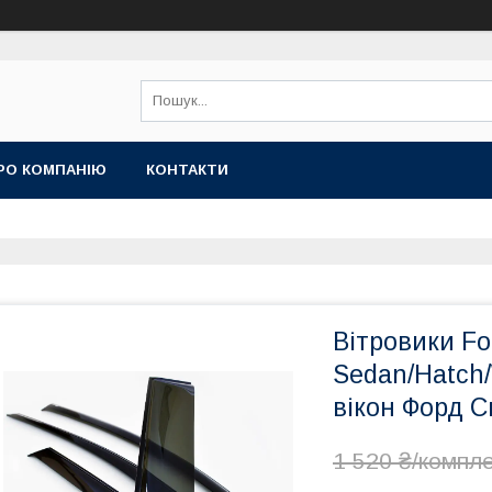
РО КОМПАНІЮ
КОНТАКТИ
Вітровики For
Sedan/Hatch
вікон Форд С
1 520 ₴/компл