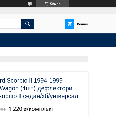
Кошик
Кошик
d Scorpio II 1994-1999
/Wagon (4шт) дефлектори
корпіо II седан/хб/універсал
1 220 ₴/комплект
ект