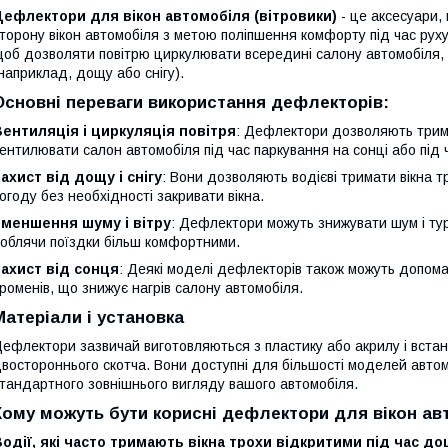
Дефлектори для вікон автомобіля (вітровики)
- це аксесуари,
торону вікон автомобіля з метою поліпшення комфорту під час рух
об дозволяти повітрю циркулювати всередині салону автомобіля,
наприклад, дощу або снігу).
Основні переваги використання дефлекторів:
ентиляція і циркуляція повітря
: Дефлектори дозволяють трима
ентилювати салон автомобіля під час паркування на сонці або під
ахист від дощу і снігу
: Вони дозволяють водієві тримати вікна т
огоду без необхідності закривати вікна.
Зменшення шуму і вітру
: Дефлектори можуть знижувати шум і турб
облячи поїздки більш комфортними.
ахист від сонця
: Деякі моделі дефлекторів також можуть допома
роменів, що знижує нагрів салону автомобіля.
Матеріали і установка
ефлектори зазвичай виготовляються з пластику або акрилу і вста
востороннього скотча. Вони доступні для більшості моделей автом
тандартного зовнішнього вигляду вашого автомобіля.
Кому можуть бути корисні дефлектори для вікон а
одії, які часто тримають вікна трохи відкритими під час д