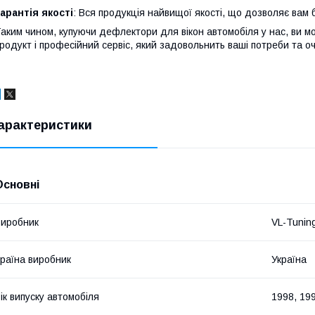
арантія якості
: Вся продукція найвищої якості, що дозволяє вам б
аким чином, купуючи дефлектори для вікон автомобіля у нас, ви м
родукт і професійний сервіс, який задовольнить ваші потреби та оч
арактеристики
Основні
иробник
VL-Tunin
раїна виробник
Україна
ік випуску автомобіля
1998, 199