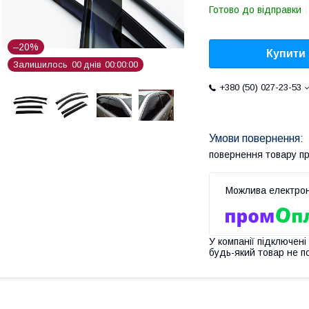
Готово до відправки
–20%
Купити
Залишилось
0
0
днів
0
0
0
0
0
0
+380 (50) 027-23-53
повернення товару п
У компанії підключені
будь-який товар не п