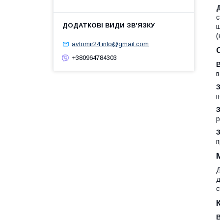
с
щ
(
avtomir24.info@gmail.com
+380964784303
В
в
З
п
р
З
п
Д
д
с
В