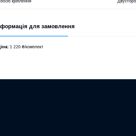
посіб кріплення
Двусторо
нформація для замовлення
іна:
1 220 ₴/комплект