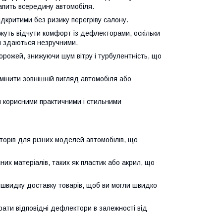
апить всередину автомобіля.
ідкритими без ризику перегріву салону.
можуть відчути комфорт із дефлекторами, оскільки
ви здаються незручними.
рожей, знижуючи шум вітру і турбулентність, що
мінити зовнішній вигляд автомобіля або
и корисними практичними і стильними
торів для різних моделей автомобілів, що
их матеріалів, таких як пластик або акрил, що
і швидку доставку товарів, щоб ви могли швидко
брати відповідні дефлектори в залежності від