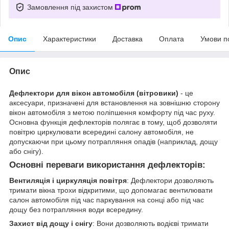
Замовлення під захистом
Опис
Характеристики
Доставка
Оплата
Умови п
Опис
Дефлектори для вікон автомобіля (вітровики)
- це
аксесуари, призначені для встановлення на зовнішню сторону
вікон автомобіля з метою поліпшення комфорту під час руху.
Основна функція дефлекторів полягає в тому, щоб дозволяти
повітрю циркулювати всередині салону автомобіля, не
допускаючи при цьому потрапляння опадів (наприклад, дощу
або снігу).
Основні переваги використання дефлекторів:
Вентиляція і циркуляція повітря
: Дефлектори дозволяють
тримати вікна трохи відкритими, що допомагає вентилювати
салон автомобіля під час паркування на сонці або під час
дощу без потрапляння води всередину.
Захист від дощу і снігу
: Вони дозволяють водієві тримати