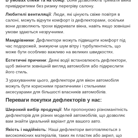
В умовах спеки та на сонці
: Вони дозволяють тримати вікна
привідкритими без ризику перегріву салону.
Любителі вентиляції
: Люди, які цінують свіже повітря в
салоні, можуть відчути комфорт із дефлекторами, оскільки
вони дозволяють трохи відкривати вікна, навіть якщо зовнішні
умови здаються незручними.
Мандрівники
: Дефлектори можуть підвищити комфорт під
час подорожей, знижуючи шум вітру і турбулентність, що
може бути особливо важливо на великих швидкостях.
Естетичні причини
: Деякі водії встановлюють дефлектори,
щоб змінити зовнішній вигляд автомобіля або підкреслити
його стиль.
З урахуванням цього, дефлектори для вікон автомобіля
можуть бути корисними практичними і стильними
аксесуарами для більшості власників автомобілів.
Переваги покупки дефлекторів у нас:
Широкий вибір продукції
: Ми пропонуємо різноманітність
дефлекторів для різних моделей автомобілів, що дозволяє
вам знайти ідеальний варіант для вашого авто.
Якість і надійність
: Наші дефлектори виготовляються з
високоякісних матеріалів, таких як пластик або акрил, що