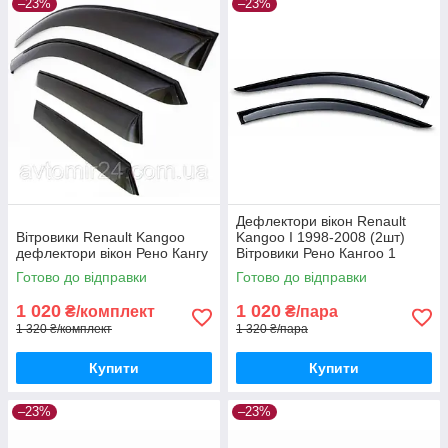
–23%
–23%
Дефлектори вікон Renault
Вітровики Renault Kangoo
Kangoo I 1998-2008 (2шт)
дефлектори вікон Рено Кангу
Вітровики Рено Кангоо 1
дефлектори (2шт) з 1998 по
Готово до відправки
Готово до відправки
2008
1 020
1 020
₴/комплект
₴/пара
1 320 ₴/комплект
1 320 ₴/пара
Купити
Купити
–23%
–23%