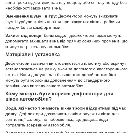
вікна трохи відкритими навіть у дощову або снігову погоду без
необхідності закривати вікна.
Зменшення шуму і вітру
: Дефлектори можуть знижувати
шум і турбулентність повітря при відкритих вікнах, роблячи
поїздки більш комфортними.
Захист від сонця
: Деякі моделі дефлекторів також можуть
допомагати захищати вікна від прямих сонячних променів, що
знижує нагрів салону автомобіля.
Матеріали і установка
Дефлектори зазвичай виготовляються з пластику або акрилу і
встановлюються на рамку вікон за допомогою двостороннього
скотча. Вони доступні для більшості моделей автомобілів і
можуть бути корисним доповненням до стандартного
зовнішнього вигляду вашого автомобіля.
Кому можуть бути корисні дефлектори для
вікон автомобіля?
Водії, які часто тримають вікна трохи відкритими під час
дощу
: Дефлектори дозволяють водіям опускати вікна для
вентиляції салону, не побоюючись, що дощова вода
потрапить всередину автомобіля.