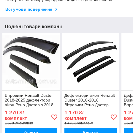
Всі умови повернення
Подібні товари компанії
Вітровики Renault Duster
Дефлектори вікон Renault
Дефл
2018-2025 дефлектори
Duster 2010-2018
Dust
вікон Рено Дастер з 2018
Вітровики Рено Дастер
Вітр
по 2025 (комплект 4шт)
дефлектори 4шт з 2010 по
дефл
1 270
1 170
1 2
₴/
₴/
2018
202
комплект
комплект
ком
1 570 ₴/комплект
1 470 ₴/комплект
1 570
Купити
Купити