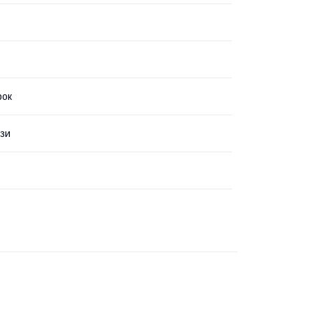
рок
зи