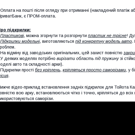
 Оплата на пошті після огляду при отриманні (накладений платіж аб
риватБанк, є ПРОМ-оплата.
ро підкрилки:
-
Пластикові
, можна згорнути та розгорнути
пластик не трісне
! Ду
-
Підкрилки модельні
, виготовляються
під конкретну модель авто
.
роблем.
 На відміну від заводських оригінальних, цей захист повністю
закри
 У деяких моделях потрібно
вирізати область під пружину
зі стій
оделі авто та складності арки).
 Підкрилки прості
без кріплень
,
кріпляться просто саморізами
, у 
ісця
.
ижче відео-приклад встановлення задніх підкрилок для Тойота Ка
овністю всю арку, встановлюються чітко і точно, кріпляться до всі
икористовуються саморізи.