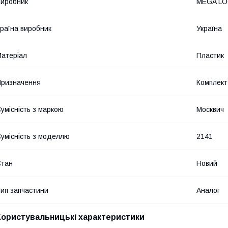
иробник
MEGA L
раїна виробник
Україна
атеріал
Пластик
ризначення
Комплект
умісність з маркою
Москвич
умісність з моделлю
2141
Стан
Новий
ип запчастини
Аналог
Користувальницькі характеристики