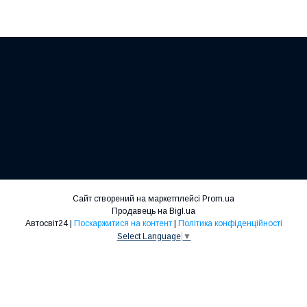
Сайт створений на маркетплейсі
Prom.ua
Продавець на Bigl.ua
Автосвіт24 |
Поскаржитися на контент
|
Політика конфіденційності
Select Language
▼