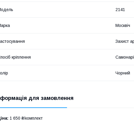
Мoдель
2141
Марка
Москвіч
астосування
Захист а
посіб кріплення
Самонарі
олір
Чорний
нформація для замовлення
іна:
1 650 ₴/комплект