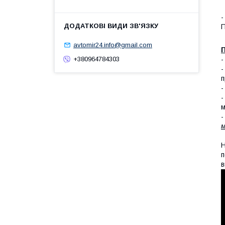
-
П
avtomir24.info@gmail.com
П
+380964784303
п
-
-
м
-
м
Н
п
в