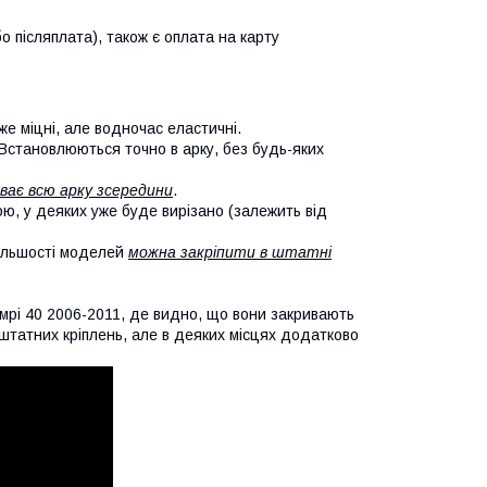
о післяплата), також є оплата на карту
же міцні, але водночас еластичні.
 Встановлюються точно в арку, без будь-яких
ває всю арку зсередини
.
кою, у деяких уже буде вирізано (залежить від
більшості моделей
можна закріпити в штатні
мрі 40 2006-2011, де видно, що вони закривають
х штатних кріплень, але в деяких місцях додатково