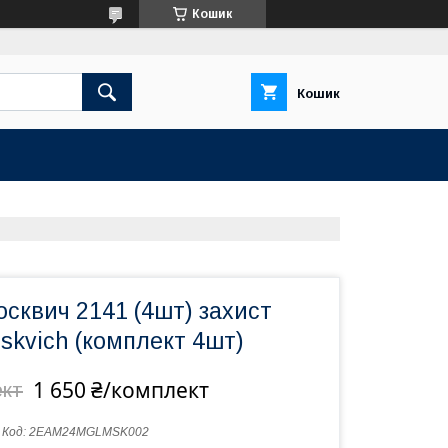
Кошик
Кошик
сквич 2141 (4шт) захист
skvich (комплект 4шт)
1 650 ₴/комплект
ект
Код:
2EAM24MGLMSK002