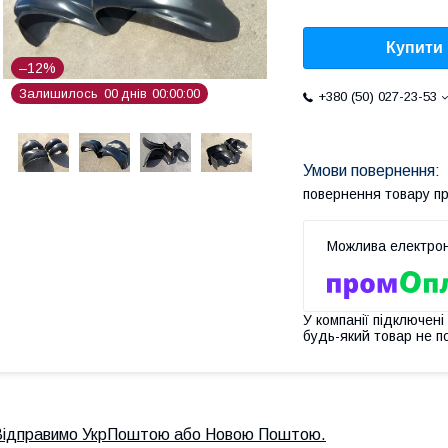
Купити
–12%
Залишилось
0
0
днів
0
0
0
0
0
0
+380 (50) 027-23-53
повернення товару п
У компанії підключені
будь-який товар не п
Відправимо УкрПоштою або Новою Поштою.