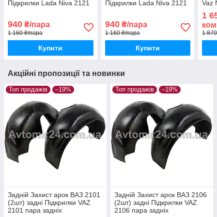
Підкрилки Lada Niva 2121
Підкрилки Lada Niva 2121
Vaz 
пара передніх
пара задніх
4шт)
1 6
940
940
₴/пара
₴/пара
ком
1 160 ₴/пара
1 160 ₴/пара
1 870
Купити
Купити
Акційні пропозиції та новинки
Топ продажів
–19%
Топ продажів
–19%
Задній Захист арок ВАЗ 2101
Задній Захист арок ВАЗ 2106
(2шт) задні Підкрилки VAZ
(2шт) задні Підкрилки VAZ
2101 пара задніх
2106 пара задніх