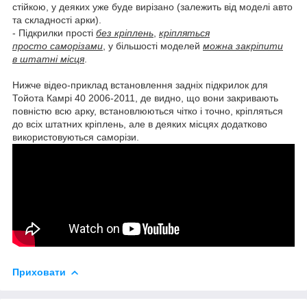
стійкою, у деяких уже буде вирізано (залежить від моделі авто
та складності арки).
- Підкрилки прості
без кріплень
,
кріпляться
просто саморізами
, у більшості моделей
можна закріпити
в штатні місця
.
Нижче відео-приклад встановлення задніх підкрилок для
Тойота Камрі 40 2006-2011, де видно, що вони закривають
повністю всю арку, встановлюються чітко і точно, кріпляться
до всіх штатних кріплень, але в деяких місцях додатково
використовуються саморізи.
Приховати