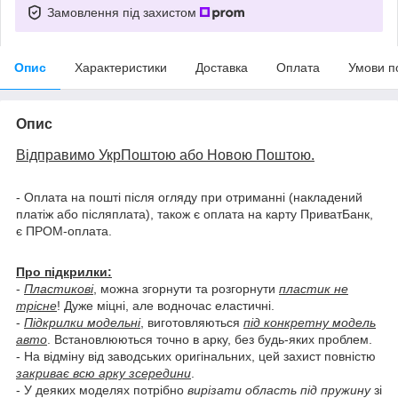
Замовлення під захистом
Опис
Характеристики
Доставка
Оплата
Умови п
Опис
Відправимо УкрПоштою або Новою Поштою.
- Оплата на пошті після огляду при отриманні (накладений
платіж або післяплата), також є оплата на карту ПриватБанк,
є ПРОМ-оплата.
Про підкрилки:
-
Пластикові
, можна згорнути та розгорнути
пластик не
трісне
! Дуже міцні, але водночас еластичні.
-
Підкрилки модельні
, виготовляються
під конкретну модель
авто
. Встановлюються точно в арку, без будь-яких проблем.
- На відміну від заводських оригінальних, цей захист повністю
закриває всю арку зсередини
.
- У деяких моделях потрібно
вирізати область під пружину
зі