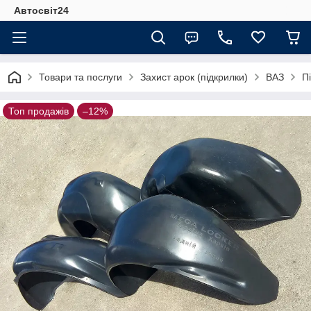
Автосвіт24
Товари та послуги
Захист арок (підкрилки)
ВАЗ
П
Топ продажів
–12%