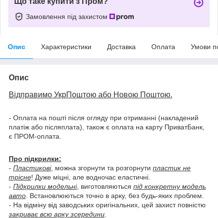
Що таке купити з Пром?
Замовлення під захистом
Опис
Характеристики
Доставка
Оплата
Умови п
Опис
Відправимо УкрПоштою або Новою Поштою.
- Оплата на пошті після огляду при отриманні (накладений
платіж або післяплата), також є оплата на карту ПриватБанк,
є ПРОМ-оплата.
Про підкрилки:
-
Пластикові
, можна згорнути та розгорнути
пластик не
трісне
! Дуже міцні, але водночас еластичні.
-
Підкрилки модельні
, виготовляються
під конкретну модель
авто
. Встановлюються точно в арку, без будь-яких проблем.
- На відміну від заводських оригінальних, цей захист повністю
закриває всю арку зсередини
.