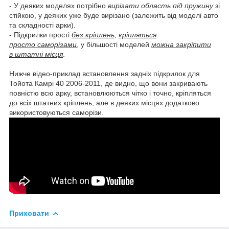
- У деяких моделях потрібно
вирізати область під пружину
зі
стійкою, у деяких уже буде вирізано (залежить від моделі авто
та складності арки).
- Підкрилки прості
без кріплень
,
кріпляться
просто саморізами
, у більшості моделей
можна закріпити
в штатні місця
.
Нижче відео-приклад встановлення задніх підкрилок для
Тойота Камрі 40 2006-2011, де видно, що вони закривають
повністю всю арку, встановлюються чітко і точно, кріпляться
до всіх штатних кріплень, але в деяких місцях додатково
використовуються саморізи.
Приховати