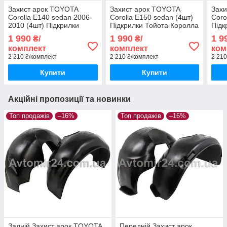
Захист арок TOYOTA
Захист арок TOYOTA
Захи
Corolla E140 sedan 2006-
Corolla E150 sedan (4шт)
Coro
2010 (4шт) Підкрилки
Підкрилки Тойота Королла
Підк
Тойота Королла е140
е150 седан (комплект
е160
1 990
1 990
1 9
₴/
₴/
седан (комплект 4шт)
4шт)
4шт)
комплект
комплект
ком
2 210 ₴/комплект
2 210 ₴/комплект
2 210
Купити
Купити
Акційні пропозиції та новинки
Топ продажів
–16%
Топ продажів
–16%
Задній Захист арок TOYOTA
Передній Захист арок