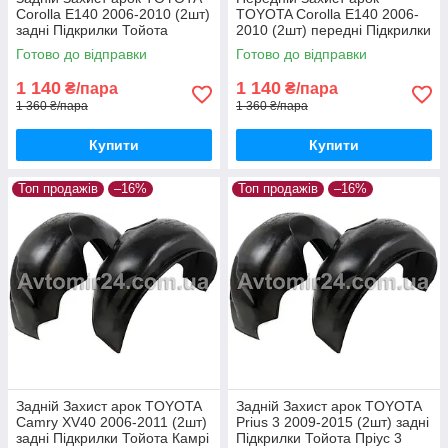
Corolla E140 2006-2010 (2шт)
TOYOTA Corolla E140 2006-
задні Підкрилки Тойота
2010 (2шт) передні Підкрилки
Королла е140 з 2006 по 2010
Тойота Королла е140 з 2006
Готово до відправки
Готово до відправки
пара задніх
по 2010 пара передніх
1 140
1 140
₴/пара
₴/пара
1 360 ₴/пара
1 360 ₴/пара
Купити
Купити
Топ продажів
–16%
Топ продажів
–16%
Задній Захист арок TOYOTA
Задній Захист арок TOYOTA
Camry XV40 2006-2011 (2шт)
Prius 3 2009-2015 (2шт) задні
задні Підкрилки Тойота Камрі
Підкрилки Тойота Пріус 3