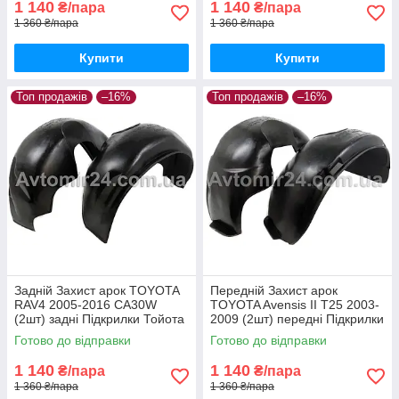
1 140
1 140
₴/пара
₴/пара
1 360 ₴/пара
1 360 ₴/пара
Купити
Купити
Топ продажів
–16%
Топ продажів
–16%
Задній Захист арок TOYOTA
Передній Захист арок
RAV4 2005-2016 CA30W
TOYOTA Avensis II T25 2003-
(2шт) задні Підкрилки Тойота
2009 (2шт) передні Підкрилки
Рав4 з 2005 пара задніх
Тойота Авенсіс т250 з 2003
Готово до відправки
Готово до відправки
по 2009 пара передніх
1 140
1 140
₴/пара
₴/пара
1 360 ₴/пара
1 360 ₴/пара