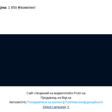
іна:
1 650 ₴/комплект
Сайт створений на маркетплейсі
Prom.ua
Продавець на Bigl.ua
Автосвіт24 |
Поскаржитися на контент
|
Політика конфіденційності
Select Language
▼