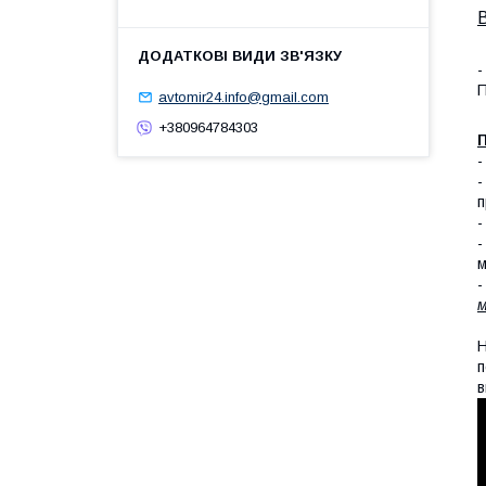
-
П
avtomir24.info@gmail.com
+380964784303
П
п
-
-
м
-
м
Н
п
в