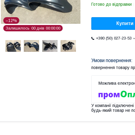
Готово до відправки
–12%
Купити
Залишилось
0
0
днів
0
0
0
0
0
0
+380 (50) 027-23-53
повернення товару п
У компанії підключені
будь-який товар не п