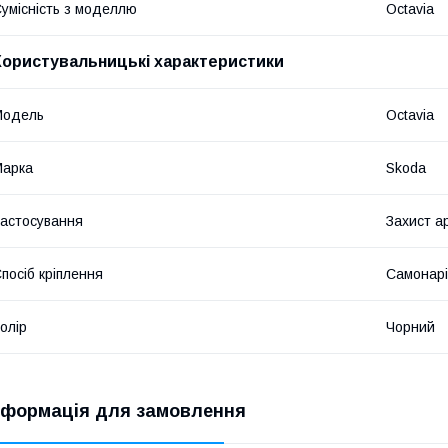
умісність з моделлю
Octavia
Користувальницькі характеристики
Мoдель
Octavia
Марка
Skoda
астосування
Захист а
посіб кріплення
Самонарі
олір
Чорний
нформація для замовлення