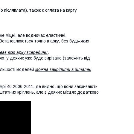
о післяплата), також є оплата на карту
же міцні, але водночас еластичні.
 Встановлюються точно в арку, без будь-яких
ває всю арку зсередини
.
кою, у деяких уже буде вирізано (залежить від
більшості моделей
можна закріпити в штатні
мрі 40 2006-2011, де видно, що вони закривають
х штатних кріплень, але в деяких місцях додатково