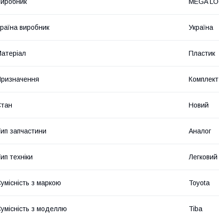
иробник
MEGA L
раїна виробник
Україна
атеріал
Пластик
ризначення
Комплект
Стан
Новий
ип запчастини
Аналог
ип техніки
Легковий
умісність з маркою
Toyota
умісність з моделлю
Tiba