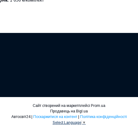
Сайт створений на маркетплейсі
Prom.ua
Продавець на Bigl.ua
Автосвіт24 |
Поскаржитися на контент
|
Політика конфіденційності
Select Language
▼