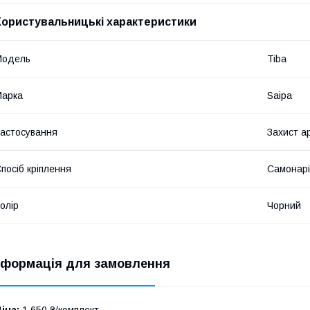
Користувальницькі характеристики
Мoдель
Tiba
Марка
Saipa
астосування
Захист а
посіб кріплення
Самонарі
олір
Чорний
нформація для замовлення
іна:
1 650 ₴/комплект