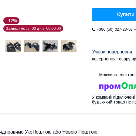
Купити
–12%
Залишилось
0
0
днів
0
0
0
0
0
0
+380 (50) 027-23-53
повернення товару п
У компанії підключені
будь-який товар не п
Відправимо УкрПоштою або Новою Поштою.