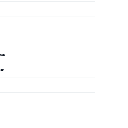
рок
зи