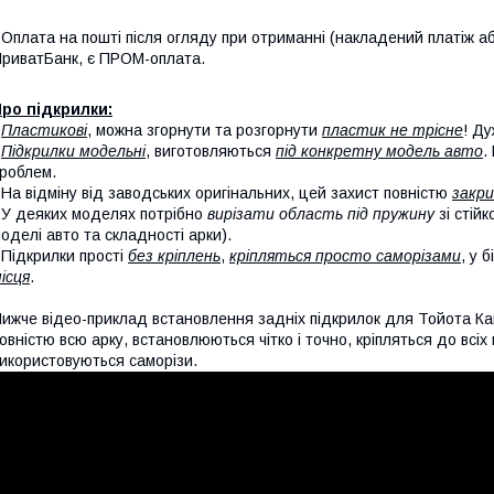
 Оплата на пошті після огляду при отриманні (накладений платіж аб
риватБанк, є ПРОМ-оплата.
ро підкрилки:
-
Пластикові
, можна згорнути та розгорнути
пластик не трісне
! Ду
-
Підкрилки модельні
, виготовляються
під конкретну модель авто
.
роблем.
 На відміну від заводських оригінальних, цей захист повністю
закри
 У деяких моделях потрібно
вирізати область під пружину
зі стій
оделі авто та складності арки).
 Підкрилки прості
без кріплень
,
кріпляться просто саморізами
, у 
ісця
.
ижче відео-приклад встановлення задніх підкрилок для Тойота Ка
овністю всю арку, встановлюються чітко і точно, кріпляться до всі
икористовуються саморізи.