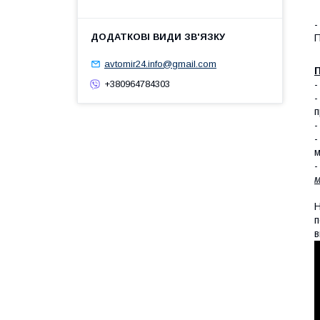
-
П
avtomir24.info@gmail.com
П
+380964784303
п
-
-
м
-
м
Н
п
в