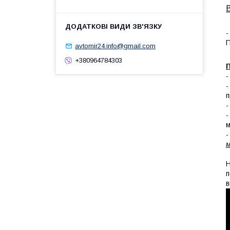
-
П
avtomir24.info@gmail.com
+380964784303
П
п
-
-
м
-
м
Н
п
в