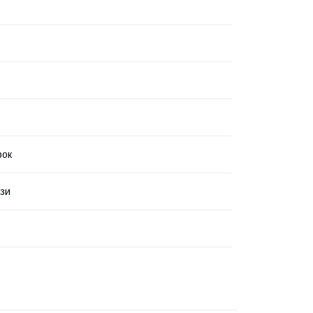
рок
зи