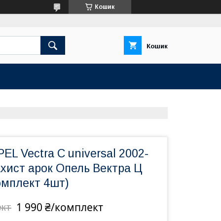
Кошик
Кошик
EL Vectra C universal 2002-
ахист арок Опель Вектра Ц
омплект 4шт)
1 990 ₴/комплект
ект