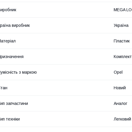
иробник
MEGA L
раїна виробник
Україна
атеріал
Пластик
ризначення
Комплект
умісність з маркою
Opel
Стан
Новий
ип запчастини
Аналог
ип техніки
Легковий