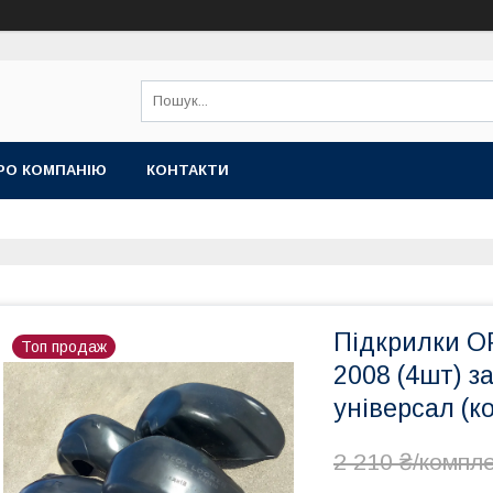
РО КОМПАНІЮ
КОНТАКТИ
Підкрилки OP
Топ продаж
2008 (4шт) з
універсал (к
2 210 ₴/компл