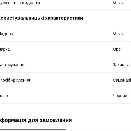
умісність з моделлю
Vectra
Користувальницькі характеристики
Мoдель
Vectra
Марка
Opel
астосування
Захист а
посіб кріплення
Самонарі
олір
Чорний
нформація для замовлення