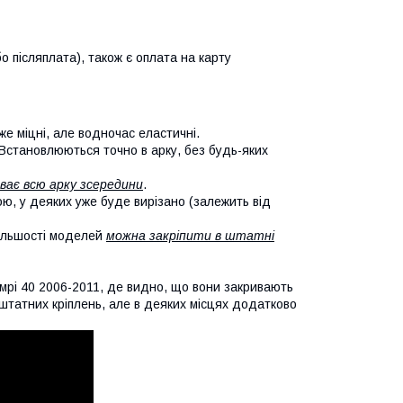
о післяплата), також є оплата на карту
же міцні, але водночас еластичні.
 Встановлюються точно в арку, без будь-яких
ває всю арку зсередини
.
кою, у деяких уже буде вирізано (залежить від
більшості моделей
можна закріпити в штатні
мрі 40 2006-2011, де видно, що вони закривають
х штатних кріплень, але в деяких місцях додатково