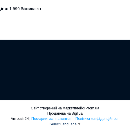
іна:
1 990 ₴/комплект
Сайт створений на маркетплейсі
Prom.ua
Продавець на Bigl.ua
Автосвіт24 |
Поскаржитися на контент
|
Політика конфіденційності
Select Language
▼