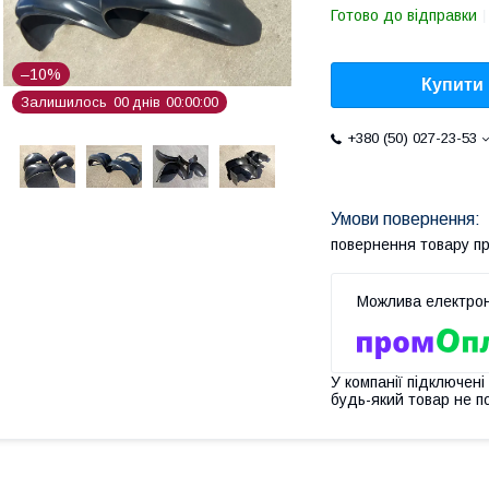
Готово до відправки
–10%
Купити
Залишилось
0
0
днів
0
0
0
0
0
0
+380 (50) 027-23-53
повернення товару п
У компанії підключені
будь-який товар не п