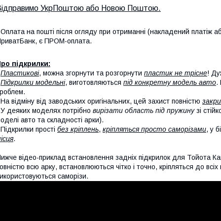
Відправимо УкрПоштою або Новою Поштою.
 Оплата на пошті після огляду при отриманні (накладений платіж аб
риватБанк, є ПРОМ-оплата.
ро підкрилки:
-
Пластикові
, можна згорнути та розгорнути
пластик не трісне
! Ду
-
Підкрилки модельні
, виготовляються
під конкретну модель авто
.
роблем.
 На відміну від заводських оригінальних, цей захист повністю
закри
 У деяких моделях потрібно
вирізати область під пружину
зі стій
оделі авто та складності арки).
 Підкрилки прості
без кріплень
,
кріпляться просто саморізами
, у 
ісця
.
ижче відео-приклад встановлення задніх підкрилок для Тойота Ка
овністю всю арку, встановлюються чітко і точно, кріпляться до всі
икористовуються саморізи.