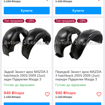
1 160 ₴/пара
1 160 ₴/пара
Купити
Купити
Топ продажів
–19%
Топ продажів
–19%
Задній Захист арок MAZDA 3
Передній Захист арок MAZDA
hatchback 2003-2009 (2шт)
3 hatchback 2003-2009 (2шт)
задні Підкрилки Мазда 3
передні Підкрилки Мазда 3
хетчбек до 2009 пара задніх
хетчбек пара передніх
Готово до відправки
Готово до відправки
940
940
₴/пара
₴/пара
1 160 ₴/пара
1 160 ₴/пара