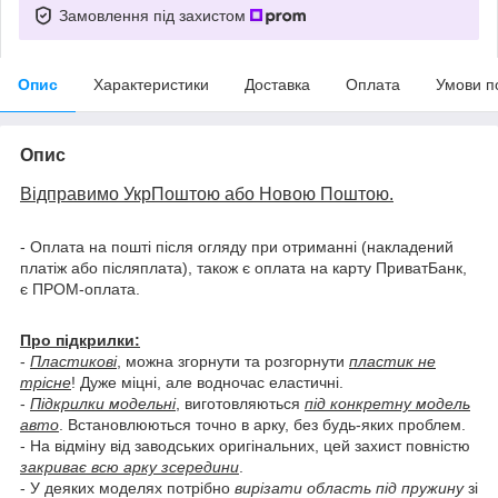
Замовлення під захистом
Опис
Характеристики
Доставка
Оплата
Умови п
Опис
Відправимо УкрПоштою або Новою Поштою.
- Оплата на пошті після огляду при отриманні (накладений
платіж або післяплата), також є оплата на карту ПриватБанк,
є ПРОМ-оплата.
Про підкрилки:
-
Пластикові
, можна згорнути та розгорнути
пластик не
трісне
! Дуже міцні, але водночас еластичні.
-
Підкрилки модельні
, виготовляються
під конкретну модель
авто
. Встановлюються точно в арку, без будь-яких проблем.
- На відміну від заводських оригінальних, цей захист повністю
закриває всю арку зсередини
.
- У деяких моделях потрібно
вирізати область під пружину
зі