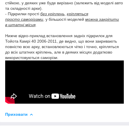
стійкою, у деяких уже буде вирізано (залежить від моделі авто
та складності арки).
- Підкрилки прості
без кріплень
,
кріпляться
просто саморізами
, у більшості моделей
можна закріпити
в штатні місця
.
Нижче відео-приклад встановлення задніх підкрилок для
Тойота Камрі 40 2006-2011, де видно, що вони закривають
повністю всю арку, встановлюються чітко і точно, кріпляться
до всіх штатних кріплень, але в деяких місцях додатково
використовуються саморізи.
Приховати