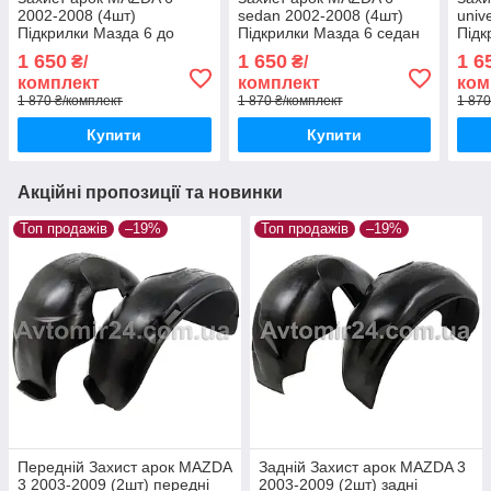
2002-2008 (4шт)
sedan 2002-2008 (4шт)
univ
Підкрилки Мазда 6 до
Підкрилки Мазда 6 седан
Підк
2008 (комплект 4шт)
(комплект 4шт)
унів
1 650
1 650
1 6
₴/
₴/
комплект
комплект
ком
1 870 ₴/комплект
1 870 ₴/комплект
1 870
Купити
Купити
Акційні пропозиції та новинки
Топ продажів
–19%
Топ продажів
–19%
Передній Захист арок MAZDA
Задній Захист арок MAZDA 3
3 2003-2009 (2шт) передні
2003-2009 (2шт) задні