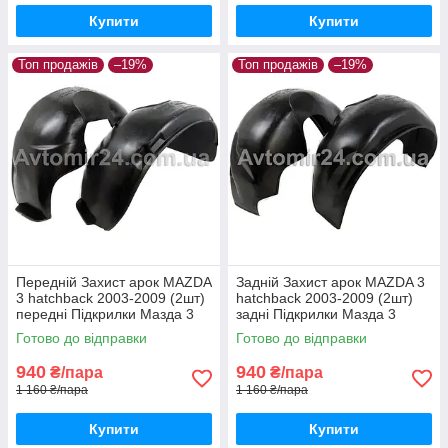
Купити
Купити
Топ продажів
–19%
Топ продажів
–19%
Передній Захист арок MAZDA
Задній Захист арок MAZDA 3
3 hatchback 2003-2009 (2шт)
hatchback 2003-2009 (2шт)
передні Підкрилки Мазда 3
задні Підкрилки Мазда 3
хетчбек пара передніх
хетчбек до 2009 пара задніх
Готово до відправки
Готово до відправки
940
940
₴/пара
₴/пара
1 160 ₴/пара
1 160 ₴/пара
Купити
Купити