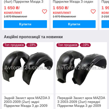
(4шт) Підкрилки Мазда 3
Підкрилки Мазда 3 седан
Підк
хетчбек (комплект 4шт)
(комплект 4шт)
2009
1 650
1 650
1 9
₴/
₴/
комплект
комплект
ком
1 870 ₴/комплект
1 870 ₴/комплект
2 210
Купити
Купити
Акційні пропозиції та новинки
Топ продажів
–19%
Топ продажів
–19%
Задній Захист арок MAZDA 3
Передній Захист арок MAZDA
2003-2009 (2шт) задні
3 2003-2009 (2шт) передні
Підкрилки Мазда 3 до 2009
Підкрилки Мазда 3 до 2009