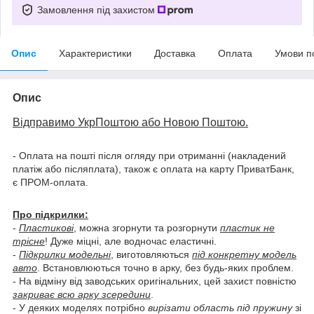
Замовлення під захистом
Опис
Характеристики
Доставка
Оплата
Умови п
Опис
Відправимо УкрПоштою або Новою Поштою.
- Оплата на пошті після огляду при отриманні (накладений
платіж або післяплата), також є оплата на карту ПриватБанк,
є ПРОМ-оплата.
Про підкрилки:
-
Пластикові
, можна згорнути та розгорнути
пластик не
трісне
! Дуже міцні, але водночас еластичні.
-
Підкрилки модельні
, виготовляються
під конкретну модель
авто
. Встановлюються точно в арку, без будь-яких проблем.
- На відміну від заводських оригінальних, цей захист повністю
закриває всю арку зсередини
.
- У деяких моделях потрібно
вирізати область під пружину
зі