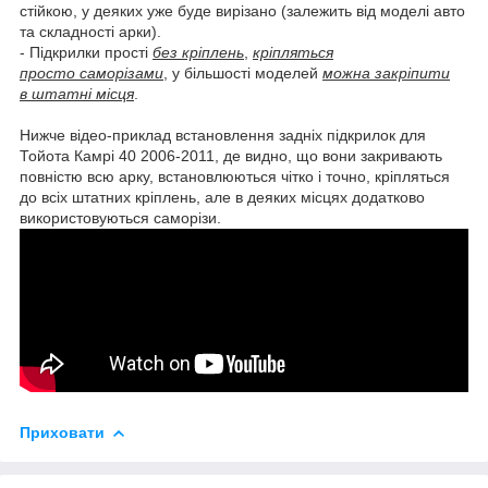
стійкою, у деяких уже буде вирізано (залежить від моделі авто
та складності арки).
- Підкрилки прості
без кріплень
,
кріпляться
просто саморізами
, у більшості моделей
можна закріпити
в штатні місця
.
Нижче відео-приклад встановлення задніх підкрилок для
Тойота Камрі 40 2006-2011, де видно, що вони закривають
повністю всю арку, встановлюються чітко і точно, кріпляться
до всіх штатних кріплень, але в деяких місцях додатково
використовуються саморізи.
Приховати