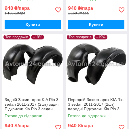
940
940
₴/пара
₴/пара
1 160 ₴/пара
1 160 ₴/пара
Купити
Купити
Топ продажів
–19%
Топ продажів
–19%
Задній Захист арок KIA Rio 3
Передній Захист арок KIA Rio
sedan 2011-2017 (2шт) задні
3 sedan 2011-2017 (2шт)
Підкрилки Кіа Ріо 3 седан
передні Підкрилки Кіа Ріо 3
СНД пара задніх
седан СНД пара передніх
Готово до відправки
Готово до відправки
940
940
₴/пара
₴/пара