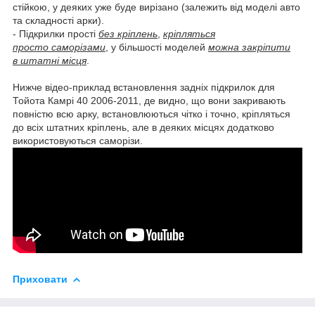
стійкою, у деяких уже буде вирізано (залежить від моделі авто
та складності арки).
- Підкрилки прості
без кріплень
,
кріпляться
просто саморізами
, у більшості моделей
можна закріпити
в штатні місця
.
Нижче відео-приклад встановлення задніх підкрилок для
Тойота Камрі 40 2006-2011, де видно, що вони закривають
повністю всю арку, встановлюються чітко і точно, кріпляться
до всіх штатних кріплень, але в деяких місцях додатково
використовуються саморізи.
Приховати