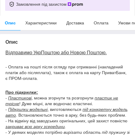
Замовлення під захистом
Опис
Характеристики
Доставка
Оплата
Умови п
Опис
Відправимо УкрПоштою або Новою Поштою.
- Оплата на пошті після огляду при отриманні (накладений
платіж або післяплата), також є оплата на карту ПриватБанк,
є ПРОМ-оплата.
Про підкрилки:
-
Пластикові
, можна згорнути та розгорнути
пластик не
трісне
! Дуже міцні, але водночас еластичні.
-
Підкрилки модельні
, виготовляються
під конкретну модель
авто
. Встановлюються точно в арку, без будь-яких проблем.
- На відміну від заводських оригінальних, цей захист повністю
закриває всю арку зсередини
.
- У деяких моделях потрібно
вирізати область під пружину
зі