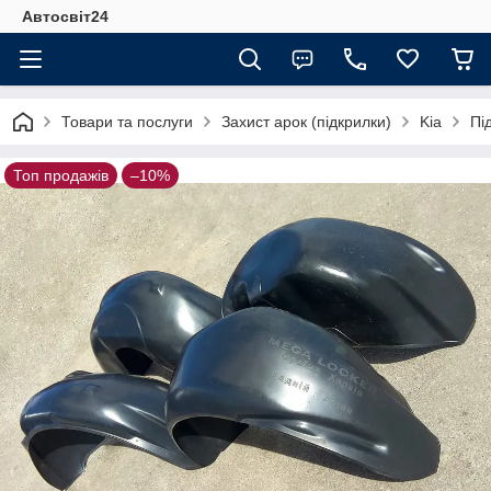
Автосвіт24
Товари та послуги
Захист арок (підкрилки)
Kia
Пі
Топ продажів
–10%