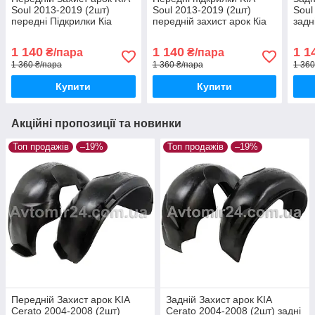
Soul 2013-2019 (2шт)
Soul 2013-2019 (2шт)
Soul
передні Підкрилки Кіа
передній захист арок Кіа
задн
Соул 2 пара передніх
Соул 2 пара передніх
2008
1 140
1 140
1 1
₴/пара
₴/пара
1 360 ₴/пара
1 360 ₴/пара
1 360
Купити
Купити
Акційні пропозиції та новинки
Топ продажів
–19%
Топ продажів
–19%
Передній Захист арок KIA
Задній Захист арок KIA
Cerato 2004-2008 (2шт)
Cerato 2004-2008 (2шт) задні