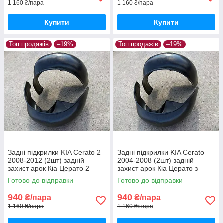
1 160 ₴/пара
1 160 ₴/пара
Купити
Купити
Топ продажів
–19%
Топ продажів
–19%
Задні підкрилки KIA Cerato 2
Задні підкрилки KIA Cerato
2008-2012 (2шт) задній
2004-2008 (2шт) задній
захист арок Кіа Церато 2
захист арок Кіа Церато з
пара задніх
2004 пара задніх
Готово до відправки
Готово до відправки
940
940
₴/пара
₴/пара
1 160 ₴/пара
1 160 ₴/пара