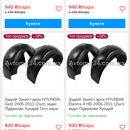
940
940
₴/пара
₴/пара
1 160 ₴/пара
1 160 ₴/пара
Купити
Купити
Топ продажів
–19%
Топ продажів
–19%
Задній Захист арок HYUNDAI
Задній Захист арок HYUNDAI
Getz 2005-2011 (2шт) задні
Elantra 4 HD 2006-2011 (2шт)
Підкрилки Хундай Гетз пара
задні Підкрилки Хундай
задніх
Елантра 4 НД пара задніх
Готово до відправки
Готово до відправки
940
940
₴/пара
₴/пара