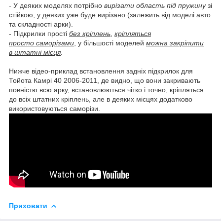
- У деяких моделях потрібно
вирізати область під пружину
зі
стійкою, у деяких уже буде вирізано (залежить від моделі авто
та складності арки).
- Підкрилки прості
без кріплень
,
кріпляться
просто саморізами
, у більшості моделей
можна закріпити
в штатні місця
.
Нижче відео-приклад встановлення задніх підкрилок для
Тойота Камрі 40 2006-2011, де видно, що вони закривають
повністю всю арку, встановлюються чітко і точно, кріпляться
до всіх штатних кріплень, але в деяких місцях додатково
використовуються саморізи.
Приховати