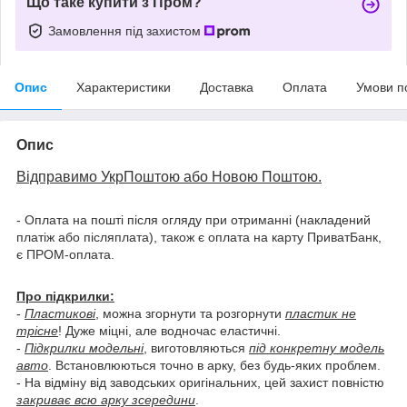
Що таке купити з Пром?
Замовлення під захистом
Опис
Характеристики
Доставка
Оплата
Умови п
Опис
Відправимо УкрПоштою або Новою Поштою.
- Оплата на пошті після огляду при отриманні (накладений
платіж або післяплата), також є оплата на карту ПриватБанк,
є ПРОМ-оплата.
Про підкрилки:
-
Пластикові
, можна згорнути та розгорнути
пластик не
трісне
! Дуже міцні, але водночас еластичні.
-
Підкрилки модельні
, виготовляються
під конкретну модель
авто
. Встановлюються точно в арку, без будь-яких проблем.
- На відміну від заводських оригінальних, цей захист повністю
закриває всю арку зсередини
.