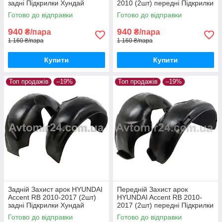
задні Підкрилки Хундай
2010 (2шт) передні Підкрилки
Акцент МС пара задніх
Хюндай Аксент МС пара
Готово до відправки
Готово до відправки
передніх
940
940
₴/пара
₴/пара
1 160 ₴/пара
1 160 ₴/пара
Купити
Купити
Топ продажів
–19%
Топ продажів
–19%
Задній Захист арок HYUNDAI
Передній Захист арок
Accent RB 2010-2017 (2шт)
HYUNDAI Accent RB 2010-
задні Підкрилки Хундай
2017 (2шт) передні Підкрилки
Акцент РБ пара задніх
Хюндай Аксент РБ пара
Готово до відправки
Готово до відправки
передніх