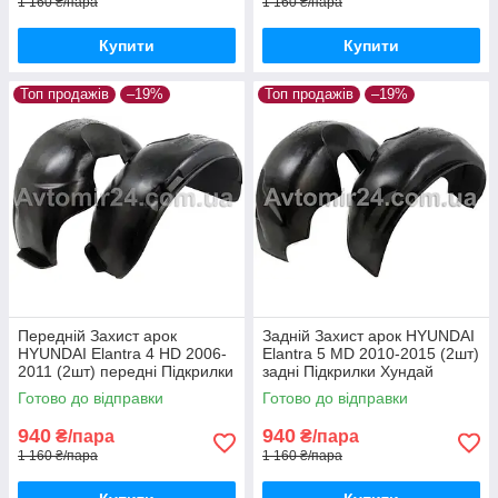
1 160 ₴/пара
1 160 ₴/пара
Купити
Купити
Топ продажів
–19%
Топ продажів
–19%
Передній Захист арок
Задній Захист арок HYUNDAI
HYUNDAI Elantra 4 HD 2006-
Elantra 5 MD 2010-2015 (2шт)
2011 (2шт) передні Підкрилки
задні Підкрилки Хундай
Хюндай Елантра 4 НД пара
Елантра 5 МД пара задніх
Готово до відправки
Готово до відправки
передніх
940
940
₴/пара
₴/пара
1 160 ₴/пара
1 160 ₴/пара