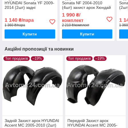
HYUNDAI Sonata YF 2009-
Sonata NF 2004-2010
Sona
2014 (2шт) задні
(4шт) захист арок Хюндай
(2шт
Підкрилки Хундай Соната
Соната НФ (комплект 4шт)
Хунд
1 990
₴/
УФ пара задніх
задн
1 140
1 1
₴/пара
комплект
1 360 ₴/пара
2 210 ₴/комплект
1 360
Купити
Купити
Акційні пропозиції та новинки
Топ продажів
–19%
Топ продажів
–19%
Задній Захист арок HYUNDAI
Передній Захист арок
Accent MC 2005-2010 (2шт)
HYUNDAI Accent MC 2005-