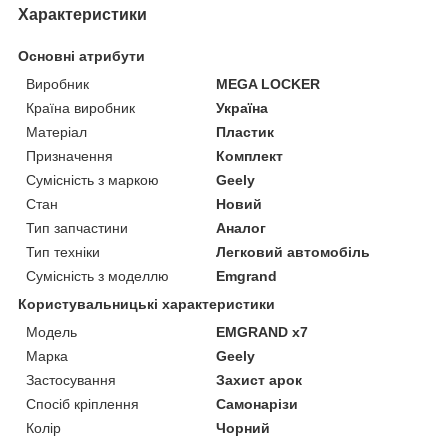
Характеристики
Основні атрибути
Виробник
MEGA LOCKER
Країна виробник
Україна
Матеріал
Пластик
Призначення
Комплект
Сумісність з маркою
Geely
Стан
Новий
Тип запчастини
Аналог
Тип техніки
Легковий автомобіль
Сумісність з моделлю
Emgrand
Користувальницькі характеристики
Мoдель
EMGRAND x7
Марка
Geely
Застосування
Захист арок
Спосіб кріплення
Самонарізи
Колір
Чорний