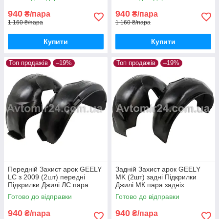
940
940
₴/пара
₴/пара
1 160 ₴/пара
1 160 ₴/пара
Купити
Купити
Топ продажів
–19%
Топ продажів
–19%
Передній Захист арок GEELY
Задній Захист арок GEELY
LС з 2009 (2шт) передні
MK (2шт) задні Підкрилки
Підкрилки Джилі ЛС пара
Джилі МК пара задніх
передніх
Готово до відправки
Готово до відправки
940
940
₴/пара
₴/пара