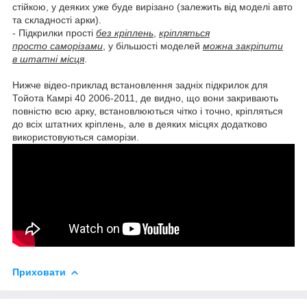
стійкою, у деяких уже буде вирізано (залежить від моделі авто
та складності арки).
- Підкрилки прості
без кріплень
,
кріпляться
просто саморізами
, у більшості моделей
можна закріпити
в штатні місця
.
Нижче відео-приклад встановлення задніх підкрилок для
Тойота Камрі 40 2006-2011, де видно, що вони закривають
повністю всю арку, встановлюються чітко і точно, кріпляться
до всіх штатних кріплень, але в деяких місцях додатково
використовуються саморізи.
Приховати