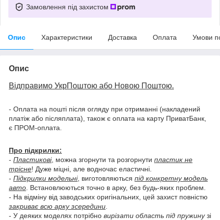
Замовлення під захистом
Опис
Характеристики
Доставка
Оплата
Умови п
Опис
Відправимо УкрПоштою або Новою Поштою.
- Оплата на пошті після огляду при отриманні (накладений
платіж або післяплата), також є оплата на карту ПриватБанк,
є ПРОМ-оплата.
Про підкрилки:
-
Пластикові
, можна згорнути та розгорнути
пластик не
трісне
! Дуже міцні, але водночас еластичні.
-
Підкрилки модельні
, виготовляються
під конкретну модель
авто
. Встановлюються точно в арку, без будь-яких проблем.
- На відміну від заводських оригінальних, цей захист повністю
закриває всю арку зсередини
.
- У деяких моделях потрібно
вирізати область під пружину
зі