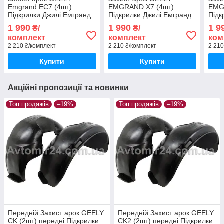
Emgrand EC7 (4шт)
EMGRAND X7 (4шт)
EMG
Підкрилки Джилі Емгранд
Підкрилки Джилі Емгранд
Підк
ЕС7 (комплект 4шт)
Х7 (комплект 4шт)
8 (к
1 990
1 990
1 9
₴/
₴/
комплект
комплект
ком
2 210 ₴/комплект
2 210 ₴/комплект
2 210
Купити
Купити
Акційні пропозиції та новинки
Топ продажів
–19%
Топ продажів
–19%
Передній Захист арок GEELY
Передній Захист арок GEELY
СK (2шт) передні Підкрилки
СK2 (2шт) передні Підкрилки