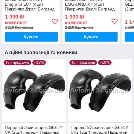
Emgrand EC7 (4шт)
EMGRAND X7 (4шт)
GEE
Підкрилки Джилі Емгранд
Підкрилки Джилі Емгранд
(2шт
ЕС7 (комплект 4шт)
Х7 (комплект 4шт)
Джил
1 990
1 990
₴/
₴/
пере
1 1
комплект
комплект
2 210 ₴/комплект
2 210 ₴/комплект
1 360
Купити
Купити
Акційні пропозиції та новинки
Топ продажів
–19%
Топ продажів
–19%
Передній Захист арок GEELY
Передній Захист арок GEELY
СK (2шт) передні Підкрилки
СK2 (2шт) передні Підкрилки