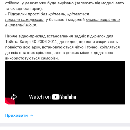
стійкою, у деяких уже буде вирізано (залежить від моделі авто
та складності арки).
- Підкрилки прості
без кріплень
,
кріпляться
просто саморізами
, у більшості моделей
можна закріпити
в штатні місця
.
Нижче відео-приклад встановлення задніх підкрилок для
Тойота Камрі 40 2006-2011, де видно, що вони закривають
повністю всю арку, встановлюються чітко і точно, кріпляться
до всіх штатних кріплень, але в деяких місцях додатково
використовуються саморізи.
Приховати