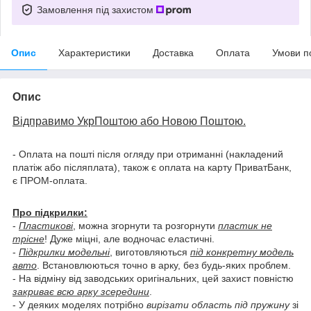
Замовлення під захистом
Опис
Характеристики
Доставка
Оплата
Умови п
Опис
Відправимо УкрПоштою або Новою Поштою.
- Оплата на пошті після огляду при отриманні (накладений
платіж або післяплата), також є оплата на карту ПриватБанк,
є ПРОМ-оплата.
Про підкрилки:
-
Пластикові
, можна згорнути та розгорнути
пластик не
трісне
! Дуже міцні, але водночас еластичні.
-
Підкрилки модельні
, виготовляються
під конкретну модель
авто
. Встановлюються точно в арку, без будь-яких проблем.
- На відміну від заводських оригінальних, цей захист повністю
закриває всю арку зсередини
.
- У деяких моделях потрібно
вирізати область під пружину
зі