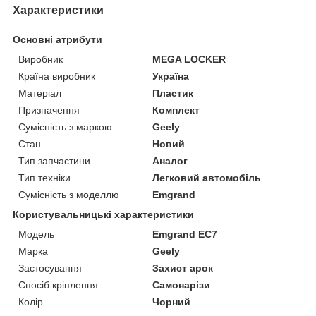
Характеристики
Основні атрибути
Виробник
MEGA LOCKER
Країна виробник
Україна
Матеріал
Пластик
Призначення
Комплект
Сумісність з маркою
Geely
Стан
Новий
Тип запчастини
Аналог
Тип техніки
Легковий автомобіль
Сумісність з моделлю
Emgrand
Користувальницькі характеристики
Мoдель
Emgrand EC7
Марка
Geely
Застосування
Захист арок
Спосіб кріплення
Самонарізи
Колір
Чорний