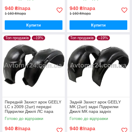
940
940
₴/пара
₴/пара
1 160 ₴/пара
1 160 ₴/пара
Купити
Купити
Топ продажів
–19%
Топ продажів
–19%
Передній Захист арок GEELY
Задній Захист арок GEELY
LС з 2009 (2шт) передні
MK (2шт) задні Підкрилки
Підкрилки Джилі ЛС пара
Джилі МК пара задніх
передніх
Готово до відправки
Готово до відправки
940
940
₴/пара
₴/пара