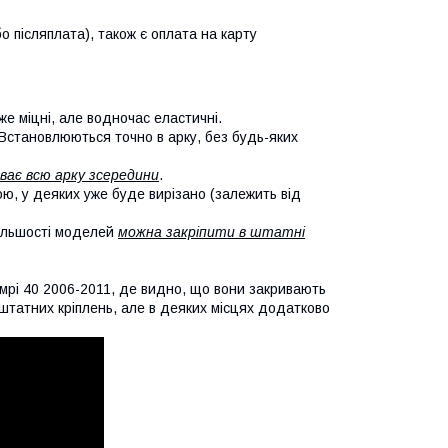
о післяплата), також є оплата на карту
же міцні, але водночас еластичні.
 Встановлюються точно в арку, без будь-яких
ває всю арку зсередини
.
кою, у деяких уже буде вирізано (залежить від
більшості моделей
можна закріпити в штатні
мрі 40 2006-2011, де видно, що вони закривають
х штатних кріплень, але в деяких місцях додатково