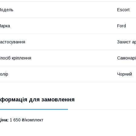
Мoдель
Escort
Марка
Ford
астосування
Захист а
посіб кріплення
Самонарі
олір
Чорний
нформація для замовлення
іна:
1 650 ₴/комплект