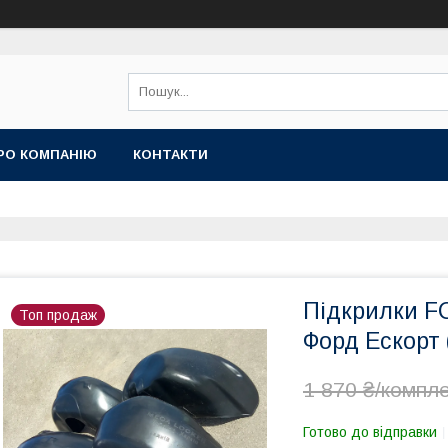
РО КОМПАНІЮ
КОНТАКТИ
Підкрилки FO
Топ продаж
Форд Ескорт 
1 870 ₴/компл
Готово до відправки