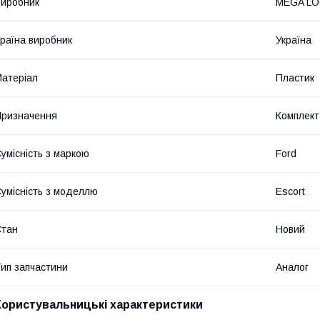
иробник
MEGA L
раїна виробник
Україна
атеріал
Пластик
ризначення
Комплект
умісність з маркою
Ford
умісність з моделлю
Escort
Стан
Новий
ип запчастини
Аналог
Користувальницькі характеристики