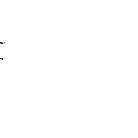
рок
зи