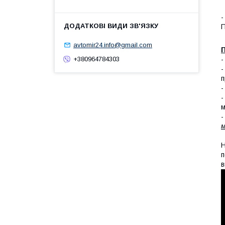
-
П
avtomir24.info@gmail.com
П
+380964784303
п
-
-
м
-
м
Н
п
в