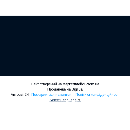
Сайт створений на маркетплейсі
Prom.ua
Продавець на Bigl.ua
Автосвіт24 |
Поскаржитися на контент
|
Політика конфіденційності
Select Language
▼