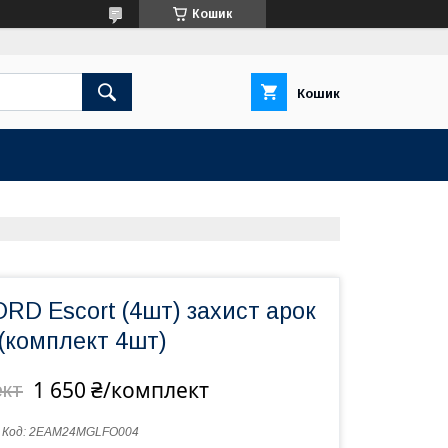
Кошик
Кошик
RD Escort (4шт) захист арок
(комплект 4шт)
1 650 ₴/комплект
ект
Код:
2EAM24MGLFO004