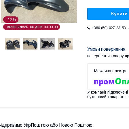
Купити
–12%
Залишилось
0
0
днів
0
0
0
0
0
0
+380 (50) 027-23-53
повернення товару п
У компанії підключені
будь-який товар не п
Відправимо УкрПоштою або Новою Поштою.