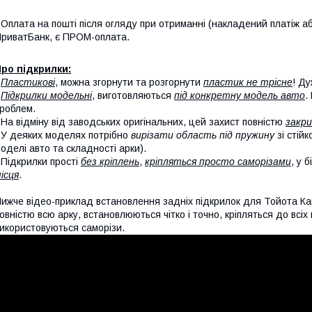
 Оплата на пошті після огляду при отриманні (накладений платіж аб
риватБанк, є ПРОМ-оплата.
ро підкрилки:
-
Пластикові
, можна згорнути та розгорнути
пластик не трісне
! Ду
-
Підкрилки модельні
, виготовляються
під конкретну модель авто
.
роблем.
 На відміну від заводських оригінальних, цей захист повністю
закри
 У деяких моделях потрібно
вирізати область під пружину
зі стій
оделі авто та складності арки).
 Підкрилки прості
без кріплень
,
кріпляться просто саморізами
, у 
ісця
.
ижче відео-приклад встановлення задніх підкрилок для Тойота Ка
овністю всю арку, встановлюються чітко і точно, кріпляться до всі
икористовуються саморізи.