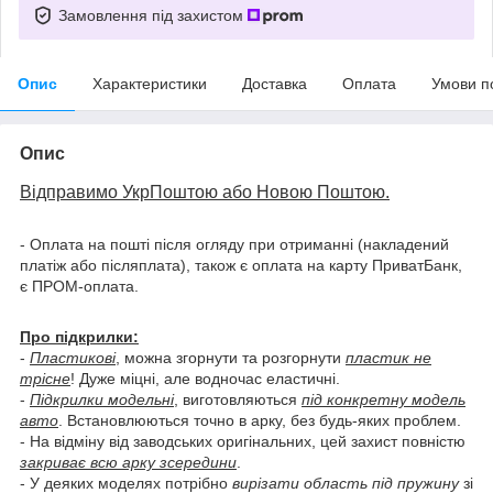
Замовлення під захистом
Опис
Характеристики
Доставка
Оплата
Умови п
Опис
Відправимо УкрПоштою або Новою Поштою.
- Оплата на пошті після огляду при отриманні (накладений
платіж або післяплата), також є оплата на карту ПриватБанк,
є ПРОМ-оплата.
Про підкрилки:
-
Пластикові
, можна згорнути та розгорнути
пластик не
трісне
! Дуже міцні, але водночас еластичні.
-
Підкрилки модельні
, виготовляються
під конкретну модель
авто
. Встановлюються точно в арку, без будь-яких проблем.
- На відміну від заводських оригінальних, цей захист повністю
закриває всю арку зсередини
.
- У деяких моделях потрібно
вирізати область під пружину
зі