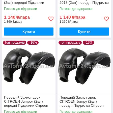
(2шт) передні Підкрилки
2018 (2шт) передні Підкрилки
Сітроен Берлінго пара
Сітроен Берлінго 2 пара
Готово до відправки
Готово до відправки
передніх
передніх
1 140
1 140
₴/пара
₴/пара
1 360 ₴/пара
1 360 ₴/пара
Купити
Купити
Топ продажів
–16%
Топ продажів
–16%
Передній Захист арок
Передній Захист арок
CITROEN Jumper (2шт)
CITROEN Jumpy (2шт)
передні Підкрилки Сітроен
передні Підкрилки Сітроен
Джампер пара передніх
Джампі пара передніх
Готово до відправки
Готово до відправки