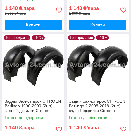
1 140
1 140
₴/пара
₴/пара
1 360 ₴/пара
1 360 ₴/пара
Купити
Купити
Топ продажів
–16%
Топ продажів
–16%
Задній Захист арок CITROEN
Задній Захист арок CITROEN
Berlingo 1996-2009 (2шт)
Berlingo 2 2008-2018 (2шт)
задні Підкрилки Сітроен
задні Підкрилки Сітроен
Берлінго пара задніх
Берлінго 2 пара задніх
Готово до відправки
Готово до відправки
1 140
1 140
₴/пара
₴/пара