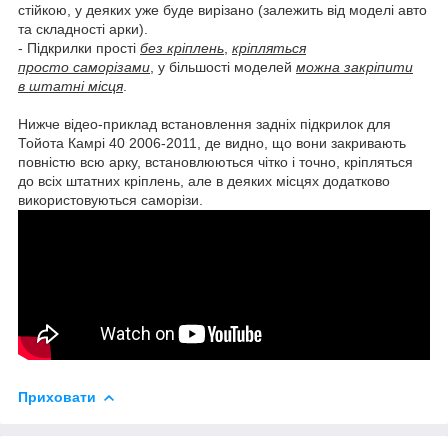
стійкою, у деяких уже буде вирізано (залежить від моделі авто
та складності арки).
- Підкрилки прості
без кріплень
,
кріпляться
просто саморізами
, у більшості моделей
можна закріпити
в штатні місця
.
Нижче відео-приклад встановлення задніх підкрилок для
Тойота Камрі 40 2006-2011, де видно, що вони закривають
повністю всю арку, встановлюються чітко і точно, кріпляться
до всіх штатних кріплень, але в деяких місцях додатково
використовуються саморізи.
Приховати