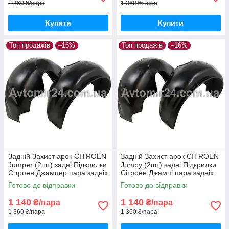
1 360 ₴/пара
1 360 ₴/пара
Купити
Купити
Топ продажів
–16%
Топ продажів
–16%
Задній Захист арок CITROEN
Задній Захист арок CITROEN
Jumper (2шт) задні Підкрилки
Jumpy (2шт) задні Підкрилки
Сітроен Джампер пара задніх
Сітроен Джампі пара задніх
Готово до відправки
Готово до відправки
1 140
1 140
₴/пара
₴/пара
1 360 ₴/пара
1 360 ₴/пара