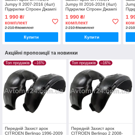
Jumpy II 2007-2016 (4шт)
Jumpy III 2016-2024 (4шт)
Jump
Підкрилки Сітроен Джампі
Підкрилки Сітроен Джампі
Підк
2 (комплект 4шт)
3 (комплект 4шт)
1 (к
1 990
1 990
1 9
₴/
₴/
комплект
комплект
ком
2 210 ₴/комплект
2 210 ₴/комплект
2 210
Купити
Купити
Акційні пропозиції та новинки
Топ продажів
–16%
Топ продажів
–16%
Передній Захист арок
Передній Захист арок
CITROEN Berlingo 1996-2009
CITROEN Berlingo 2 2008-