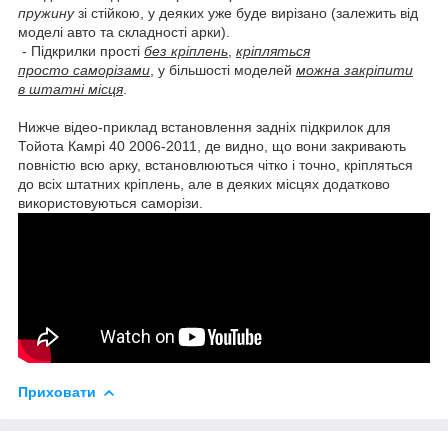
пружину
зі стійкою, у деяких уже буде вирізано (залежить від
моделі авто та складності арки).
- Підкрилки прості
без кріплень
,
кріпляться
просто саморізами
, у більшості моделей
можна закріпити
в штатні місця
.
Нижче відео-приклад встановлення задніх підкрилок для
Тойота Камрі 40 2006-2011, де видно, що вони закривають
повністю всю арку, встановлюються чітко і точно, кріпляться
до всіх штатних кріплень, але в деяких місцях додатково
використовуються саморізи.
Приховати