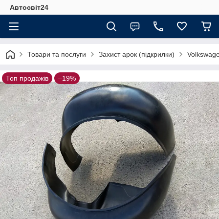
Автосвіт24
Товари та послуги
Захист арок (підкрилки)
Volkswag
Топ продажів
–19%