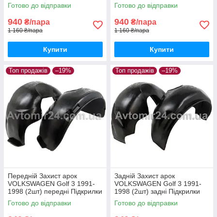
Фольцваген Гольф 2 пара
Фольксваген Гольф 2 пара
Готово до відправки
Готово до відправки
задніх
передніх
940
940
₴/пара
₴/пара
1 160 ₴/пара
1 160 ₴/пара
Купити
Купити
Топ продажів
–19%
Топ продажів
–19%
Передній Захист арок
Задній Захист арок
VOLKSWAGEN Golf 3 1991-
VOLKSWAGEN Golf 3 1991-
1998 (2шт) передні Підкрилки
1998 (2шт) задні Підкрилки
Фольксваген Гольф 3 пара
Фольцваген Гольф 3 пара
Готово до відправки
Готово до відправки
передніх
задніх