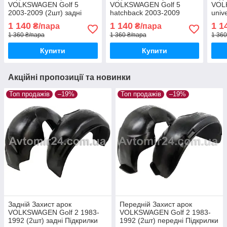
VOLKSWAGEN Golf 5
VOLKSWAGEN Golf 5
VOL
2003-2009 (2шт) задні
hatchback 2003-2009
univ
Підкрилки Фольцваген
(2шт) задні Підкрилки
задн
1 140
1 140
1 1
₴/пара
₴/пара
Гольф 5 пара задніх
Фольцваген Гольф 5
Фоль
1 360 ₴/пара
1 360 ₴/пара
1 360
хетчбек пара задніх
унів
Купити
Купити
Акційні пропозиції та новинки
Топ продажів
–19%
Топ продажів
–19%
Задній Захист арок
Передній Захист арок
VOLKSWAGEN Golf 2 1983-
VOLKSWAGEN Golf 2 1983-
1992 (2шт) задні Підкрилки
1992 (2шт) передні Підкрилки