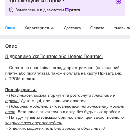
Що таке купити з Пром?
Замовлення під захистом
Опис
Характеристики
Доставка
Оплата
Умови п
Опис
Відправимо УкрПоштою або Новою Поштою.
- Оплата на пошті після огляду при отриманні (накладений
платіж або післяплата), також є оплата на карту ПриватБанк,
є ПРОМ-оплата.
Про підкрилки:
-
Пластикові
, можна згорнути та розгорнути
пластик не
трісне
! Дуже міцні, але водночас еластичні.
-
Підкрилки модельні
, виготовляються
під конкретну модель
авто
. Встановлюються точно в арку, без будь-яких проблем.
- На відміну від заводських оригінальних, цей захист повністю
закриває всю арку зсередини
.
- У деяких моделях потрібно
вирізати область під