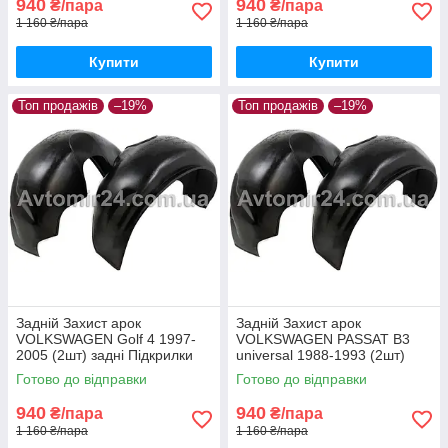
940
940
₴/пара
₴/пара
1 160 ₴/пара
1 160 ₴/пара
Купити
Купити
Топ продажів
–19%
Топ продажів
–19%
Задній Захист арок
Задній Захист арок
VOLKSWAGEN Golf 4 1997-
VOLKSWAGEN PASSAT B3
2005 (2шт) задні Підкрилки
universal 1988-1993 (2шт)
Фольцваген Гольф 4 пара
задні Підкрилки Фольцваген
Готово до відправки
Готово до відправки
задніх
Пассат Б3 універсал пара
задніх
940
940
₴/пара
₴/пара
1 160 ₴/пара
1 160 ₴/пара