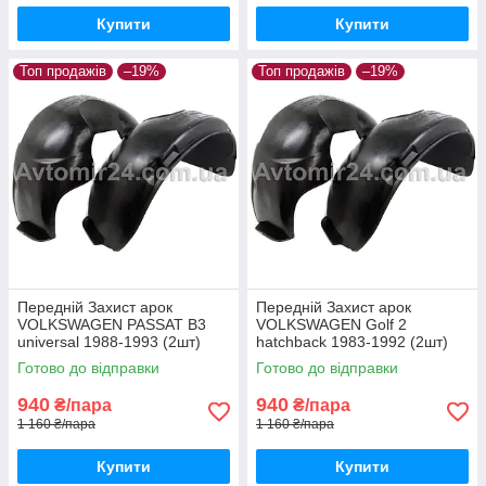
Купити
Купити
Топ продажів
–19%
Топ продажів
–19%
Передній Захист арок
Передній Захист арок
VOLKSWAGEN PASSAT B3
VOLKSWAGEN Golf 2
universal 1988-1993 (2шт)
hatchback 1983-1992 (2шт)
передні Підкрилки
передні Підкрилки
Готово до відправки
Готово до відправки
Фольксваген Пассат Б3
Фольксваген Гольф 2 хетчбек
універсал пара
пара передніх
940
940
₴/пара
₴/пара
1 160 ₴/пара
1 160 ₴/пара
Купити
Купити