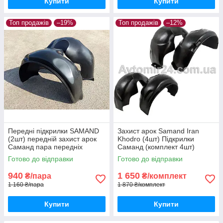
Купити
Купити
Топ продажів
–19%
Топ продажів
–12%
Передні підкрилки SAMAND
Захист арок Samand Iran
(2шт) передній захист арок
Khodro (4шт) Підкрилки
Саманд пара передніх
Саманд (комплект 4шт)
Готово до відправки
Готово до відправки
940
1 650
₴/пара
₴/комплект
1 160 ₴/пара
1 870 ₴/комплект
Купити
Купити