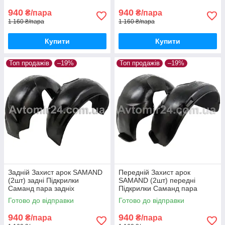
940
940
₴/пара
₴/пара
1 160 ₴/пара
1 160 ₴/пара
Купити
Купити
Топ продажів
–19%
Топ продажів
–19%
Задній Захист арок SAMAND
Передній Захист арок
(2шт) задні Підкрилки
SAMAND (2шт) передні
Саманд пара задніх
Підкрилки Саманд пара
передніх
Готово до відправки
Готово до відправки
940
940
₴/пара
₴/пара