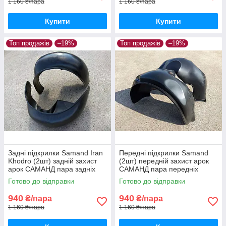
1 160 ₴/пара
1 160 ₴/пара
Купити
Купити
Топ продажів
–19%
Топ продажів
–19%
Задні підкрилки Samand Iran
Передні підкрилки Samand
Khodro (2шт) задній захист
(2шт) передній захист арок
арок САМАНД пара задніх
САМАНД пара передніх
Готово до відправки
Готово до відправки
940
940
₴/пара
₴/пара
1 160 ₴/пара
1 160 ₴/пара