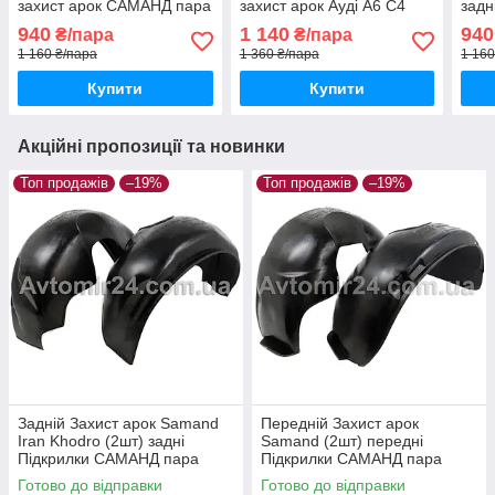
захист арок САМАНД пара
захист арок Ауді А6 С4
задн
задніх
пара задніх
пара
940
1 140
940
₴/пара
₴/пара
1 160 ₴/пара
1 360 ₴/пара
1 160
Купити
Купити
Акційні пропозиції та новинки
Топ продажів
–19%
Топ продажів
–19%
Задній Захист арок Samand
Передній Захист арок
Iran Khodro (2шт) задні
Samand (2шт) передні
Підкрилки САМАНД пара
Підкрилки САМАНД пара
задніх
передніх
Готово до відправки
Готово до відправки