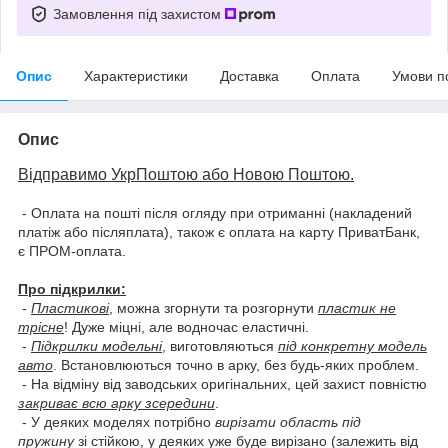
Замовлення під захистом
Опис
Характеристики
Доставка
Оплата
Умови п
Опис
Відправимо УкрПоштою або Новою Поштою.
- Оплата на пошті після огляду при отриманні (накладений
платіж або післяплата), також є оплата на карту ПриватБанк,
є ПРОМ-оплата.
Про підкрилки:
-
Пластикові
, можна згорнути та розгорнути
пластик не
трісне
! Дуже міцні, але водночас еластичні.
-
Підкрилки модельні
, виготовляються
під конкретну модель
авто
. Встановлюються точно в арку, без будь-яких проблем.
- На відміну від заводських оригінальних, цей захист повністю
закриває всю арку зсередини
.
- У деяких моделях потрібно
вирізати область під
пружину
зі стійкою, у деяких уже буде вирізано (залежить від