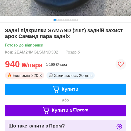
Задні підкрилки SAMAND (2шт) задній захист
арок Саманд пара задніх
Готово до відправки
Код: 2EAM24MGLSMND302
Роздріб
940
₴/пара
1 160 ₴/пара
Економія
220 ₴
Залишилось
20 днів
Купити
або
Купити з
Що таке купити з Пром?