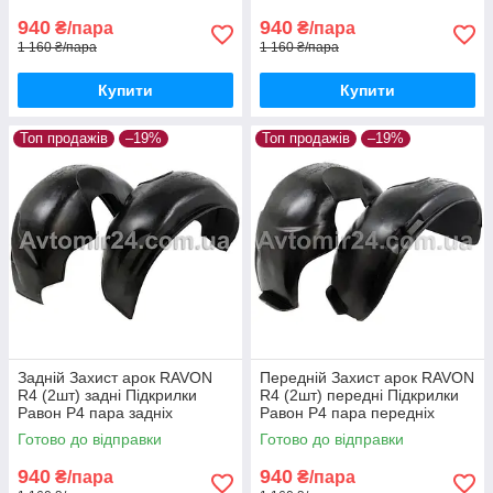
940
940
₴/пара
₴/пара
1 160 ₴/пара
1 160 ₴/пара
Купити
Купити
Топ продажів
–19%
Топ продажів
–19%
Задній Захист арок RAVON
Передній Захист арок RAVON
R4 (2шт) задні Підкрилки
R4 (2шт) передні Підкрилки
Равон Р4 пара задніх
Равон Р4 пара передніх
Готово до відправки
Готово до відправки
940
940
₴/пара
₴/пара