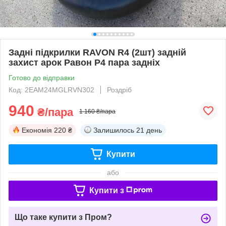
Задні підкрилки RAVON R4 (2шт) задній
захист арок Равон Р4 пара задніх
Готово до відправки
Код: 2EAM24MGLRVN302
Роздріб
940
₴/пара
1 160 ₴/пара
Економія
220 ₴
Залишилось
21 день
Купити
або
Купити з
Що таке купити з Пром?