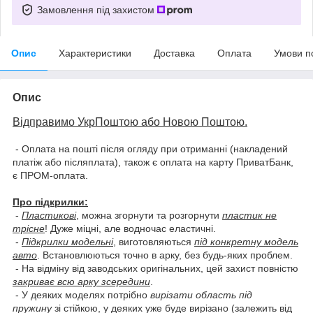
Замовлення під захистом
Опис
Характеристики
Доставка
Оплата
Умови п
Опис
Відправимо УкрПоштою або Новою Поштою.
- Оплата на пошті після огляду при отриманні (накладений
платіж або післяплата), також є оплата на карту ПриватБанк,
є ПРОМ-оплата.
Про підкрилки:
-
Пластикові
, можна згорнути та розгорнути
пластик не
трісне
! Дуже міцні, але водночас еластичні.
-
Підкрилки модельні
, виготовляються
під конкретну модель
авто
. Встановлюються точно в арку, без будь-яких проблем.
- На відміну від заводських оригінальних, цей захист повністю
закриває всю арку зсередини
.
- У деяких моделях потрібно
вирізати область під
пружину
зі стійкою, у деяких уже буде вирізано (залежить від