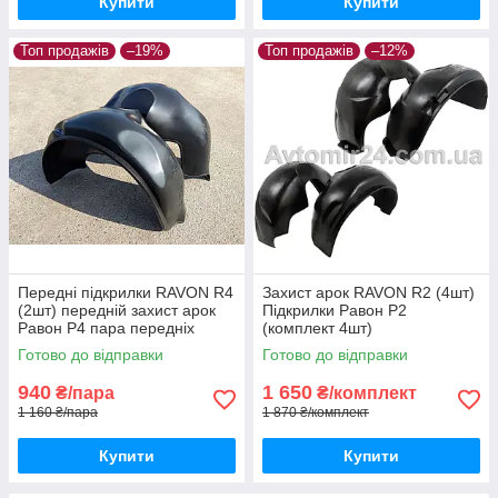
Купити
Купити
Топ продажів
–19%
Топ продажів
–12%
Передні підкрилки RAVON R4
Захист арок RAVON R2 (4шт)
(2шт) передній захист арок
Підкрилки Равон Р2
Равон Р4 пара передніх
(комплект 4шт)
Готово до відправки
Готово до відправки
940
1 650
₴/пара
₴/комплект
1 160 ₴/пара
1 870 ₴/комплект
Купити
Купити