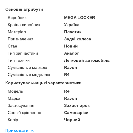
Основні атрибути
Виробник
MEGA LOCKER
Країна виробник
Україна
Матеріал
Пластик
Призначення
Задні колеса
Стан
Новий
Тип запчастини
Аналог
Тип техніки
Легковий автомобіль
Сумісність з маркою
Ravon
Сумісність з моделлю
R4
Користувальницькі характеристики
Мoдель
R4
Марка
Ravon
Застосування
Захист арок
Спосіб кріплення
Самонарізи
Колір
Чорний
Приховати