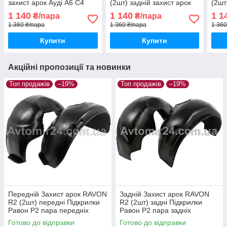
захист арок Ауді А6 С4
(2шт) задній захист арок
(2шт
пара задніх
Тойота Рав4 з 2005 пара
Тойо
1 140
1 140
1 1
₴/пара
₴/пара
задніх
2018
1 360 ₴/пара
1 360 ₴/пара
1 360
Купити
Купити
Акційні пропозиції та новинки
Топ продажів
–19%
Топ продажів
–19%
Передній Захист арок RAVON
Задній Захист арок RAVON
R2 (2шт) передні Підкрилки
R2 (2шт) задні Підкрилки
Равон Р2 пара передніх
Равон Р2 пара задніх
Готово до відправки
Готово до відправки