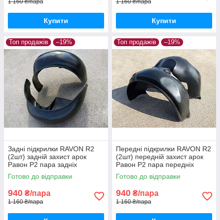
1 160 ₴/пара
1 160 ₴/пара
Купити
Купити
Топ продажів
–19%
Топ продажів
–19%
Задні підкрилки RAVON R2
Передні підкрилки RAVON R2
(2шт) задній захист арок
(2шт) передній захист арок
Равон Р2 пара задніх
Равон Р2 пара передніх
Готово до відправки
Готово до відправки
940
940
₴/пара
₴/пара
1 160 ₴/пара
1 160 ₴/пара