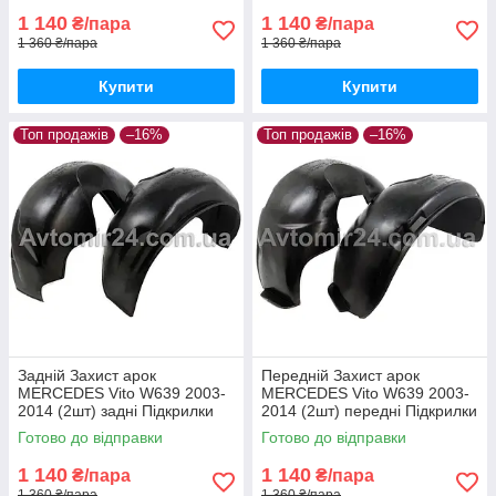
1 140
1 140
₴/пара
₴/пара
1 360 ₴/пара
1 360 ₴/пара
Купити
Купити
Топ продажів
–16%
Топ продажів
–16%
Задній Захист арок
Передній Захист арок
MERCEDES Vito W639 2003-
MERCEDES Vito W639 2003-
2014 (2шт) задні Підкрилки
2014 (2шт) передні Підкрилки
Мерседес Віто В639 пара
Мерседес Віто В639 пара
Готово до відправки
Готово до відправки
задніх
передніх
1 140
1 140
₴/пара
₴/пара
1 360 ₴/пара
1 360 ₴/пара