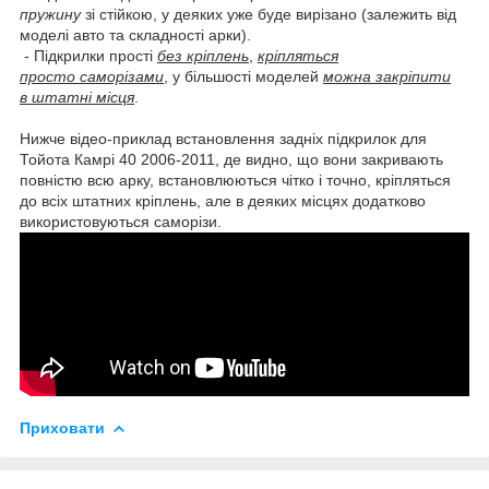
пружину
зі стійкою, у деяких уже буде вирізано (залежить від
моделі авто та складності арки).
- Підкрилки прості
без кріплень
,
кріпляться
просто саморізами
, у більшості моделей
можна закріпити
в штатні місця
.
Нижче відео-приклад встановлення задніх підкрилок для
Тойота Камрі 40 2006-2011, де видно, що вони закривають
повністю всю арку, встановлюються чітко і точно, кріпляться
до всіх штатних кріплень, але в деяких місцях додатково
використовуються саморізи.
Приховати