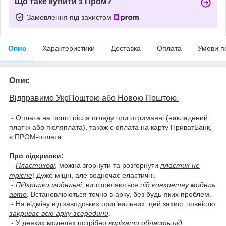
Що таке купити з Пром?
Замовлення під захистом
Опис
Характеристики
Доставка
Оплата
Умови п
Опис
Відправимо УкрПоштою або Новою Поштою.
- Оплата на пошті після огляду при отриманні (накладений
платіж або післяплата), також є оплата на карту ПриватБанк,
є ПРОМ-оплата.
Про підкрилки:
-
Пластикові
, можна згорнути та розгорнути
пластик не
трісне
! Дуже міцні, але водночас еластичні.
-
Підкрилки модельні
, виготовляються
під конкретну модель
авто
. Встановлюються точно в арку, без будь-яких проблем.
- На відміну від заводських оригінальних, цей захист повністю
закриває всю арку зсередини
.
- У деяких моделях потрібно
вирізати область під