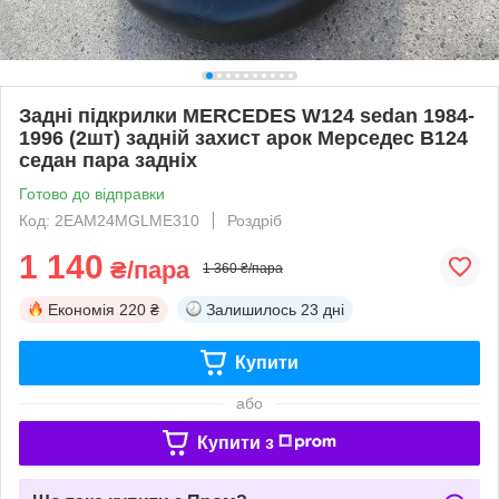
Задні підкрилки MERCEDES W124 sedan 1984-
1996 (2шт) задній захист арок Мерседес В124
седан пара задніх
Готово до відправки
Код: 2EAM24MGLME310
Роздріб
1 140
₴/пара
1 360 ₴/пара
Економія
220 ₴
Залишилось
23 дні
Купити
або
Купити з