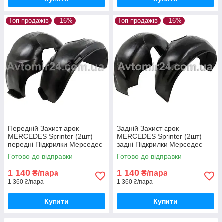
Топ продажів
–16%
Топ продажів
–16%
Передній Захист арок
Задній Захист арок
MERCEDES Sprinter (2шт)
MERCEDES Sprinter (2шт)
передні Підкрилки Мерседес
задні Підкрилки Мерседес
Спрінтер пара передніх
Спринтер пара задніх
Готово до відправки
Готово до відправки
1 140
1 140
₴/пара
₴/пара
1 360 ₴/пара
1 360 ₴/пара
Купити
Купити