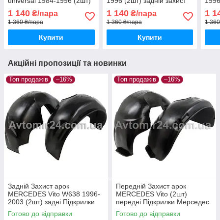
universal 1984-1996 (2шт)
1996 (2шт) задній захист
1996
задні Підкрилки Мерседес
арок Мерседес В124 пара
Підк
1 140
1 140
1 1
₴/пара
₴/пара
В124 універсал пара
задніх
пара
1 360 ₴/пара
1 360 ₴/пара
1 360
задніх
Купити
Купити
Акційні пропозиції та новинки
Топ продажів
–16%
Топ продажів
–16%
Задній Захист арок
Передній Захист арок
MERCEDES Vito W638 1996-
MERCEDES Vito (2шт)
2003 (2шт) задні Підкрилки
передні Підкрилки Мерседес
Мерседес Віто В638 пара
Віто пара передніх
Готово до відправки
Готово до відправки
задніх