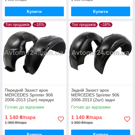
Купити
Купити
Топ продажів
–16%
Топ продажів
–16%
Передній Захист арок
Задній Захист арок
MERCEDES Sprinter 906
MERCEDES Sprinter 906
2006-2013 (2шт) передні
2006-2013 (2шт) задні
Підкрилки Мерседес
Підкрилки Мерседес
Готово до відправки
Готово до відправки
Спрінтер 906 пара передніх
Спринтер 906 пара задніх
1 140
1 140
₴/пара
₴/пара
1 360 ₴/пара
1 360 ₴/пара
Купити
Купити