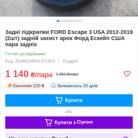
Задні підкрилки FORD Escape 3 USA 2012-2019
(2шт) задній захист арок Форд Ескейп США
пара задніх
Готово до відправки
Код: 2EAM24MGLFO303
Роздріб
1 140
₴/пара
1 360 ₴/пара
Економія
220 ₴
Залишилось
20 днів
Купити
або
Купити з