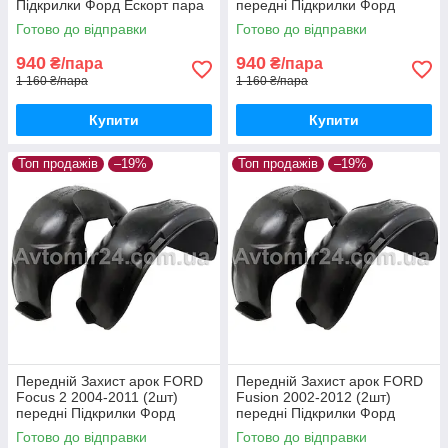
Підкрилки Форд Ескорт пара
передні Підкрилки Форд
передніх
Фієста пара передніх
Готово до відправки
Готово до відправки
940
940
₴/пара
₴/пара
1 160 ₴/пара
1 160 ₴/пара
Купити
Купити
Топ продажів
–19%
Топ продажів
–19%
Передній Захист арок FORD
Передній Захист арок FORD
Focus 2 2004-2011 (2шт)
Fusion 2002-2012 (2шт)
передні Підкрилки Форд
передні Підкрилки Форд
Фокус 2 пара передніх
Фьюжн пара передніх
Готово до відправки
Готово до відправки