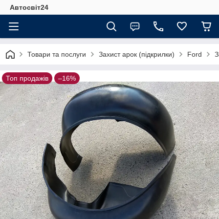
Автосвіт24
Товари та послуги
Захист арок (підкрилки)
Ford
З
Топ продажів
–16%