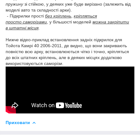
пружину
зі стійкою, у деяких уже буде вирізано (залежить від
моделі авто та складності арки).
- Підкрилки прості
без кріплень
,
кріпляться
просто саморізами
, у більшості моделей
можна закріпити
в штатні місця
.
Нижче відео-приклад встановлення задніх підкрилок для
Тойота Камрі 40 2006-2011, де видно, що вони закривають
повністю всю арку, встановлюються чітко і точно, кріпляться
до всіх штатних кріплень, але в деяких місцях додатково
використовуються саморізи.
Приховати