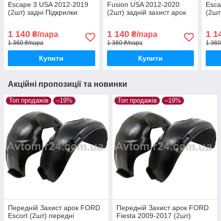
Escape 3 USA 2012-2019
Fusion USA 2012-2020
Esca
(2шт) задні Підкрилки
(2шт) задній захист арок
(2шт
Форд Ескейп США пара
Форд Ф’южн США пара
аро
задніх
задніх
пара
1 140
1 140
1 1
₴/пара
₴/пара
1 360 ₴/пара
1 360 ₴/пара
1 360
Купити
Купити
Акційні пропозиції та новинки
Топ продажів
–19%
Топ продажів
–19%
Передній Захист арок FORD
Передній Захист арок FORD
Escort (2шт) передні
Fiesta 2009-2017 (2шт)