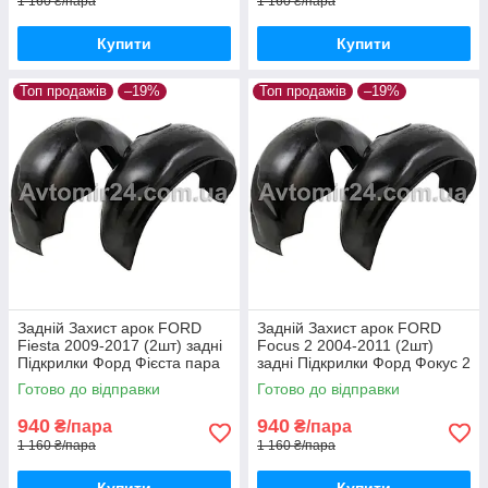
1 160 ₴/пара
1 160 ₴/пара
Купити
Купити
Топ продажів
–19%
Топ продажів
–19%
Задній Захист арок FORD
Задній Захист арок FORD
Fiesta 2009-2017 (2шт) задні
Focus 2 2004-2011 (2шт)
Підкрилки Форд Фієста пара
задні Підкрилки Форд Фокус 2
задніх
пара задніх
Готово до відправки
Готово до відправки
940
940
₴/пара
₴/пара
1 160 ₴/пара
1 160 ₴/пара
Купити
Купити