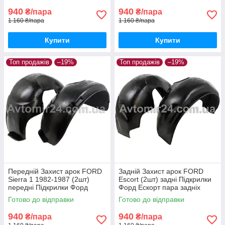
940
940
₴/пара
₴/пара
1 160 ₴/пара
1 160 ₴/пара
Купити
Купити
Топ продажів
–19%
Топ продажів
–19%
Передній Захист арок FORD
Задній Захист арок FORD
Sierra 1 1982-1987 (2шт)
Escort (2шт) задні Підкрилки
передні Підкрилки Форд
Форд Ескорт пара задніх
Сієрра пара передніх
Готово до відправки
Готово до відправки
940
940
₴/пара
₴/пара