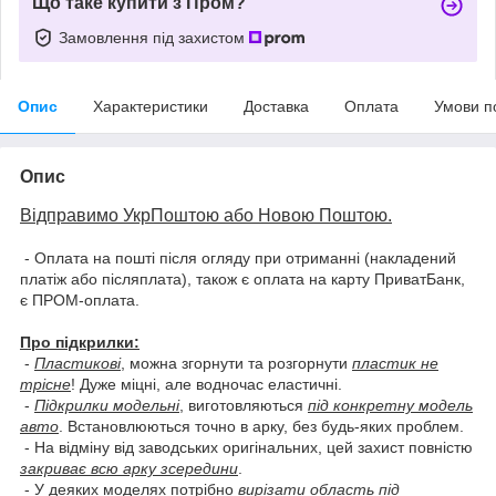
Що таке купити з Пром?
Замовлення під захистом
Опис
Характеристики
Доставка
Оплата
Умови п
Опис
Відправимо УкрПоштою або Новою Поштою.
- Оплата на пошті після огляду при отриманні (накладений
платіж або післяплата), також є оплата на карту ПриватБанк,
є ПРОМ-оплата.
Про підкрилки:
-
Пластикові
, можна згорнути та розгорнути
пластик не
трісне
! Дуже міцні, але водночас еластичні.
-
Підкрилки модельні
, виготовляються
під конкретну модель
авто
. Встановлюються точно в арку, без будь-яких проблем.
- На відміну від заводських оригінальних, цей захист повністю
закриває всю арку зсередини
.
- У деяких моделях потрібно
вирізати область під